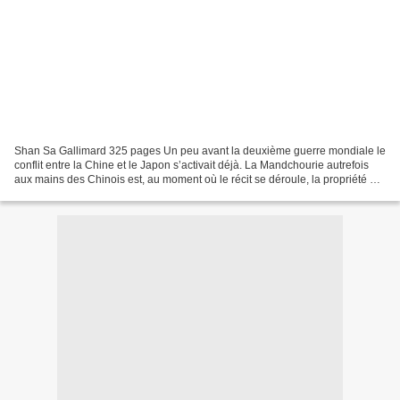
Shan Sa Gallimard 325 pages Un peu avant la deuxième guerre mondiale le
conflit entre la Chine et le Japon s’activait déjà. La Mandchourie autrefois
aux mains des Chinois est, au moment où le récit se déroule, la propriété du
Japon qui l’a envahie et...