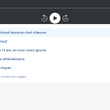
nsformé l’ennui en chef-d’œuvre
 DayZ
 a 13 ans (et vous l'avez ignoré)
e (littéralement)
im Rayan
 toutes les règles
s les jeux vidéo
us choquant de Rockstar ? - Le scandale BULLY
e plus moche de Steam