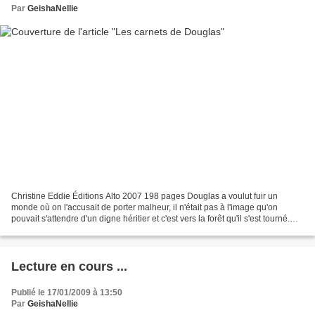
Par
GeishaNellie
Christine Eddie Éditions Alto 2007 198 pages Douglas a voulut fuir un
monde où on l'accusait de porter malheur, il n'était pas à l'image qu'on
pouvait s'attendre d'un digne héritier et c'est vers la forêt qu'il s'est tourné.
Éléna s'est retrouvée auprès...
Lecture en cours ...
Publié le 17/01/2009 à 13:50
Par
GeishaNellie