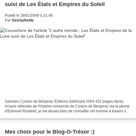
suivi de Les États et Empires du Soleil
Publié le 28/01/2009 à 21:40
Par
GeishaNellie
Savinien Cyrano de Bergerac Éditions Gallimard 2004 422 pages Après
m'avoir délectée de l'histoire romancée de Cyrano de Bergerac via la plume
d'Edmond Rostand, je me devais bien de connaître cet homme à travers ses
propres oeuvres, lui, héros d'une des...
Mes choix pour le Blog-O-Trésor :)