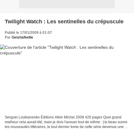
Twilight Watch : Les sentinelles du crépuscule
Publié le 17/01/2009 à 01:07
Par
GeishaNellie
Serguei Loukianenko Éditions Albin Michel 2008 420 pages Quel grand
malheur cela aurait été, mais je dois l'avouer tout de même : j'ai beau suivre
les nouveautés littéraires, le tout dernier tome de cette série devenue une de
mes préférées a bien faillit...