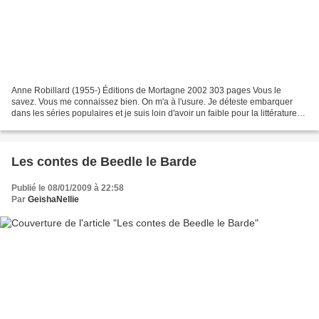
Anne Robillard (1955-) Éditions de Mortagne 2002 303 pages Vous le
savez. Vous me connaissez bien. On m'a à l'usure. Je déteste embarquer
dans les séries populaires et je suis loin d'avoir un faible pour la littérature
québécoise (mais quand j'aime une...
Les contes de Beedle le Barde
Publié le 08/01/2009 à 22:58
Par
GeishaNellie