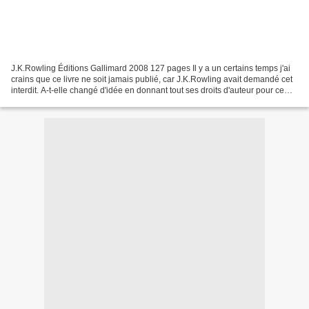
J.K.Rowling Éditions Gallimard 2008 127 pages Il y a un certains temps j'ai
crains que ce livre ne soit jamais publié, car J.K.Rowling avait demandé cet
interdit. A-t-elle changé d'idée en donnant tout ses droits d'auteur pour ce
livre à l'association...