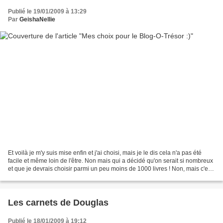
Publié le 19/01/2009 à 13:29
Par
GeishaNellie
Et voilà je m'y suis mise enfin et j'ai choisi, mais je le dis cela n'a pas été
facile et même loin de l'être. Non mais qui a décidé qu'on serait si nombreux
et que je devrais choisir parmi un peu moins de 1000 livres ! Non, mais c'est
du suicide aller...
Les carnets de Douglas
Publié le 18/01/2009 à 19:12