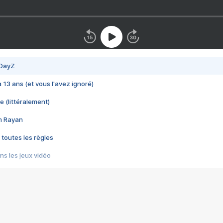
 DayZ
 a 13 ans (et vous l'avez ignoré)
e (littéralement)
im Rayan
 toutes les règles
s les jeux vidéo
us choquant de Rockstar ? - Le scandale BULLY
e plus moche de Steam
du RÊVE tourne au CAUCHEMAR