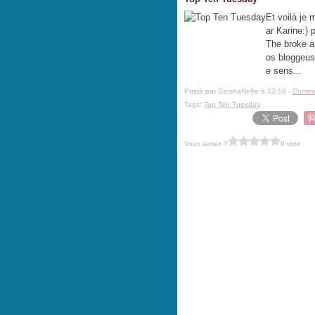
Et voilà je
ar Karine:) 
The broke a
os bloggeuse
e sens...
Posté par GeishaNellie à 13:18 -
Commen
Tags:
Top Ten Tuesday
Vous aimez ?
0 vote