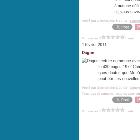
à aucune défi
nt, vous save
Posté par GeishaNellie à 18:24 -
Commen
Vous aimez ?
0 vote
1 février 2011
Dagon
Lecture commune avec 
lu 430 pages 1972 Comme
ques doutes que Mr. Z
peut-être les nouvelles 
Posté par GeishaNellie à 00:08 -
Commen
Tags:
Les déceptions
,
lectures commu
Vous aimez ?
0 vote