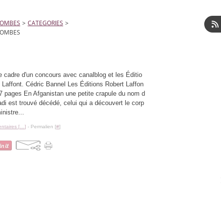
LOMBES
>
CATEGORIES
>
LOMBES
e cadre d'un concours avec canalblog et les Éditio
 Laffont. Cédric Bannel Les Éditions Robert Laffon
7 pages En Afganistan une petite crapule du nom d
di est trouvé décédé, celui qui a découvert le corp
inistre...
taires [
…
]
- Permalien [
#
]