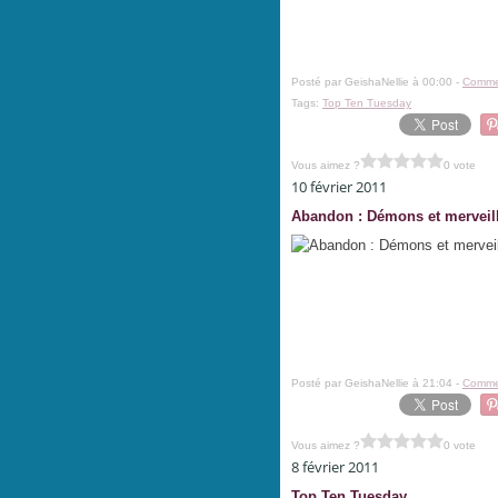
Posté par GeishaNellie à 00:00 -
Commen
Tags:
Top Ten Tuesday
Vous aimez ?
0 vote
10 février 2011
Abandon : Démons et merveil
Posté par GeishaNellie à 21:04 -
Commen
Vous aimez ?
0 vote
8 février 2011
Top Ten Tuesday