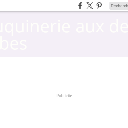
uquinerie aux d
bes
Publicité