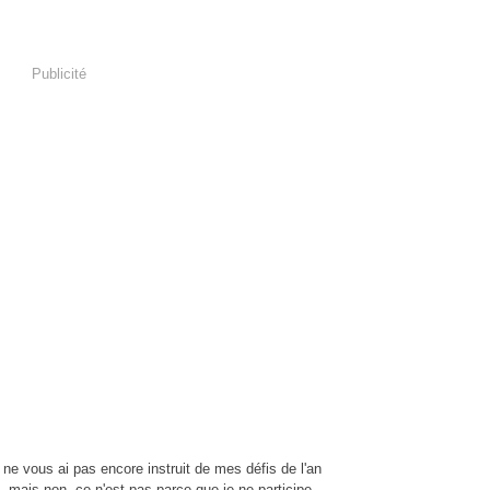
Publicité
 ne vous ai pas encore instruit de mes défis de l'an
 mais non, ce n'est pas parce que je ne participe