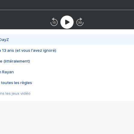
 DayZ
 a 13 ans (et vous l'avez ignoré)
e (littéralement)
im Rayan
 toutes les règles
s les jeux vidéo
us choquant de Rockstar ? - Le scandale BULLY
e plus moche de Steam
du RÊVE tourne au CAUCHEMAR