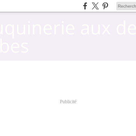
uquinerie aux d
bes
Publicité