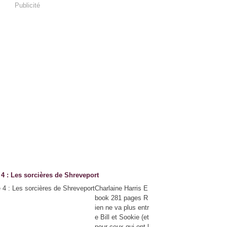
Publicité
 : Les sorcières de Shreveport
Charlaine Harris E
book 281 pages R
ien ne va plus entr
e Bill et Sookie (et
pour ceux qui ont l