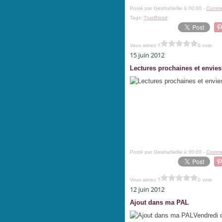
Posté par GeishaNellie à 00:00 -
Commen
Tags:
TrueBlood
Vous aimez ?
0 vote
15 juin 2012
Lectures prochaines et envies
Posté par GeishaNellie à 00:00 -
Commen
Vous aimez ?
0 vote
12 juin 2012
Ajout dans ma PAL
Vendredi d