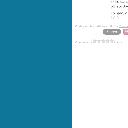
colis dans
plus guèr
nd que je 
i été...
Posté par GeishaNellie à 00:00 -
Commen
Vous aimez ?
0 vote