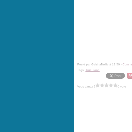
Posté par GeishaNellie à 12:50 -
Commen
Tags:
TrueBlood
Vous aimez ?
0 vote