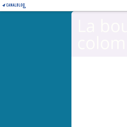
La bo
colom