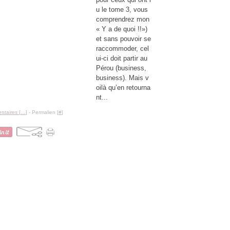
u le tome 3, vous
comprendrez mon
« Y a de quoi !!»)
et sans pouvoir se
raccommoder, cel
ui-ci doit partir au
Pérou (business,
business). Mais v
oilà qu’en retourna
nt...
taires [
…
]
- Permalien [
#
]