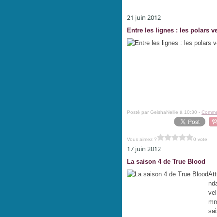
21 juin 2012
Entre les lignes : les polars v
Posté par GeishaNellie à 10:30 -
Commen
Vous aimez ?
0 vote
17 juin 2012
La saison 4 de True Blood
Att
nda
vel
mma
sai