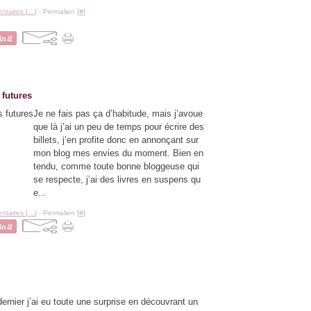
taires [
…
]
- Permalien [
#
]
 futures
Je ne fais pas ça d’habitude, mais j’avoue
que là j’ai un peu de temps pour écrire des
billets, j’en profite donc en annonçant sur
mon blog mes envies du moment. Bien en
tendu, comme toute bonne bloggeuse qui
se respecte, j’ai des livres en suspens qu
e...
taires [
…
]
- Permalien [
#
]
ernier j’ai eu toute une surprise en découvrant un