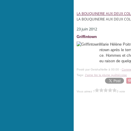
LA BOUQUINERIE AUX DEUX CO
LA BOUQUINERIE AUX DEUX CO
23 juin 2012
Griffintown
Marie Hélène Poitr
ntown après le te
ce. Hommes et chev
eu raison de quel
Posté par GeishaNellie à 00:00 -
Commen
Tags:
J'aime lire la plume québécoise
Vous aimez ?
0 vote