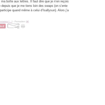
 ma boîte aux lettres. Il faut dire que je n’en reçois
e depuis que je me tiens loin des swaps (on s’ente
participe quand même à celui d’Isallysun). Alors j’a
taires [
…
]
- Permalien [
#
]