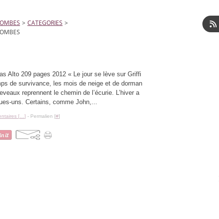
LOMBES
>
CATEGORIES
>
LOMBES
as Alto 209 pages 2012 « Le jour se lève sur Griffi
mps de survivance, les mois de neige et de dorman
eaux reprennent le chemin de l’écurie. L’hiver a
ques-uns. Certains, comme John,...
taires [
…
]
- Permalien [
#
]