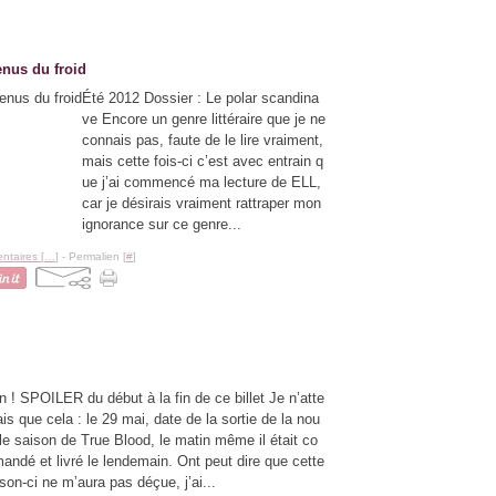
enus du froid
Été 2012 Dossier : Le polar scandina
ve Encore un genre littéraire que je ne
connais pas, faute de le lire vraiment,
mais cette fois-ci c’est avec entrain q
ue j’ai commencé ma lecture de ELL,
car je désirais vraiment rattraper mon
ignorance sur ce genre...
taires [
…
]
- Permalien [
#
]
n ! SPOILER du début à la fin de ce billet Je n’atte
is que cela : le 29 mai, date de la sortie de la nou
le saison de True Blood, le matin même il était co
ndé et livré le lendemain. Ont peut dire que cette
son-ci ne m’aura pas déçue, j’ai...