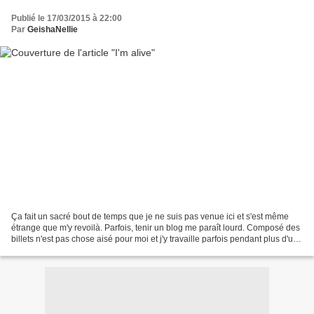
Publié le 17/03/2015 à 22:00
Par
GeishaNellie
Ça fait un sacré bout de temps que je ne suis pas venue ici et s'est même
étrange que m'y revoilà. Parfois, tenir un blog me paraît lourd. Composé des
billets n'est pas chose aisé pour moi et j'y travaille parfois pendant plus d'une
heure pour quelques...