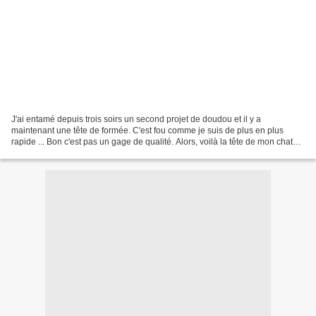
J'ai entamé depuis trois soirs un second projet de doudou et il y a
maintenant une tête de formée. C'est fou comme je suis de plus en plus
rapide ... Bon c'est pas un gage de qualité. Alors, voilà la tête de mon chat
sans nom. Ouais, je sais ça pas l'air...