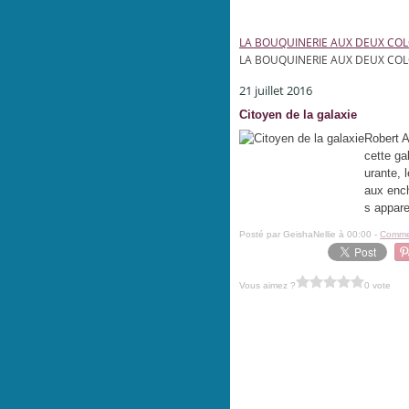
LA BOUQUINERIE AUX DEUX CO
LA BOUQUINERIE AUX DEUX CO
21 juillet 2016
Citoyen de la galaxie
Robert 
cette ga
urante, 
aux ench
s appare
Posté par GeishaNellie à 00:00 -
Commen
Vous aimez ?
0 vote