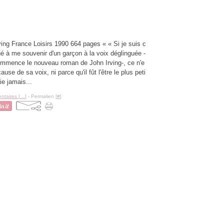
ving France Loisirs 1990 664 pages « « Si je suis c
 à me souvenir d'un garçon à la voix déglinguée -
ommence le nouveau roman de John Irving-, ce n'e
cause de sa voix, ni parce qu'il fût l'être le plus peti
aie jamais...
taires [
…
]
- Permalien [
#
]