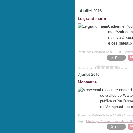
14 juillet 2016
Le grand marin
Catherine Poul
me rêvait de pa
e arrive à Kodi
e ces bateaux 
Posté par GeishaNellie à 00:10 -
Commen
Vous aimez ?
0 vote
7 juillet 2016
Morwenna
Lu dans le cadre d
de Galles Jo Walt
préfère qu'on l'app
e d'Arlinghust, où e
Posté par GeishaNellie à 00:00 -
Commen
Tags:
Challenge Autour du monde en 8