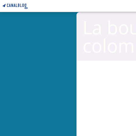
La bo
colom