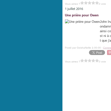
Vous aimez ?
0 vote
1 juillet 2016
Une prière pour Owen
John Ir
ondamné
ainsi c
st ni à 
t que j'
Posté par GeishaNellie à 00:00 -
Commen
Vous aimez ?
0 vote