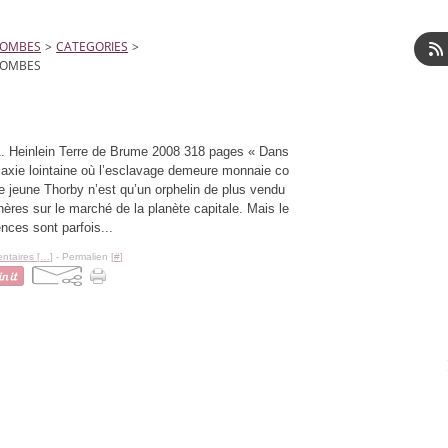
LOMBES
>
CATEGORIES
>
LOMBES
A. Heinlein Terre de Brume 2008 318 pages « Dans
laxie lointaine où l’esclavage demeure monnaie co
le jeune Thorby n’est qu’un orphelin de plus vendu
ères sur le marché de la planète capitale. Mais le
nces sont parfois...
taires [
…
]
- Permalien [
#
]