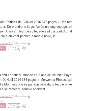
ain Éditions de l'Olivier 2016 372 pages « Une fem
rtir. De prendre le large. Après un long voyage, ell
ak (Alaska). Tout de suite, elle sait : à bord d un d
qui s en vont pêcher la morue noire, le...
taires [
…
]
- Permalien [
#
]
u défi Le tour du monde en 8 ans de Helran : Pays
on DeNoël 2014 334 pages « Morwenna Phelps, qui
elle Mori, est placée par son père dans l'école privé
lle se remet du terrible accident...
taires [
…
]
- Permalien [
#
]
 ans