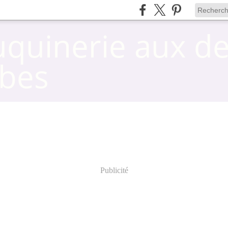
uquinerie aux d
bes
Publicité