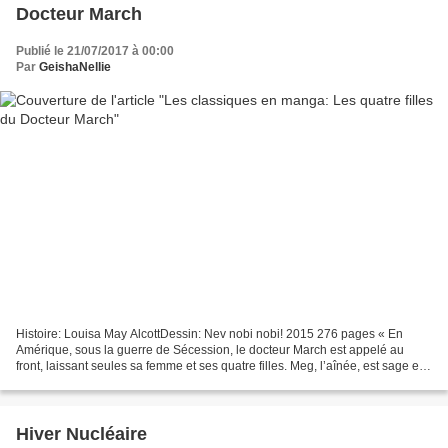
Docteur March
Publié le 21/07/2017 à 00:00
Par
GeishaNellie
Histoire: Louisa May AlcottDessin: Nev nobi nobi! 2015 276 pages « En
Amérique, sous la guerre de Sécession, le docteur March est appelé au
front, laissant seules sa femme et ses quatre filles. Meg, l’aînée, est sage et
un peu frivole. Jo, la cadette,...
Hiver Nucléaire