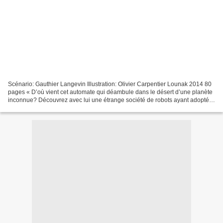
Scénario: Gauthier Langevin Illustration: Olivier Carpentier Lounak 2014 80
pages « D’où vient cet automate qui déambule dans le désert d’une planète
inconnue? Découvrez avec lui une étrange société de robots ayant adopté
un mode de vie digne des westerns...