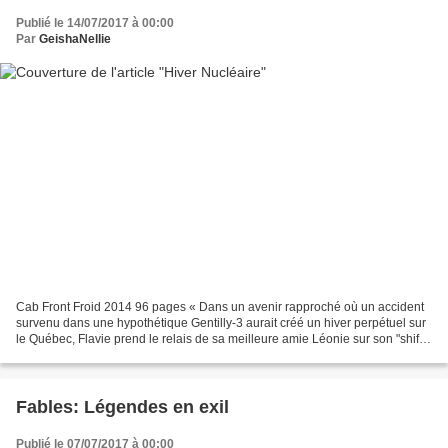
Publié le 14/07/2017 à 00:00
Par
GeishaNellie
Cab Front Froid 2014 96 pages « Dans un avenir rapproché où un accident
survenu dans une hypothétique Gentilly-3 aurait créé un hiver perpétuel sur
le Québec, Flavie prend le relais de sa meilleure amie Léonie sur son "shift"
de courrier à motoneige,...
Fables: Légendes en exil
Publié le 07/07/2017 à 00:00