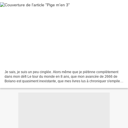
Je sais, je suis un peu cinglée. Alors même que je piétinne complètement
dans mon défi Le tour du monde en 8 ans, que mon avancée de 2666 de
Bolano est quasiment inexistante, que mes livres lus à chroniquer s'empilent
les uns sur les autres (il y en a...