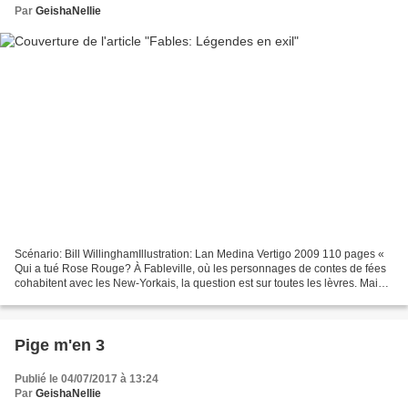
Par
GeishaNellie
Scénario: Bill WillinghamIllustration: Lan Medina Vertigo 2009 110 pages «
Qui a tué Rose Rouge? À Fableville, où les personnages de contes de fées
cohabitent avec les New-Yorkais, la question est sur toutes les lèvres. Mais
seul Bigby, le Grand Méchant...
Pige m'en 3
Publié le 04/07/2017 à 13:24
Par
GeishaNellie