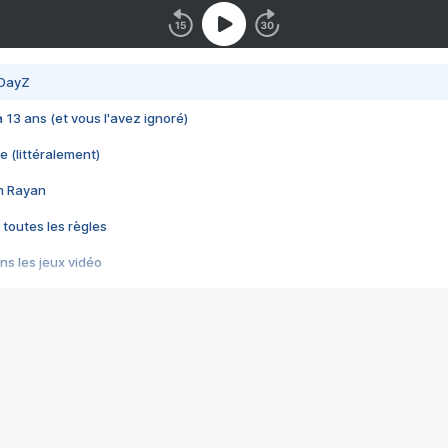
 DayZ
 a 13 ans (et vous l'avez ignoré)
e (littéralement)
im Rayan
 toutes les règles
s les jeux vidéo
us choquant de Rockstar ? - Le scandale BULLY
e plus moche de Steam
du RÊVE tourne au CAUCHEMAR
pendant 8 heures
it… à tort