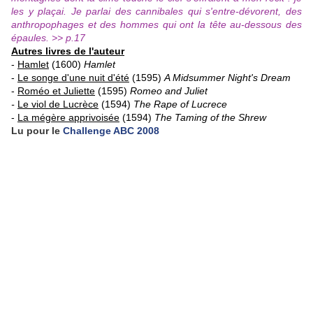
les y plaçai. Je parlai des cannibales qui s'entre-dévorent, des
anthropophages et des hommes qui ont la tête au-dessous des
épaules. >> p.17
Autres livres de l'auteur
-
Hamlet
(1600)
Hamlet
-
Le songe d'une nuit d'été
(1595)
A Midsummer Night's Dream
-
Roméo et Juliette
(1595)
Romeo and Juliet
-
Le viol de Lucrèce
(1594)
The Rape of Lucrece
-
La mégère apprivoisée
(1594)
The Taming of the Shrew
Lu pour le
Challenge ABC 2008