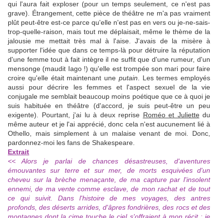
qui l'aura fait exploser (pour un temps seulement, ce n'est pas
grave). Étrangement, cette pièce de théâtre ne m'a pas vraiment
plût peut-être est-ce parce qu'elle n'est pas en vers ou je-ne-sais-
trop-quelle-raison, mais tout me déplaisait, même le thème de la
jalousie me mettait très mal à l'aise. J'avais de la misère à
supporter l'idée que dans ce temps-là pour détruire la réputation
d'une femme tout à fait intègre il ne suffit que d'une rumeur, d'un
mensonge (maudit Iago !) qu'elle est trompée son mari pour faire
croire qu'elle était maintenant une
putain
. Les termes employés
aussi pour décrire les femmes et l'aspect sexuel de la vie
conjugale me semblait beaucoup moins poétique que ce à quoi je
suis habituée en théâtre (d'accord, je suis peut-être un peu
exigente). Pourtant, j'ai lu à deux reprise
Roméo et Juliette
du
même auteur et je l'ai apprécié, donc cela n'est aucunement lié à
Othello, mais simplement à un malaise venant de moi. Donc,
pardonnez-moi les fans de Shakespeare.
Extrait
<< Alors je parlai de chances désastreuses, d'aventures
émouvantes sur terre et sur mer, de morts esquivées d'un
cheveu sur la brèche menaçante, de ma capture par l'insolent
ennemi, de ma vente comme esclave, de mon rachat et de tout
ce qui suivit. Dans l'histoire de mes voyages, des antres
profonds, des déserts arrides, d'âpres fondrières, des rocs et des
montagnes dont la cime touche le ciel s'offraient à mon récit : je