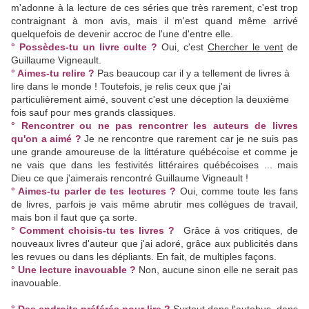
m'adonne à la lecture de ces séries que très rarement, c'est trop
contraignant à mon avis, mais il m'est quand même arrivé
quelquefois de devenir accroc de l'une d'entre elle.
° Possèdes-tu un livre culte ?
Oui, c'est
Chercher le vent
de
Guillaume Vigneault.
° Aimes-tu relire ?
Pas beaucoup car il y a tellement de livres à
lire dans le monde ! Toutefois, je relis ceux que j'ai
particulièrement aimé, souvent c'est une déception la deuxième
fois sauf pour mes grands classiques.
° Rencontrer ou ne pas rencontrer les auteurs de livres
qu'on a aimé ?
Je ne rencontre que rarement car je ne suis pas
une grande amoureuse de la littérature québécoise et comme je
ne vais que dans les festivités littéraires québécoises ... mais
Dieu ce que j'aimerais rencontré Guillaume Vigneault !
° Aimes-tu parler de tes lectures ?
Oui, comme toute les fans
de livres, parfois je vais même abrutir mes collègues de travail,
mais bon il faut que ça sorte.
° Comment choisis-tu tes livres ?
Grâce à vos critiques, de
nouveaux livres d'auteur que j'ai adoré, grâce aux publicités dans
les revues ou dans les dépliants. En fait, de multiples façons.
° Une lecture inavouable ?
Non, aucune sinon elle ne serait pas
inavouable.