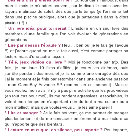
° Des endroits préférés pour lire ?
Surtout dans l'autobus, dans
mon lit mais je m'endors souvent, sur le divan le matin avec les
rayons matinaux du soleil, dès que j'ai le temps (je l'ai même fait
dans une piscine publique, alors que je pataugeais dans la dites
piscine (!!) ).
° Un livre idéal pour toi serait :
L'histoire en un seul livre des
membres d'une famille que l'on voit évoluer de générations en
générations.
° Lire par dessus l'épaule ?
Heu ... ben oui je le fais (je l'avoue
!!) et j'adore quand on me le fait aussi, c'est comme partager sa
lecture mais d'une autre façcon.
° Télé, jeux vidéos ou livre ?
Moi je fonctionne par
trip.
Des
fois, je me loue 10 films d'affilée, je cours les cinémas, puis
j'arrête pendant des mois et je lis comme une enragée dès que
j'ai le moment et je finis par retomber dans une ancienne passion
: mon GameBoy Advance SP (comme en ce moment). Mais si
vous voulez mon avis, il n'y a pas pire activité que les jeux vidéos
(en tout cas pour moi), ils me rendent agressives, associables, ils
volent mon temps en n'apportant rien du tout à ma culture ou à
mon intellect, mais que voulez-vous ... je les aime pareil !
° Lire et manger ?
Je le fais souvent, ça me permet de manger
plus lentement et de me consacrer entièrement à ma lecture ce
qui n'apporte que des bienfaits.
° Lecture en musique, en silence, peu importe ?
Peu importe,