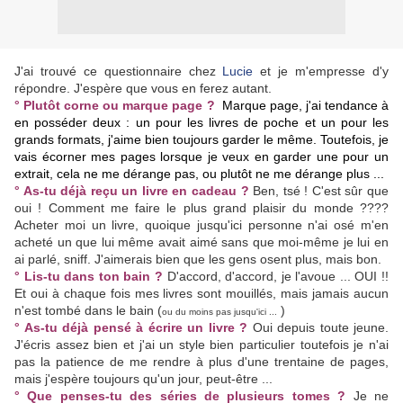
J'ai trouvé ce questionnaire chez
Lucie
et je m'empresse d'y
répondre. J'espère que vous en ferez autant.
° Plutôt corne ou marque page ?
Marque page, j'ai tendance à
en posséder deux : un pour les livres de poche et un pour les
grands formats, j'aime bien toujours garder le même. Toutefois, je
vais écorner mes pages lorsque je veux en garder une pour un
extrait, cela ne me dérange pas, ou plutôt ne me dérange plus ...
° As-tu déjà reçu un livre en cadeau ?
Ben, tsé ! C'est sûr que
oui ! Comment me faire le plus grand plaisir du monde ????
Acheter moi un livre, quoique jusqu'ici personne n'ai osé m'en
acheté un que lui même avait aimé sans que moi-même je lui en
ai parlé, sniff. J'aimerais bien que les gens osent plus, mais bon.
° Lis-tu dans ton bain ?
D'accord, d'accord, je l'avoue ... OUI !!
Et oui à chaque fois mes livres sont mouillés, mais jamais aucun
n'est tombé dans le bain (
)
ou du moins pas jusqu'ici ...
° As-tu déjà pensé à écrire un livre ?
Oui depuis toute jeune.
J'écris assez bien et j'ai un style bien particulier toutefois je n'ai
pas la patience de me rendre à plus d'une trentaine de pages,
mais j'espère toujours qu'un jour, peut-être ...
° Que penses-tu des séries de plusieurs tomes ?
Je ne