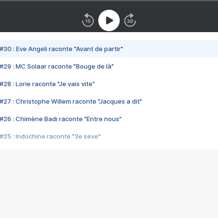
#30 : Eve Angeli raconte "Avant de partir"
#29 : MC Solaar raconte "Bouge de là"
28 : Lorie raconte "Je vais vite"
#27 : Christophe Willem raconte "Jacques a dit"
#26 : Chimène Badi raconte "Entre nous"
#25 : Indochine raconte "3e sexe"
#24 : Zaho raconte "C'est chelou"
#23 : Patrick Bruel raconte "Au café des délices"
#22 : Kyo raconte "Le chemin"
#21 : Nolwenn Leroy raconte "Cassé"