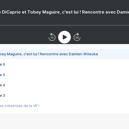
 DiCaprio et Tobey Maguire, c'est lui ! Rencontre avec Dam
bey Maguire, c'est lui ! Rencontre avec Damien Witecka
e 6
e 5
e 4
e 3
s créatrices de la VF !
e 2
e 1