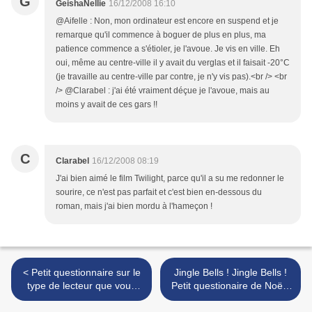
G
GeishaNellie
16/12/2008 16:10
@Aifelle : Non, mon ordinateur est encore en suspend et je
remarque qu'il commence à boguer de plus en plus, ma
patience commence a s'étioler, je l'avoue. Je vis en ville. Eh
oui, même au centre-ville il y avait du verglas et il faisait -20°C
(je travaille au centre-ville par contre, je n'y vis pas).<br /> <br
/> @Clarabel : j'ai été vraiment déçue je l'avoue, mais au
moins y avait de ces gars !!
C
Clarabel
16/12/2008 08:19
J'ai bien aimé le film Twilight, parce qu'il a su me redonner le
sourire, ce n'est pas parfait et c'est bien en-dessous du
roman, mais j'ai bien mordu à l'hameçon !
< Petit questionnaire sur le
Jingle Bells ! Jingle Bells !
type de lecteur que vous
Petit questionaire de Noël !
êtes
>