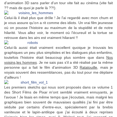
d'animation 3D sans parler d'un tour vite fait au cinéma (vite fait
?? mais de quoi je parle là ??!).
Celui-là il était plus que drôle ! Je l'ai regardé avec mon chum et
je vous assure qu'on a rit comme des idiots. Un vrai film jeunesse
où on pousse l'histoire au maximum de la stupidité et de notre
hilarité. Vous allez voir, le moment où l'écureuil et la tortue se
retrouve dans les airs est vraiment hilarant !!
Celui-là aussi était vraiment excellent quoique je trouvais les
graphiques un peu plus simplistes et les dialogues plus enfantins,
toutefois l'histoire était beaucoup plus sombre que dans
Nos
voisins,les hommes
. Je ne sais pas s'il a été réalisé par la même
personne qui a fait le film d'animation 3D
Ratatouille
, mais je
voyais souvent des ressemblances, pas du tout pour me déplaire
d'ailleurs !
Les premiers sketchs qui nous sont proposés dans ce volume 1
des Short Films de Pixar m'ont semblé vraiment ennuyants, je
l'avoue ! Je lisais en même temps que j'écoutais, mais malgré les
graphiques bien souvent de mauvaises qualités j'ai fini par être
séduite par certains d'entre-eux, spécialement par la brebis
vaniteuse et le l
apin-antilope
que j'ai écouté à deux reprises