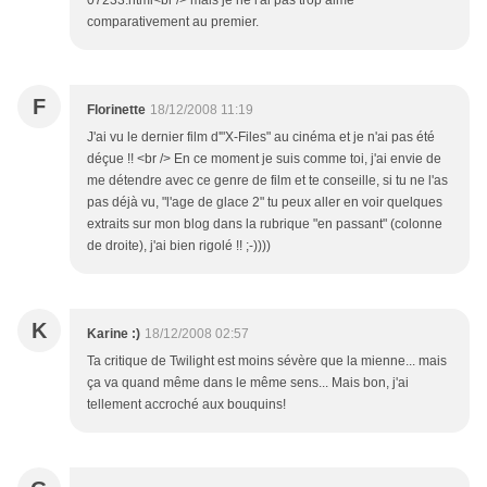
07233.html<br /> mais je ne l'ai pas trop aimé
comparativement au premier.
F
Florinette
18/12/2008 11:19
J'ai vu le dernier film d'"X-Files" au cinéma et je n'ai pas été
déçue !! <br /> En ce moment je suis comme toi, j'ai envie de
me détendre avec ce genre de film et te conseille, si tu ne l'as
pas déjà vu, "l'age de glace 2" tu peux aller en voir quelques
extraits sur mon blog dans la rubrique "en passant" (colonne
de droite), j'ai bien rigolé !! ;-))))
K
Karine :)
18/12/2008 02:57
Ta critique de Twilight est moins sévère que la mienne... mais
ça va quand même dans le même sens... Mais bon, j'ai
tellement accroché aux bouquins!