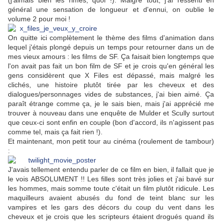
(j'aimais bien les rimes, quoi !). Malgré tout, j'ai ressenti en
général une sensation de longueur et d'ennui, on oublie le
volume 2 pour moi !
On quitte ici complètement le thème des films d'animation dans
lequel j'étais plongé depuis un temps pour retourner dans un de
mes vieux amours : les films de SF. Ça faisait bien longtemps que
l'on avait pas fait un bon film de SF et je crois qu'en général les
gens considèrent que X Files est dépassé, mais malgré les
clichés, une histoire plutôt tirée par les cheveux et des
dialogues/personnages vides de substances, j'ai bien aimé. Ça
paraît étrange comme ça, je le sais bien, mais j'ai apprécié me
trouver à nouveau dans une enquête de Mulder et Scully surtout
que ceux-ci sont enfin en couple (bon d'accord, ils n'agissent pas
comme tel, mais ça fait rien !).
Et maintenant, mon petit tour au cinéma (roulement de tambour)
:
J'avais tellement entendu parler de ce film en bien, il fallait que je
le vois ABSOLUMENT !! Les filles sont très jolies et j'ai bavé sur
les hommes, mais somme toute c'était un film plutôt ridicule. Les
maquilleurs avaient abusés du fond de teint blanc sur les
vampires et les gars des décors du coup du vent dans les
cheveux et je crois que les scripteurs étaient drogués quand ils