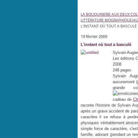
LA BOUQUINERIE AUX DEUX CO
LITTÉRATURE BIOGRAPHIQUE/A
L'INSTANT OÙ TOUT A BASCULÉ
19 février 2009
L'instant où tout a basculé
Sylvain Augie
Les éditions 
2008
248 pages
Sylvain Aug
aucunement (
grande co
cadeau de
Ch
raconte l'histoire de Sylvain Au
après un grave accident de para
caractère il se refuse à perdr
physiques véritablement atroces
simple force de caractère, c'e
famille, adorant (pendant un t