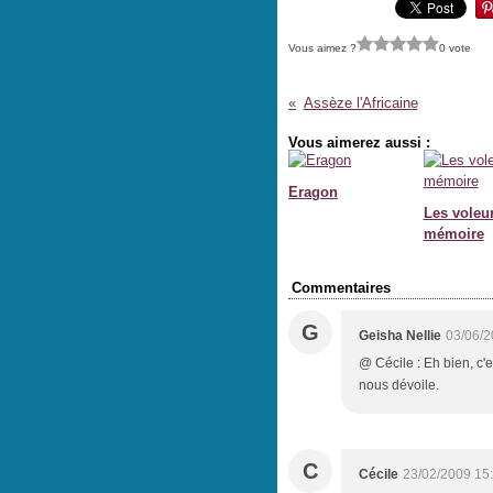
Vous aimez ?
0 vote
Assèze l'Africaine
Vous aimerez aussi :
Eragon
Les voleu
mémoire
Commentaires
G
Geisha Nellie
03/06/2
@ Cécile : Eh bien, c'
nous dévoile.
C
Cécile
23/02/2009 15