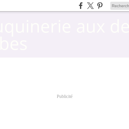
uquinerie aux d
bes
Publicité