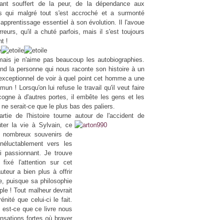
nt souffert de la peur, de la dépendance aux
s qui malgré tout s'est accroché et a surmonté
prentissage essentiel à son évolution. Il l'avoue
eurs, qu'il a chuté parfois, mais il s'est toujours
t !
 mais je n'aime pas beaucoup les autobiographies.
nd la personne qui nous raconte son histoire à un
exceptionnel de voir à quel point cet homme a une
n ! Lorsqu'on lui refuse le travail qu'il veut faire
ogne à d'autres portes, il embête les gens et les
e ne serait-ce que le plus bas des paliers.
artie de l'histoire tourne autour de l'accident de
er la vie à Sylvain, ce
s nombreux souvenirs de
néluctablement vers les
i passionnant. Je trouve
ixé l'attention sur cet
uteur a bien plus à offrir
e, puisque sa philosophie
ple ! Tout malheur devrait
ité que celui-ci le fait.
 est-ce que ce livre nous
nsations fortes où braver