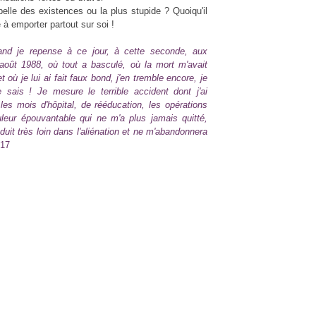
 belle des existences ou la plus stupide ? Quoiqu'il
 à emporter partout sur soi !
nd je repense à ce jour, à cette seconde, aux
août 1988, où tout a basculé, où la mort m'avait
ù je lui ai fait faux bond, j'en tremble encore, je
e sais ! Je mesure le terrible accident dont j'ai
es mois d'hôpital, de rééducation, les opérations
leur épouvantable qui ne m'a plus jamais quitté,
uit très loin dans l'aliénation et ne m'abandonnera
 17