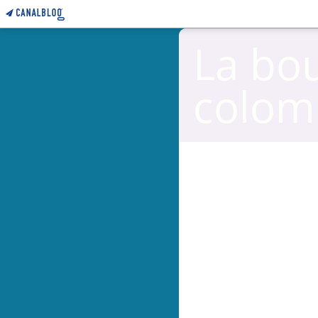
La bo
colom