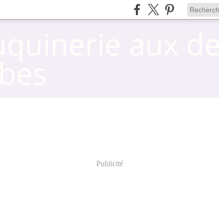
uquinerie aux d
bes
Publicité