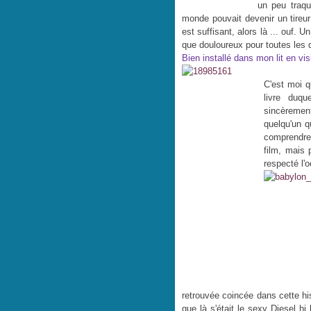
un peu traqu
monde pouvait devenir un tireur 
est suffisant, alors là ... ouf.
que douloureux pour toutes les
Bien installé dans mon lit en vi
C'est moi qu
livre duq
sincèremen
quelqu'un q
comprendr
film, mais 
respecté l'
retrouvée coincée dans cette hi
que là s'était le sexy Diesel h