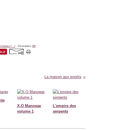
taires [
…
]
- Permalien [
#
]
La maison aux esprits
nte
X-O Manowar
L'empire des
volume 1
serpents