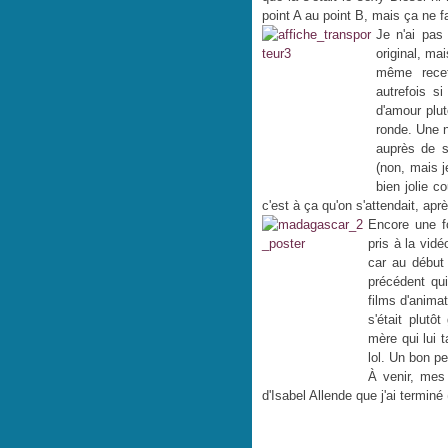
point A au point B, mais ça ne fai
Je n'ai pas 
original, ma
même recet
autrefois s
d'amour plut
ronde. Une n
auprès de s
(non, mais j
bien jolie c
c'est à ça qu'on s'attendait, aprè
Encore une fo
pris à la vid
car au débu
précédent qu
films d'anima
s'était plutô
mère qui lui 
lol. Un bon pe
À venir, mes
d'Isabel Allende que j'ai terminé