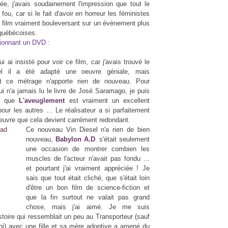
ée, j'avais soudainement l'impression que tout le
fou, car si le fait d'avoir en horreur les féministes
 Un film vraiment bouleversant sur un évènement plus
 québécoises.
sionnant un DVD :
i ai insisté pour voir ce film, car j'avais trouvé le
uel il a été adapté une oeuvre géniale, mais
t ce métrage n'apporte rien de nouveau. Pour
ui n'a jamais lu le livre de José Saramago, je puis
e que
L'aveuglement
est vraiment un excellent
pour les autres ... Le réalisateur a si parfaitement
oeuvre que cela devient carrément redondant.
Ce nouveau Vin Diesel n'a rien de bien
nouveau,
Babylon A.D
. s'était seulement
une occasion de montrer combien les
muscles de l'acteur n'avait pas fondu ...
et pourtant j'ai vraiment appréciée ! Je
sais que tout était cliché, que s'était loin
d'être un bon film de science-fiction et
que la fin surtout ne valait pas grand
chose, mais j'ai aimé. Je me suis
stoire qui ressemblait un peu au Transporteur (sauf
i hi) avec une fille et sa mère adoptive a amené du