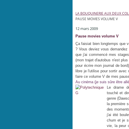
LA BOUQUINERIE AUX DEUX CO
PAUSE MOVIES VOLUME V
12 mars 2009
Pause movies volume V
Ça faisiat bien longtemps que v
? Vous deviez vous demandez si 
que j'ai commencé mes stages e
(mon trajet d'autobus n'est plus
pour écrire mon journal de bord
libre je l'utilise pour sortir 
faire ce volume V de mes paus
Au cinéma (je suis sûre être allée
Le drame 
touché et di
genre (Dawson
la première 
des moments 
j'ai été boul
chum et je s
vie, la peur