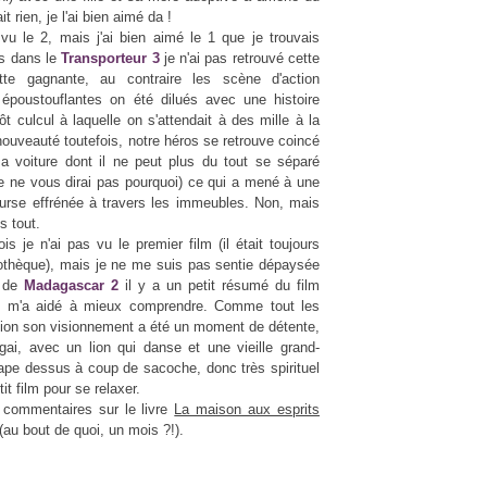
t rien, je l'ai bien aimé da !
vu le 2, mais j'ai bien aimé le 1 que je trouvais
is dans le
Transporteur 3
je n'ai pas retrouvé cette
te gagnante, au contraire les scène d'action
i époustouflantes on été dilués avec une histoire
ôt culcul à laquelle on s'attendait à des mille à la
ouveauté toutefois, notre héros se retrouve coincé
a voiture dont il ne peut plus du tout se séparé
e ne vous dirai pas pourquoi) ce qui a mené à une
ourse effrénée à travers les immeubles. Non, mais
s tout.
is je n'ai pas vu le premier film (il était toujours
éothèque), mais je ne me suis pas sentie dépaysée
t de
Madagascar 2
il y a un petit résumé du film
i m'a aidé à mieux comprendre. Comme tout les
tion son visionnement a été un moment de détente,
t gai, avec un lion qui danse et une vieille grand-
tape dessus à coup de sacoche, donc très spirituel
tit film pour se relaxer.
 commentaires sur le livre
La maison aux esprits
 (au bout de quoi, un mois ?!).