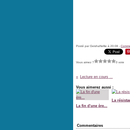
Posté par GeishaNellie à 20:08 -
Commen
Vous aimez ?
0 vote
Lecture en cours ...
Vous aimerez aussi :
La résista
La fin d'une ère...
Commentaires