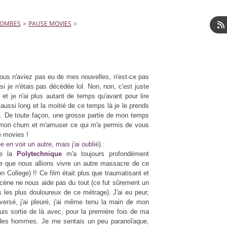
LOMBES
>
PAUSE MOVIES
>
ous n'aviez pas eu de mes nouvelles, n'est-ce pas
je n'étais pas décédée lol. Non, non, c'est juste
t je n'ai plus autant de temps qu'avant pour lire
 aussi long et la moitié de ce temps là je le prends
). De toute façon, une grosse partie de mon temps
avec mon chum et m'amuser ce qui m'a permis de vous
e movies !
 en voir un autre, mais j'ai oublié) :
de la
Polytechnique
m'a toujours profondément
re que nous allions vivre un autre massacre de ce
 College) !! Ce film était plus que traumatisant et
scène ne nous aide pas du tout (ce fut sûrement un
les plus douloureux de ce métrage). J'ai eu peur,
eversé, j'ai pleuré, j'ai même tenu la main de mon
uis sortie de là avec, pour la première fois de ma
 des hommes. Je me sentais un peu paranoĩaque,