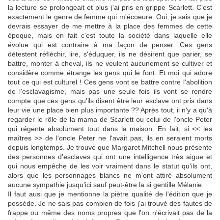
la lecture se prolongeait et plus j'ai pris en grippe Scarlett. C'est
exactement le genre de femme qui m'écoeure. Oui, je sais que je
devrais essayer de me mettre à la place des femmes de cette
époque, mais en fait c'est toute la société dans laquelle elle
évolue qui est contraire à ma façon de penser. Ces gens
détestent réfléchir, lire, s'éduquer, ils ne désirent que parier, se
battre, monter à cheval, ils ne veulent aucunement se cultiver et
considère comme étrange les gens qui le font. Et moi qui adore
tout ce qui est culturel ! Ces gens vont se battre contre l'abolition
de l'esclavagisme, mais pas une seule fois ils vont se rendre
compte que ces gens qu'ils disent être leur esclave ont pris dans
leur vie une place bien plus importante ?? Après tout, il n'y a qu'à
regarder le rôle de la mama de Scarlett ou celui de l'oncle Peter
qui régente absolument tout dans la maison. En fait, si << les
maîtres >> de l'oncle Peter ne l'avait pas, ils en seraient morts
depuis longtemps. Je trouve que Margaret Mitchell nous présente
des personnes d'esclaves qui ont une intelligence très aigue et
qui nous empêche de les voir vraiment dans le statut qu'ils ont,
alors que les personnages blancs ne m'ont attiré absolument
aucune sympathie jusqu'ici sauf peut-être la si gentille Mélanie.
Il faut ausi que je mentionne la piètre qualité de l'édition que je
possède. Je ne sais pas combien de fois j'ai trouvé des fautes de
frappe ou même des noms propres que l'on n'écrivait pas de la