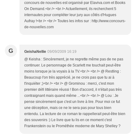
concours de nouvelles est organisé par Elaviva.com et Books
On Demand.<br /> <br /> Actuellement, ils recherchent 5
internautes pour compléter leur jury aux côtés d'Hugues
Aufray !<br /> <br /> Toutes les infos sur : http://www.concours-
de-nouvelles.com
G
GeishaNellie
09/09/2009 16:19
@ Keisha : Sincèrement, je ne regrette même pas de ne pas
continuer. Le personnage de Scarlett me touchait peut-être
moins lorsque je la voyais à la TV.<br /> <br /> @ Restling :
Beaucoup l'on très apprécié, je ne crois pas que tu ai à
t'inquiéter ;)<br /> <br /> @ Grominou : merci, c'est mon
premier défi littéraire réussi ! Bon d'accord, il n'était pas très
contraignant mais quand même ...<br /> <br /> @ Lou : Je
pense sincèrement que c'est un livre à lire. Pour moi ce fut
une déception, mais ce ne le sera pas pour tous bien
entendu. La lecture de ce roman te rappellerait peut-être bien
des souvenirs :) Le livre que tu lis en ce moment c'est
Frankenstein ou le Prométhée moderne de Mary Shelley ?