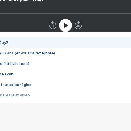
 DayZ
 a 13 ans (et vous l'avez ignoré)
e (littéralement)
im Rayan
 toutes les règles
s les jeux vidéo
us choquant de Rockstar ? - Le scandale BULLY
e plus moche de Steam
du RÊVE tourne au CAUCHEMAR