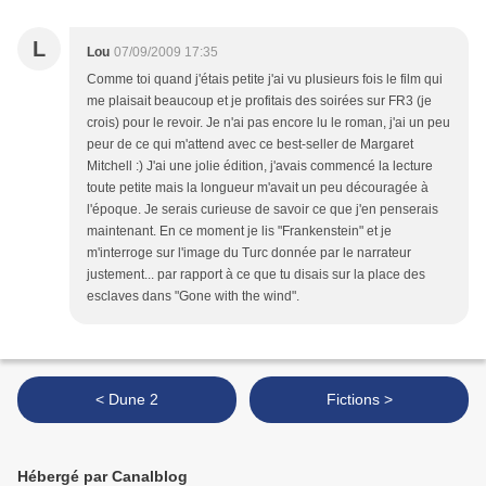
L
Lou
07/09/2009 17:35
Comme toi quand j'étais petite j'ai vu plusieurs fois le film qui
me plaisait beaucoup et je profitais des soirées sur FR3 (je
crois) pour le revoir. Je n'ai pas encore lu le roman, j'ai un peu
peur de ce qui m'attend avec ce best-seller de Margaret
Mitchell :) J'ai une jolie édition, j'avais commencé la lecture
toute petite mais la longueur m'avait un peu découragée à
l'époque. Je serais curieuse de savoir ce que j'en penserais
maintenant. En ce moment je lis "Frankenstein" et je
m'interroge sur l'image du Turc donnée par le narrateur
justement... par rapport à ce que tu disais sur la place des
esclaves dans "Gone with the wind".
< Dune 2
Fictions >
Hébergé par Canalblog