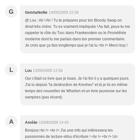
G
GeishaNellie
14/09/2009 15:36
@ Lou : Ah ! Ah ! Tu te prépares pour ton Bloody Swap on
dirait très chère. Tu es vraiment impliquée ! Au fait, peux-tu me
rappeler le rôle du Turc dans Frankenstein ou le Prométhée
moderne dont tu me parlais dans ton premier commentaire.
Je crois que ça fais longtemps que je l'ai lu.<br /> Merci bcp !
L
Lou
13/09/2009 12:56
Oui c'était ce livre que je lisais. Je l'ai fini il y a quelques jours.
J'ai lu depuis "la destruction de Kreshev" et là je lis en même
temps des nouvelles de Wharton et un livre jeunesse sur les
vampires (pas récent).
A
Amélie
10/09/2009 14:45
Bonjour,<br /> <br /> J'ai une info qui intéressera les
passionnés de lecture et/ou d'écriture ! <br /> <br /> Un