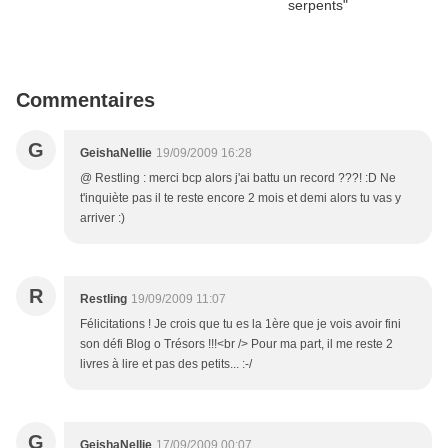
Commentaires
G
GeishaNellie
19/09/2009 16:28
@ Restling : merci bcp alors j'ai battu un record ???! :D Ne
t'inquiète pas il te reste encore 2 mois et demi alors tu vas y
arriver :)
R
Restling
19/09/2009 11:07
Félicitations ! Je crois que tu es la 1ère que je vois avoir fini
son défi Blog o Trésors !!!<br /> Pour ma part, il me reste 2
livres à lire et pas des petits... :-/
G
GeishaNellie
17/09/2009 00:07