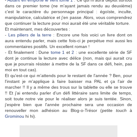
-
Autant en emporte le vent tome 1
: Ce qui m'aura déplut surtout
dans ce premier tome (ne m'ayant jamais rendu au deuxième)
c'est le caractère du personnage principal : égoïste, inculte,
manipulatrice, calculatrice et j'en passe. Alors, vous comprendrez
que continuer la lecture pour moi aurait été une véritable torture.
Et maintenant, mes découvertes :
-
Les piliers de la terre
: Encore une fois voici un livre dont on
aura entendu parler, mais cette fois-ci je perpétue moi aussi les
commentaires positifs. Un excellent roman !
- Et finalement : Dune
tome 1
et
2
: une excellente série de SF
dont je continue la lecture avec délice (non, mais qui aurait cru
que je pourrais résister à mettre de la SF dans ce défi, hein, pas
moi en tout cas).
Et qu'est-ce qui m'attends pour le restant de l'année ? Ben, pour
l'instant je m'applique à faire baisser ma PAL et ça l'air de
marcher !! Il y a même des trous sur la tablette ou elle se trouve
!! Et j'ai entendu parler d'un défi littéraire sans limite de temps,
soit toute notre vie pour le réaliser alors je suis tentée. Sinon,
j'espère bien que l'année prochaine sera une occasion de
renouveller mon adhésion au Blog-o-Trésor (petite
touch
à
Grominou
hi hi).