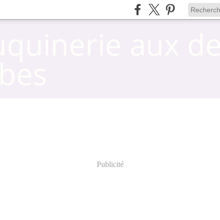
uquinerie aux d
bes
Publicité