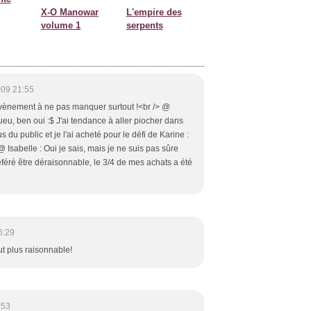
X-O Manowar
L'empire des
volume 1
serpents
009 21:55
évènement à ne pas manquer surtout !<br /> @
u, ben oui :$ J'ai tendance à aller piocher dans
 du public et je l'ai acheté pour le défi de Karine :
@ Isabelle : Oui je sais, mais je ne suis pas sûre
éféré être déraisonnable, le 3/4 de mes achats a été
6:29
ut plus raisonnable!
:53