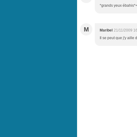
*grands yeux ébahis*<
M
Maribel
21/11/2009 1
Il se peut que j'y aille