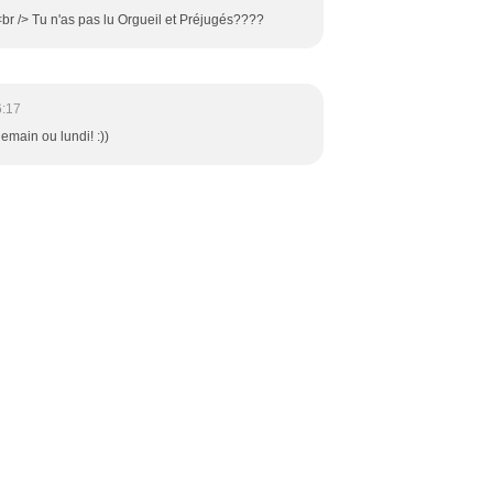
br /> Tu n'as pas lu Orgueil et Préjugés????
6:17
 demain ou lundi! :))