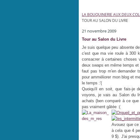
LA BOUQUINERIE AUX DEUX CO
TOUR AU SALON DU LIVRE
21 novembre 2009
Tour au Salon du Livre
Je suis quelque peu absente de 
c'est que ma vie roule à 300 k
consacrer à certaines choses vi
deux swaps en même temps et bi
faut pas trop m'en demander tsé
pour amméliorer mon blog et mettr
le temps :'(
Quoiqu'il en soit, que fais-j
voyons, je vais au Salon du li
achats (ben comparé à ce que 
pas vraiment gâtée :(
Avouez que ce n
à cela que 4 pet
9 $). J'ai presq