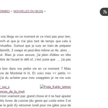
LOMBES
>
NOUVELLES DU BLOG
>
vos blogs en ce moment et ce n'est pas pour rien,
m/h et que je n'ai plus tant de temps que cela à
rtuelles. Surtout que je suis en train de préparer
entôt, 3 swaps et peut-être même un 4e, alors ...
. Mais je vous assure, j'ai plein d'idées en tête
e de l'avant le défi sf, c'est juste que ... j'ai pas
e de bon dans ma petite vie en ce moment ? Mais
vre de Montréal hi hi. Et voici mes << petits >>
j'ai du acheter pour mes swappées je ne me suis
'est vraiment pas grand chose et il ne faut ajouter
its livres de cuisine (du genre qui coùte entre 3 et
ue le goût d'y retourner lundi pour me gâter pour de