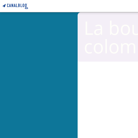
La bo
colom