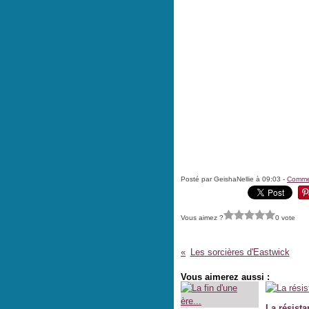
Posté par GeishaNellie à 09:03 -
Commen
Vous aimez ?
0 vote
Les sorcières d'Eastwick
Vous aimerez aussi :
La résista