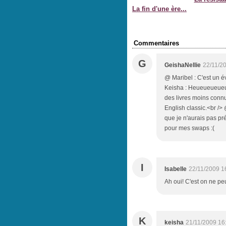
La fin d'une ère...
Commentaires
G
GeishaNellie
22/11/2
@ Maribel : C'est un 
Keisha : Heueueueueue
des livres moins connus
English classic.<br /> 
que je n'aurais pas pr
pour mes swaps :(
I
Isabelle
22/11/2009 1
Ah oui! C'est on ne pe
K
keisha
21/11/2009 16