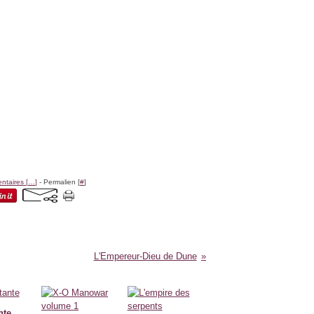
taires [
…
]
- Permalien [
#
]
L'Empereur-Dieu de Dune
nte