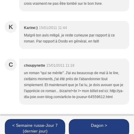
crois vraiment ne pas être tombé sur le bon livre.
K
Karine:)
15/01/2011 11:44
Malgré ton avis mitigé, je reste curieuse par rapport à ce
roman. Par rapport à Dosto en général, en fait!
C
choupynette
15/01/2011 11:18
un roman "qui se mérite". J'ai eu beaucoup de mal à le lire,
certains moments, j'ai été près de l'abandonner tout
simplement. Et maintenant que je l'ai lu, je dois avouer que je
l'apprécie ce roman... bizarre!<br /> mon billet est ici: http://ya-
dla-joie.over-blog.com/article-le-joueur-64559612.html
< Semaine russe-Jour 7
Dagon >
(dernier jour)