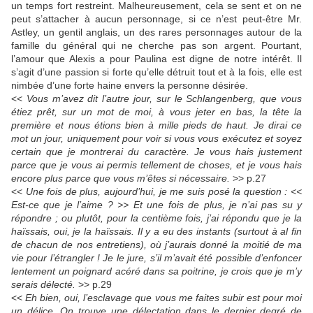
un temps fort restreint. Malheureusement, cela se sent et on ne
peut s’attacher à aucun personnage, si ce n’est peut-être Mr.
Astley, un gentil anglais, un des rares personnages autour de la
famille du général qui ne cherche pas son argent. Pourtant,
l’amour que Alexis a pour Paulina est digne de notre intérêt. Il
s’agit d’une passion si forte qu’elle détruit tout et à la fois, elle est
nimbée d’une forte haine envers la personne désirée.
<<
Vous m’avez dit l’autre jour, sur le Schlangenberg, que vous
étiez prêt, sur un mot de moi, à vous jeter en bas, la tête la
première et nous étions bien à mille pieds de haut. Je dirai ce
mot un jour, uniquement pour voir si vous vous exécutez et soyez
certain que je montrerai du caractère. Je vous hais justement
parce que je vous ai permis tellement de choses, et je vous hais
encore plus parce que vous m’êtes si nécessaire.
>> p.27
<<
Une fois de plus, aujourd’hui, je me suis posé la question : <<
Est-ce que je l’aime ? >> Et une fois de plus, je n’ai pas su y
répondre ; ou plutôt, pour la centième fois, j’ai répondu que je la
haïssais, oui, je la haïssais. Il y a eu des instants (surtout à al fin
de chacun de nos entretiens), où j’aurais donné la moitié de ma
vie pour l’étrangler ! Je le jure, s’il m’avait été possible d’enfoncer
lentement un poignard acéré dans sa poitrine, je crois que je m’y
serais délecté.
>> p.29
<<
Eh bien, oui, l’esclavage que vous me faites subir est pour moi
un délice. On trouve une délectation dans le dernier degré de