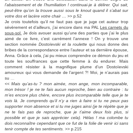
l’abaissement et de l’humiliation ! continuai-je à délirer. Qui sait,
peut-être qu’on la trouve aussi sous le knout quand il s’abat sur
votre dos et lacère votre chair …
>> p.52
Je crois toutefois qu’il ne faut pas que je juge cet auteur trop
sévèrement et d’ailleurs, j’ai encore dans ma PAL
Les carnets du
sous-sol.
Je dois avouer aussi qu’une des parties que j’ai le plus
aimé de ce livre, c’est carrément l’annexe ! On y trouve une
section nommée
Dostoïevski et la roulette
qui nous donne des
bribes de la correspondance entre l’auteur et sa dernière épouse,
Anna. Grâce à cela, j’ai pu mieux comprendre ce démon du jeu et
toute les souffrances que cette femme à du endurer. Mais
comment résister à la magnifique plume d’un Dostoïevski
amoureux qui vous demande de l’argent ?! Moi, je n’aurais pas
su …
<<
Mais qu’as-tu ? mon aimée, mon ange, mon incomparable,
mon trésor ! je ne te fais aucun reproche, bien au contraire : tu
m’es encore plus chère, encore plus incomparable telle que je te
vois là. Je comprends qu’il n’y a rien à faire si tu ne peux pas
supporter mon absence et si tu me juges ainsi (je te répète que je
ne te fais pas de reproche, que je t’aime deux fois plus, si
possible et que je sais apprécier cela). Hélas ! ma colombe tu
dois reconnaître cependant que ce fut de la folie de venir ici sans
tenir compte de tes sentiments.
>> p.215