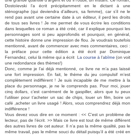
une grande quantité d’argent et où il l’oubli, un instant. Ce roman,
Dostoïevski l’a écrit précipitamment en le dictant à une
sténographe (qui deviendra d’ailleurs, sa femme), car s’il ne le
rend pas avant une certaine date à un éditeur, il perd les droits
de tous ses livres ! Je me permet de vous écrire les conditions
dans lesquelles ce roman a été créé, car il explique pourquoi les
personnages sont si peu approfondis et pourquoi, en général,
cette histoire donne une impression de flou. Je voudrais toutefois
mentionné, avant de commencer avec mes commentaires, ceci :
la préface pour cette édition a été écrit par Dominique
Fernandez, celui là même qui a écrit
La course à l’abîme
(on voit
une redondance des thèmes!)
Donc, comme je l’ai déjà mentionné, ce livre ne m’a pas laissé
une fort impression. En fait, le thème du jeu compulsif m’est
complètement indifférent ! Je suis incapable de me mettre à la
place du personnage, je ne le comprends pas. Pour moi, jouer
cinq dollars, c’est carrément de le gaspiller, alors que tu peux
l’utiliser pour t’acheter un sac de chips, louer un film, boire un
café ,acheter un livre usagé ! Alors, vous comprendrez déjà mon
indifférence !
Vous devez vous dire en ce moment : << C’est un problème de
lecteur, pas de l’écrit. >> Mais ce livre est tout de même différent
des autres livres de cet auteur. Il n’a pas la même qualité, pas le
même travail, pas le même souci du détail puisqu’il a été créé en