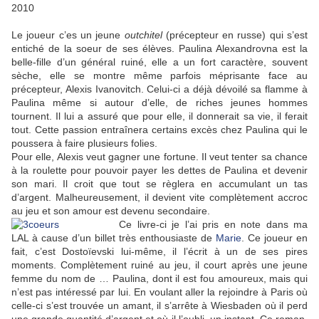
2010
Le joueur c’es un jeune
outchitel
(précepteur en russe) qui s’est
entiché de la soeur de ses élèves. Paulina Alexandrovna est la
belle-fille d’un général ruiné, elle a un fort caractère, souvent
sèche, elle se montre même parfois méprisante face au
précepteur, Alexis Ivanovitch. Celui-ci a déjà dévoilé sa flamme à
Paulina même si autour d’elle, de riches jeunes hommes
tournent. Il lui a assuré que pour elle, il donnerait sa vie, il ferait
tout. Cette passion entraînera certains excès chez Paulina qui le
poussera à faire plusieurs folies.
Pour elle, Alexis veut gagner une fortune. Il veut tenter sa chance
à la roulette pour pouvoir payer les dettes de Paulina et devenir
son mari. Il croit que tout se règlera en accumulant un tas
d’argent. Malheureusement, il devient vite complètement accroc
au jeu et son amour est devenu secondaire.
Ce livre-ci je l’ai pris en note dans ma
LAL à cause d’un billet très enthousiaste de
Marie
. Ce joueur en
fait, c’est Dostoïevski lui-même, il l’écrit à un de ses pires
moments. Complètement ruiné au jeu, il court après une jeune
femme du nom de … Paulina, dont il est fou amoureux, mais qui
n’est pas intéressé par lui. En voulant aller la rejoindre à Paris où
celle-ci s’est trouvée un amant, il s’arrête à Wiesbaden où il perd