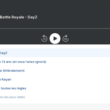
 Battle Royale - DayZ
 DayZ
 a 13 ans (et vous l'avez ignoré)
e (littéralement)
im Rayan
 toutes les règles
s les jeux vidéo
us choquant de Rockstar ? - Le scandale BULLY