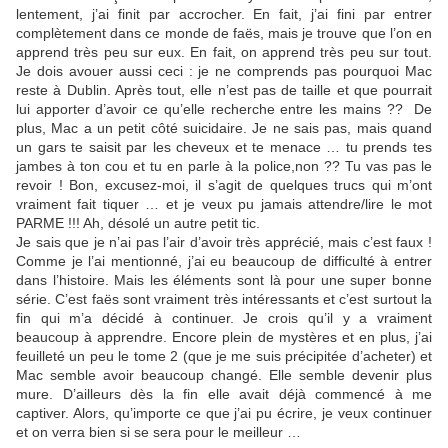
lentement, j’ai finit par accrocher. En fait, j’ai fini par entrer
complètement dans ce monde de faës, mais je trouve que l’on en
apprend très peu sur eux. En fait, on apprend très peu sur tout.
Je dois avouer aussi ceci : je ne comprends pas pourquoi Mac
reste à Dublin. Après tout, elle n’est pas de taille et que pourrait
lui apporter d’avoir ce qu’elle recherche entre les mains ?? De
plus, Mac a un petit côté suicidaire. Je ne sais pas, mais quand
un gars te saisit par les cheveux et te menace … tu prends tes
jambes à ton cou et tu en parle à la police,non ?? Tu vas pas le
revoir ! Bon, excusez-moi, il s’agit de quelques trucs qui m’ont
vraiment fait tiquer … et je veux pu jamais attendre/lire le mot
PARME !!! Ah, désolé un autre petit tic.
Je sais que je n’ai pas l’air d’avoir très apprécié, mais c’est faux !
Comme je l’ai mentionné, j’ai eu beaucoup de difficulté à entrer
dans l’histoire. Mais les éléments sont là pour une super bonne
série. C’est faës sont vraiment très intéressants et c’est surtout la
fin qui m’a décidé à continuer. Je crois qu’il y a vraiment
beaucoup à apprendre. Encore plein de mystères et en plus, j’ai
feuilleté un peu le tome 2 (que je me suis précipitée d’acheter) et
Mac semble avoir beaucoup changé. Elle semble devenir plus
mure. D’ailleurs dès la fin elle avait déjà commencé à me
captiver. Alors, qu’importe ce que j’ai pu écrire, je veux continuer
et on verra bien si se sera pour le meilleur …