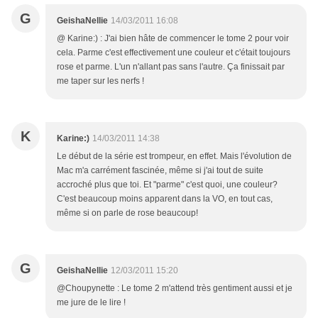
G
GeishaNellie
14/03/2011 16:08
@ Karine:) : J'ai bien hâte de commencer le tome 2 pour voir
cela. Parme c'est effectivement une couleur et c'était toujours
rose et parme. L'un n'allant pas sans l'autre. Ça finissait par
me taper sur les nerfs !
K
Karine:)
14/03/2011 14:38
Le début de la série est trompeur, en effet. Mais l'évolution de
Mac m'a carrément fascinée, même si j'ai tout de suite
accroché plus que toi. Et "parme" c'est quoi, une couleur?
C'est beaucoup moins apparent dans la VO, en tout cas,
même si on parle de rose beaucoup!
G
GeishaNellie
12/03/2011 15:20
@Choupynette : Le tome 2 m'attend très gentiment aussi et je
me jure de le lire !