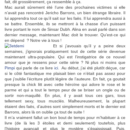
fait, dit grossièrement, ça ressemble à ça.
Mac aurait sûrement été l’une des prochaines victimes si elle
n’avait pas rencontré Jericho Barrons, un bien étrange libraire. Il
lui apprendra tout ce qu’il sait sur les faës. Il lui apprendra aussi à
se battre. Ensemble, ils se mettront à la chasse d’un puissant
livre portant le nom de Sinsar Dubh. Alina en avait parlé dans son
dernier message, maintenant Mac doit le trouver. Qu’est-ce qui
en dépend ? Notre vie à tous !
Et si j’avouais qu’il y a peine deux
semaines, j’ignorais pratiquement tout de cette série devenue
maintenant ultra-populaire. Qui est l’instigatrice de ce nouvel
amour que je ressens pour cette série ? Ni plus ni moins que
Pimpi
qui parle de ce livre
ici
. Au début, j’ai été plutôt déçue, car
si le côté fantastique me plaisait bien ce n’était pas assez pour
que j’oublie l’écriture plutôt légère de l’auteure. En fait, ça goutait
presque la chick litt avec cette héroïne qui adore le rose et le
parme et qui a tout le temps peur de se briser un ongle ou de
sortir non-maquillé. En plus, il y avait tous ces gars, tous
tellement sexy, tous musclés. Malheureusement, la plupart
étaient des faës, d’autres sont simplement morts et le dernier est
Barrons, alors là on oublie ça tout de suite !
Il m’a vraiment fallut un bon bout de temps pour m’habituer à ce
livre (de là les 3 étoiles et demi seulement) toutefois, plus
l’histoire avançait et plus le mystère s’épaississait. Puis,