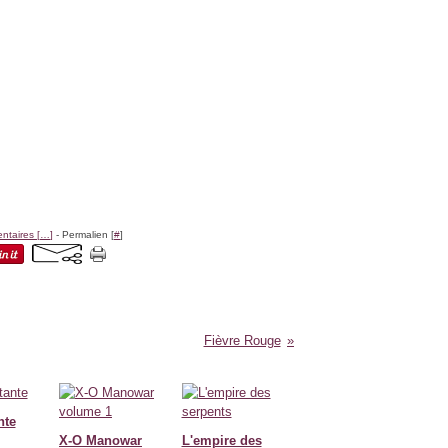
taires [
…
]
- Permalien [
#
]
Fièvre Rouge
nte
X-O Manowar
L'empire des