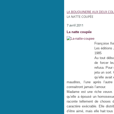
LA BOUQUINERIE AUX DEUX CO
LA NATTE COUPÉE
7 avril 2011
La natte coupée
Françoise Xe
Les éditions 
1985
Au tout début
de forcer le
refusa. Pour 
jeta un sort. 
qu’elle avait
maudites, l’une après l’autre
connaitront jamais l’amour.
Madame est une riche veuve. O
qu’elle a épousé un homosexuel
raconte tellement de choses 
caractère exécrable. Elle distr
d’être aimé, mais elle hait tous