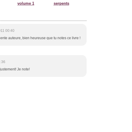
volume 1
serpents
011 00:40
nte auteure, bien heureuse que tu notes ce livre !
8:36
e justement! Je note!