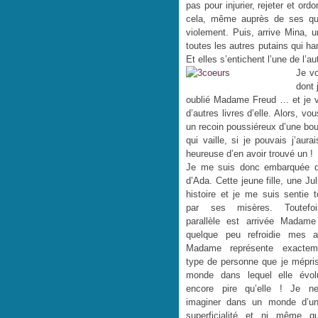
pas pour injurier, rejeter et or
cela, même auprès de ses quelq
violement. Puis, arrive Mina, 
toutes les autres putains qui ha
Et elles s’entichent l’une de l’au
Je v
dont 
oublié Madame Freud … et je vo
d’autres livres d’elle. Alors, v
un recoin poussiéreux d’une bouqu
qui vaille, si je pouvais j’aur
heureuse d’en avoir trouvé un !
Je me suis donc embarquée dan
d’Ada. Cette jeune fille, une Jul
histoire et je me suis sentie 
par ses misères. Toutefo
parallèle est arrivée Madam
quelque peu refroidie mes a
Madame représente exactem
type de personne que je mépris
monde dans lequel elle évol
encore pire qu’elle ! Je n
imaginer dans un monde d’un
superficialité et ni même q