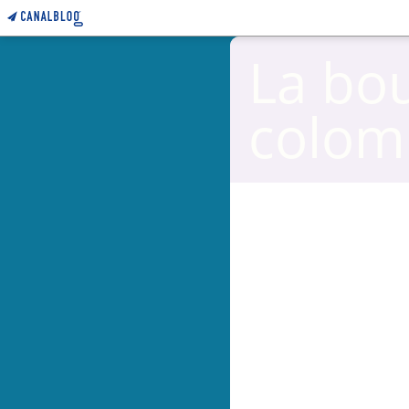
La bo
colom