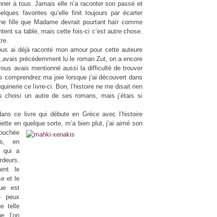
donner à tous. Jamais elle n’a raconter son passé et
ues favorites qu’elle finit toujours par écarter
une fille que Madame devrait pourtant haïr comme
ntent sa table, mais cette fois-ci c’est autre chose.
tre.
ous ai déjà raconté mon amour pour cette auteure
j,avais précédemment lu le roman Zut, on a encore
us avais mentionné aussi la difficulté de trouver
ous comprendrez ma joie lorsque j’ai découvert dans
inerie ce livre-ci. Bon, l’histoire ne me disait rien
ais choisi un autre de ses romans, mais j’étais si
s ce livre qui débute en Grèce avec l’histoire
iette en quelque sorte, m’a bien plut, j’ai aimé
son
touchée
is, en
e qui a
rdeurs.
ent le
e et le
ue est
e peux
e telle
ue l’on