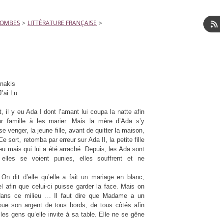
LOMBES
>
LITTÉRATURE FRANÇAISE
>
nakis
J’ai Lu
, il y eu Ada I dont l’amant lui coupa la natte afin
ur famille à les marier. Mais la mère d’Ada s’y
se venger, la jeune fille, avant de quitter la maison,
Ce sort, retomba par erreur sur Ada II, la petite fille
 eu mais qui lui a été arraché. Depuis, les Ada sont
 elles se voient punies, elles souffrent et ne
n dit d’elle qu’elle a fait un mariage en blanc,
 afin que celui-ci puisse garder la face. Mais on
dans ce milieu … Il faut dire que Madame a un
ibue son argent de tous bords, de tous côtés afin
 les gens qu’elle invite à sa table. Elle ne se gêne