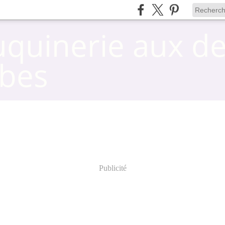
uquinerie aux d
bes
Publicité