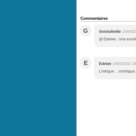
Commentaires
G
GeishaNellie
15/04/2
@ Edelwe : Une excelle
E
Edelwe
14/04/2011 1
L'intrigue ... m'intrigu