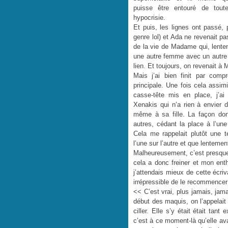
puisse être entouré de tout
hypocrisie.
Et puis, les lignes ont passé,
genre lol) et Ada ne revenait pa
de la vie de Madame qui, lentem
une autre femme avec un autre
lien. Et toujours, on revenait à
Mais j’ai bien finit par compre
principale. Une fois cela assim
casse-tête mis en place, j’ai
Xenakis qui n’a rien à envier
même à sa fille. La façon don
autres, cédant la place à l’une 
Cela me rappelait plutôt une
l’une sur l’autre et que lentemen
Malheureusement, c’est presque u
cela a donc freiner et mon en
j’attendais mieux de cette écriv
irrépressible de le recommencer
<< C’est vrai, plus jamais, jama
début des maquis, on l’appelait 
ciller. Elle s’y était était tan
c’est à ce moment-là qu’elle av