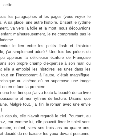
e cette
 puis les paragraphes et les pages (vous voyez le
s. À sa place, une autre histoire. Brisant le rythme
ent, va vers la folie et la mort, nous découvrions
 enfant malheureusement, je ne comprenais pas le
 Madame.
ndre le lien entre les petits flash et l’histoire
ilé, j’ai simplement adoré ! Une fois les pièces du
 pu apprécié la délicieuse écriture de Françoise
 dans son propre champ d’expertise à son mari ou
t elle a emboité les histoires les unes dans les
tout en l’incorporant à l’autre, c’était magnifique.
 technique au cinéma où on superpose une image
t on en efface la première.
ne fois fini que j’ai vu toute la beauté de ce livre
thousiasme et mon rythme de lecture. Disons, que
aine. Malgré tout, j’ai fini le roman avec une envie
 !
is depuis, elle n’avait regardé le ciel. Pourtant, au
<>, car comme lui, elle pouvait fixer le soleil sans
t exercée, enfant, vers ses trois ans ou quatre ans,
ait décidé de ne baisser les yeux devant personne,