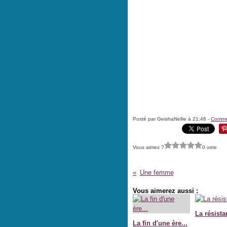
Posté par GeishaNellie à 21:46 -
Commen
Vous aimez ?
0 vote
Une femme
Vous aimerez aussi :
La résista
La fin d'une ère...