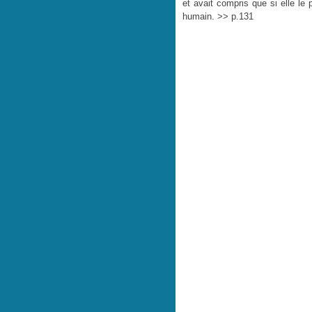
et avait compris que si elle le p
humain. >> p.131