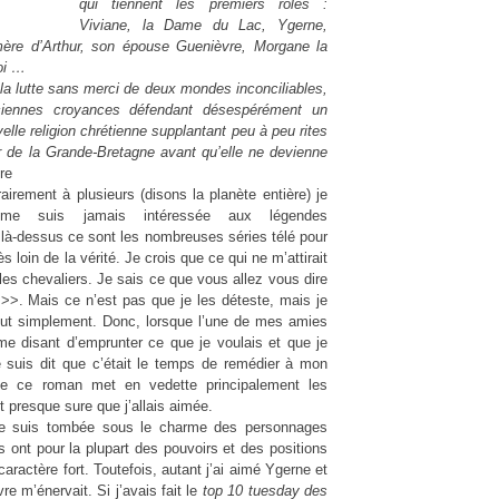
qui tiennent les premiers rôles :
Viviane, la Dame du Lac, Ygerne,
ère d’Arthur, son épouse Guenièvre, Morgane la
oi …
la lutte sans merci de deux mondes inconciliables,
ciennes croyances défendant désespérément un
velle religion chrétienne supplantant peu à peu rites
 de la Grande-Bretagne avant qu’elle ne devienne
re
airement à plusieurs (disons la planète entière) je
me suis jamais intéressée aux légendes
u là-dessus ce sont les nombreuses séries télé pour
s loin de la vérité. Je crois que ce qui ne m’attirait
les chevaliers. Je sais ce que vous allez vous dire
! >>. Mais ce n’est pas que je les déteste, mais je
out simplement. Donc, lorsque l’une de mes amies
me disant d’emprunter ce que je voulais et que je
e suis dit que c’était le temps de remédier à mon
que ce roman met en vedette principalement les
 presque sure que j’allais aimée.
e je suis tombée sous le charme des personnages
es ont pour la plupart des pouvoirs et des positions
caractère fort. Toutefois, autant j’ai aimé Ygerne et
e m’énervait. Si j’avais fait le
top 10 tuesday des