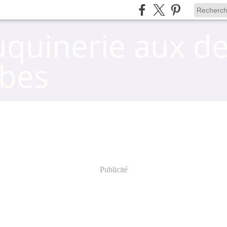
uquinerie aux d
bes
Publicité