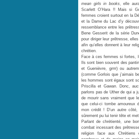
mean girls in books
, elle au
Scarlett O’Hara !! Mais si Gu
femmes croient surtout en la Dée
et la Dame du Lac d’y découvri
ressemblance entre les prêtress
Bene Gesserit de la série Dun
pour diriger leur prêtresse, ell
afin qu’elles donnent à leur re
chrétien.
Face à ces femmes si fortes, le
Ils sont bien souvent des pant
et Guenièvre, grrrr) ou autre
(comme Gorlois que j’aimais b
les hommes sont égaux sont so
Priscilla et Gawan. Donc, au
parlons pas de Uther de qui a j
de mourir sans vraiment que le 
que celui-ci tombe amoureux d
mon crédit ! D’un autre côté, 
sûrement pu lui tenir tête et mett
Parlant de chrétienté, une bonn
combat incessant des prêtresses
religion face aux Chrétiens