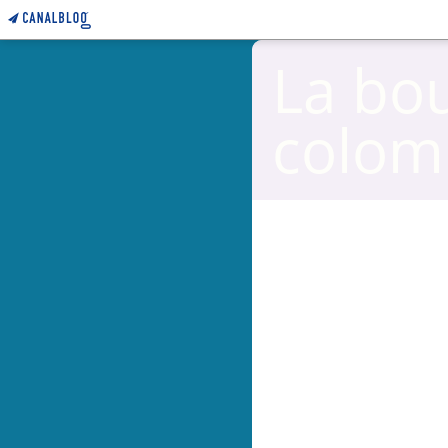
La bo
colom