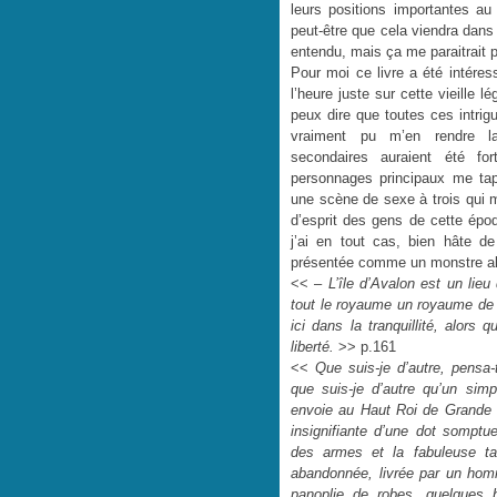
leurs positions importantes a
peut-être que cela viendra dans
entendu, mais ça me paraitrait 
Pour moi ce livre a été intéres
l’heure juste sur cette vieille 
peux dire que toutes ces intrig
vraiment pu m’en rendre la 
secondaires auraient été for
personnages principaux me tap
une scène de sexe à trois qui m
d’esprit des gens de cette époq
j’ai en tout cas, bien hâte d
présentée comme un monstre alor
<< –
L’île d’Avalon est un lieu
tout le royaume un royaume de 
ici dans la tranquillité, alor
liberté.
>> p.161
<<
Que suis-je d’autre, pensa-
que suis-je d’autre qu’un sim
envoie au Haut Roi de Grande B
insignifiante d’une dot sompt
des armes et la fabuleuse ta
abandonnée, livrée par un ho
panoplie de robes, quelques b