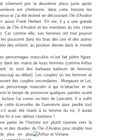
rait sûrement pris la deuxième place juste après
enièvre est chrétienne, dans cette histoire les
sse et j’ai été étonné en découvrant l’île d’Avalon
r aussi Frank Herbert. Eh oui, il y a une grande
es de l’île d’Avalon et les membres du très chère
e. Car comme elle, ses femmes ont tout pouvoir
es les poussent dans les bras des uns et des autres
ligion des enfants au position élevée dans le monde
s personnages masculins m’ont fait piètre figure.
ins dans les mains de leurs femmes (comme Arthur
ment, ils sont des barbares batteurs de femmes
eaucoup au début). Les couples où les femmes et
uvent des couples secondaires : Morgause et Lot,
cun personnage masculin à qui m’attacher et ne
uste le temps de prononcer quelques paroles avant
lecteur l’ai connu ou bien de Lancelot. Il a suffit
e cette écervelée de Guenièvre pour perdre tout
s’il avait été marié à la femme du roi, il aurait
re fin à ses délires chrétiens !
e partie de l’histoire est plutôt tournée vers le
 et des druides de l’île d’Avalon pour rétablir
leur
 de plus en plus