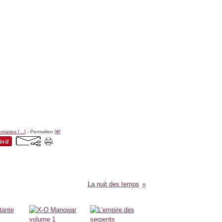
taires [
…
]
- Permalien [
#
]
La nuit des temps