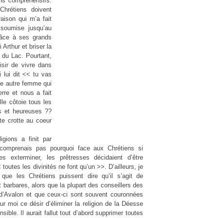
s compréhensifs.
Chrétiens doivent
raison qui m’a fait
 soumise jusqu’au
grâce à ses grands
Arthur et briser la
 du Lac. Pourtant,
ir de vivre dans
i lui dit << tu vas
une autre femme qui
erre et nous a fait
lle côtoie tous les
s et heureuses ??
te crotte au coeur
gions a finit par
comprenais pas pourquoi face aux Chrétiens si
s exterminer, les prêtresses décidaient d’être
toutes les divinités ne font qu’un >>. D’ailleurs, je
ue les Chrétiens puissent dire qu’il s’agit de
t barbares, alors que la plupart des conseillers des
 d’Avalon et que ceux-ci sont souvent couronnées
r moi ce désir d’éliminer la religion de la Déesse
ible. Il aurait fallut tout d’abord supprimer toutes