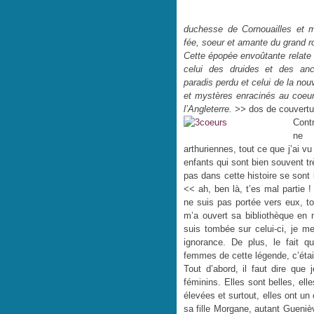
duchesse de Cornouailles et m
fée, soeur et amante du grand r
Cette épopée envoûtante relate 
celui des druides et des an
paradis perdu et celui de la nou
et mystères enracinés au coeur
l’Angleterre. >>
dos de couvertu
Contr
ne 
arthuriennes, tout ce que j’ai v
enfants qui sont bien souvent trè
pas dans cette histoire se sont 
<< ah, ben là, t’es mal partie 
ne suis pas portée vers eux, t
m’a ouvert sa bibliothèque en 
suis tombée sur celui-ci, je m
ignorance. De plus, le fait 
femmes de cette légende, c’était
Tout d’abord, il faut dire qu
féminins. Elles sont belles, ell
élevées et surtout, elles ont un 
sa fille Morgane, autant Guenièvr