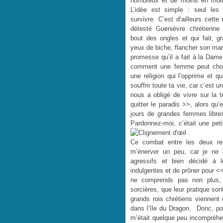
nombreux et de moins en moin
L’idée est simple : seul les 
survivre. C’est d’ailleurs cette 
détesté Guenièvre chrétienne
bout des ongles et qui fait, 
yeux de biche, flancher son mari 
promesse qu’il a fait à la Dame
comment une femme peut chois
une religion qui l’opprime et qu
souffrir toute ta vie, car c’est 
nous a obligé de vivre sur la t
quitter le paradis >>, alors qu’e
jours de grandes femmes libre
Pardonnez-moi, c’était une peti
.
Ce combat entre les deux reli
m’énerver un peu, car je ne 
agressifs et bien décidé à le
indulgentes et de prôner pour << 
ne comprends pas non plus, q
sorcières, que leur pratique son
grands rois chrétiens viennent
dans l’île du Dragon. Donc, pou
m’était quelque peu incompréhens