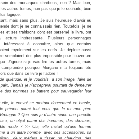
u sein des monarques chrétiens, non ? Mais bon,
 les autres tomes, non pas que je le souhaite, bien
plus logique.
sant, mais sans plus. Je suis heureuse d’avoir eu
légende dont je ne connaissais rien. Toutefois, je ne
ues et ses trahisons dont est parsemé le livre, ont
lecture intéressante. Plusieurs personnages
t intéressant à connaître, alors que certains
aient royalement sur les nerfs. Je déplore aussi
e semblaient des plus impossible pour l’ouverture
ue. J’ignore si je vais lire les autres tomes, mais
e comprendre pourquoi Morgane m’a toujours été
s que dans ce livre je l’adore !
 de quiétude, et je voudrais, à son image, faire de
paix. Jamais je n’accepterai pourtant de demeurer
s que des hommes se battent pour sauvegarder leur
t-elle, le convoi se mettant doucement en branle,
ple présent parmi tout ceux que le roi mon père
retagne ? Que suis-je d’autre sinon une parcelle
ueuse, un objet parmi des hommes, des chevaux,
ble ronde ? >> Oui, elle n’était qu’une femme
mme à un autre homme, avec ses accessoires, sa
ijoux, deux métiers à tisser, un chaudron, des