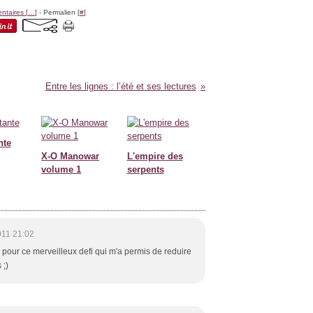
taires [
…
]
- Permalien [
#
]
Entre les lignes : l’été et ses lectures
nte
X-O Manowar
L'empire des
volume 1
serpents
011 21:02
 pour ce merveilleux defi qui m'a permis de reduire
 ;)