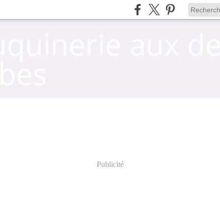
uquinerie aux d
bes
Publicité