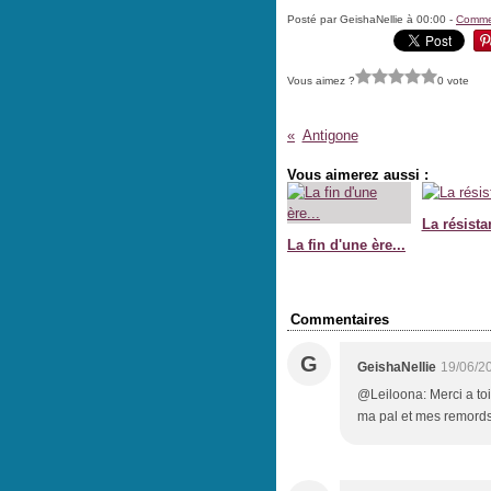
Posté par GeishaNellie à 00:00 -
Commen
Vous aimez ?
0 vote
Antigone
Vous aimerez aussi :
La résista
La fin d'une ère...
Commentaires
G
GeishaNellie
19/06/2
@Leiloona: Merci a toi
ma pal et mes remords