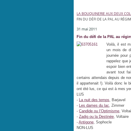
LA BOUQUINERIE AUX DEUX CO
FIN DU DÉFI DE LA PAL AU RÉGI
31 mai 2011
Fin du défi de la PAL au régi
Voilà, il est
un mois de déf
journée pour p
rappelez que j
espoir bien en
avant tout f
certains attendais depuis de no
il appartenait !). Voilà donc le
ont été lus, ce qui est à mes ye
LUS
-
La nuit des temps
, Barjavel
-
Les dames du lac
, Zimmer
-
Candide ou l’Optimisme
, Volta
-
Zadig ou la Destinée
, Voltaire
-
Antigone
, Sophocle
NON-LUS