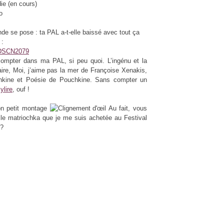
ie (en cours)
o
de se pose : ta PAL a-t-elle baissé avec tout ça
 :
compter dans ma PAL, si peu quoi. L’ingénu et la
ire, Moi, j’aime pas la mer de Françoise Xenakis,
kine et Poésie de Pouchkine. Sans compter un
ylire
, ouf !
on petit montage
Au fait, vous
le matriochka que je me suis achetée au Festival
 ?