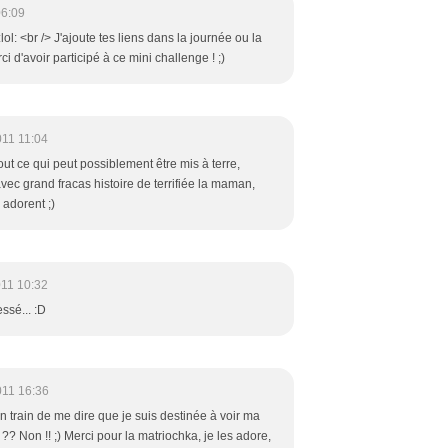
06:09
:lol: <br /> J'ajoute tes liens dans la journée ou la
ci d'avoir participé à ce mini challenge ! ;)
011 11:04
ut ce qui peut possiblement être mis à terre,
avec grand fracas histoire de terrifiée la maman,
 adorent ;)
011 10:32
essé... :D
011 16:36
 train de me dire que je suis destinée à voir ma
?? Non !! ;) Merci pour la matriochka, je les adore,