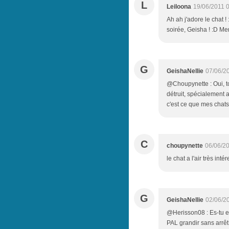
L
Leiloona
19/06/2011 
Ah ah j'adore le chat ! 
soirée, Geisha ! :D Mer
G
GeishaNellie
07/06/2
@Choupynette : Oui, to
détruit, spécialement 
c'est ce que mes chats
C
choupynette
06/06/2
le chat a l'air très intér
G
GeishaNellie
02/06/2
@Herisson08 : Es-tu en
PAL grandir sans arrêt 