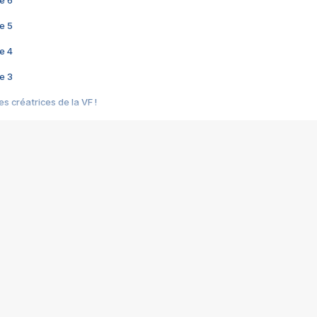
e 6
e 5
e 4
e 3
s créatrices de la VF !
e 2
e 1
e Mektoub My Love arrive enfin ! Rencontre avec Shaïn Boumedine et Sal
i : après Toni en famille
elle réalise le bouleversant Dites lui que je l'aime
ais ! Rencontre autour de Vie privée de Rebecca Zlotowski
 de Marguerite, Grave... Rencontre avec Ella Rumpf
 Les Rêveurs, un film intime sur la santé mentale