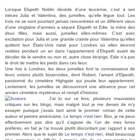
Lorsque Elspeth Noblin décède d’une leucémie, c’est à ses
nièces Julia et Valentina, des jumelles, qu’elle lègue tout. Les
trois ne se sont pourtant jamais rencontrées et un différent vieux
d’une vingtaine d’années a séparé Elspeth et Edie, la mère des
deux filles, mais aussi, jumelles elles-mêmes. C’est avec
excitation pour Julia et une grande crainte pour Valentina qu’elles
quittent leur États-Unis natal pour Londres où elles devront
restées pendant un an dans l’appartement d’Elspeth avant de
décider de le vendre ou non et, autre close étrange, Edie n’a pas
le droit de mettre les pieds dans ces lieux.
Une fois à Londres, les deux jumelles font la connaissance de
leurs voisins plutôt bizarroïdes, dont Robert, l’amant d’Elpesth,
passionné du cimetière Highgate qui jouxte leur appartement.
Lentement, les jumelles se découvriront une attirance pour cet
ancien cimetière mystérieux et rempli d’histoire.
J’ai lu sur ce livre, plusieurs mauvaises
critiques sur les blogs, mais malgré tout je me devais de m’y
essayer puisque j’avais tant aimé le premier roman de cette
auteur et peintre américaine,
Le temps n’est rien
. Bon, je ne peux
effectivement pas dire qu’il s’agisse de l’un de mes livres
préférés, en fait je l’ai trouvé plutôt discordant par rapport à son
premier. Alors que le sujet de
Le temps n’est rien
, était beaucoup