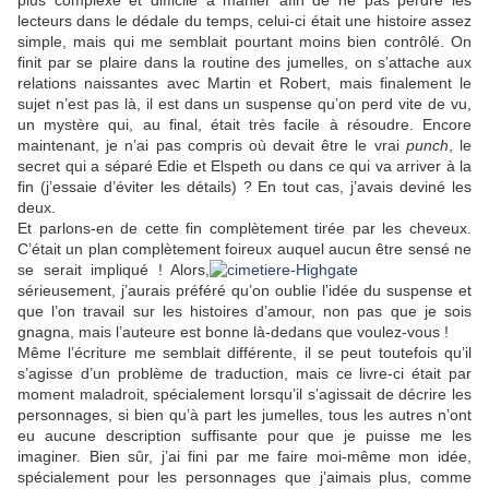
plus complexe et difficile à manier afin de ne pas perdre les
lecteurs dans le dédale du temps, celui-ci était une histoire assez
simple, mais qui me semblait pourtant moins bien contrôlé. On
finit par se plaire dans la routine des jumelles, on s’attache aux
relations naissantes avec Martin et Robert, mais finalement le
sujet n’est pas là, il est dans un suspense qu’on perd vite de vu,
un mystère qui, au final, était très facile à résoudre. Encore
maintenant, je n’ai pas compris où devait être le vrai
punch
, le
secret qui a séparé Edie et Elspeth ou dans ce qui va arriver à la
fin (j’essaie d’éviter les détails) ? En tout cas, j’avais deviné les
deux.
Et parlons-en de cette fin complètement tirée par les cheveux.
C’était un plan complètement foireux auquel aucun être sensé ne
se serait
impliqué ! Alors,
sérieusement, j’aurais préféré qu’on oublie l’idée du suspense et
que l’on travail sur les histoires d’amour, non pas que je sois
gnagna, mais l’auteure est bonne là-dedans que voulez-vous !
Même l’écriture me semblait différente, il se peut toutefois qu’il
s’agisse d’un problème de traduction, mais ce livre-ci était par
moment maladroit, spécialement lorsqu’il s’agissait de décrire les
personnages, si bien qu’à part les jumelles, tous les autres n’ont
eu aucune description suffisante pour que je puisse me les
imaginer. Bien sûr, j’ai fini par me faire moi-même mon idée,
spécialement pour les personnages que j’aimais plus, comme