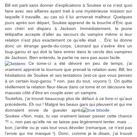
Bill est parti sans donner d’explications à Soukee si ce n’est quoi
faire avec ses affaires ayant trait à une mystérieuse mission sur
laquelle il travaille, au cas où il lui arriverait malheur. Quelques
jours après son départ, Soukee apprend de la bouche d’Éric que
son chéri est disparu à Jackson. Immédiatement, la jeune
télépathe accepte d’aller au secours du vampire même si leur
relation n’est plus exactement ce qu’elle était … Éric lui donne
donc un étrange garde-du-corps, Léonard qui s’avère être un
loup-garou et qui doit la faire entrer dans le cercle des vampires
de Jackson. Bien entendu, la partie ne sera pas aussi facile.
Ce tome-ci a été dévoré en peu de temps, j’ai
vraiment apprécié la tournure que prenait la relation avec Bill, les
hésitations de Soukee et ses tentations (est-ce que vous pensez
à un certain loup-garou ? non, pas du tout, voyons !). On quitte
réellement la relation fleur-bleue dans ce tome et on découvre les
mauvais côté d’être en couple avec un vampire.
Toutefois, j’ai trouvé beaucoup plus de défaut à ce livre-ci qu’aux
précédents. Eh oui ! Malgré les beaux gars qu
i pleuvent et qui me
donnaient envie de gueuler après
Soukee «Non, mais, tu vas vraiment laisser passer cette chance
?! », non pas qu’elle ne se laisse pas légèrement tenter, mais …
bon, j’arrête ou je vais tout vous dévoiler (remarque, ce n’est pas
l’envie qui me manque !). Donc, comme je le disais, j’ai trouvé