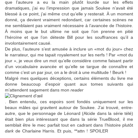
que l’auteure a eu la main plutôt lourde sur les effets
dramatiques, j’ai eu l’impression que jamais Soukee n’avait été
blessé à ce point, j’ai même crut qu’elle y resterait. À un moment
donné, ça devient vraiment redondant, car certaines scènes ne
me semblaient pas vraiment nécessaire à l’avancée de l’histoire.
À moins que le but ultime ne soit que l’on prenne en pitié
l’héroïne et que l’on déteste Bill pour les souffrances qu’il a
involontairement causé.
De plus, l’auteure s’est amusée à inclure un «mot du jour» chez
le narrateur, qui me tapait royalement sur les nerfs ! Par «mot du
jour », je veux dire un mot qu’elle considère comme faisant partir
d’un vocabulaire avancée et qu’elle se targue de connaître et
comme c’est un par jour, on a le droit à une multitude ! Beurk !
Malgré mes quelques déceptions, certains éléments du livre me
donne beaucoup d’espoir quant aux tomes suivants qui
m’attendent sagement dans mon
reader
. Bien entendu, ces espoirs sont fondés uniquement sur les
beaux mâles qui gravitent autour de Soukee. J’ai trouvé, entre-
autre, que le personnage de Léonard (Alcide dans la série télé)
était bien plus intéressant que dans la série TrueBlood, il me
semblait être le mec parfait tout en cadrant dans l’histoire plutôt
dark
de Charlaine Harris. Et puis, **attn ! SPOILER
avec ce qui
s’est passé avec Bill, j’ai l’espoir que Soukee laisse des chances