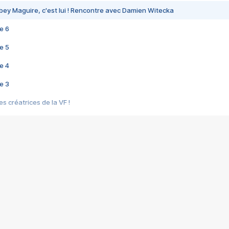
bey Maguire, c'est lui ! Rencontre avec Damien Witecka
e 6
e 5
e 4
e 3
s créatrices de la VF !
e 2
e 1
e Mektoub My Love arrive enfin ! Rencontre avec Shaïn Boumedine et Sal
i : après Toni en famille
elle réalise le bouleversant Dites lui que je l'aime
ais ! Rencontre autour de Vie privée de Rebecca Zlotowski