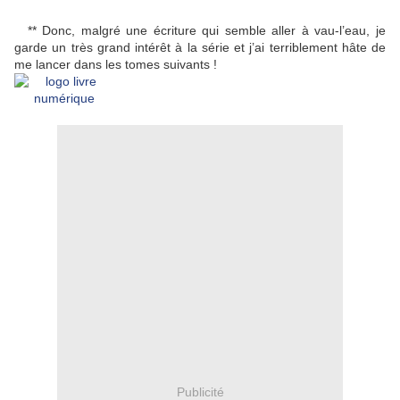
à d’autres mecs sooo interesting dont, peut-être Éic, qui sait, hein
?
** Donc, malgré une écriture qui semble aller à vau-l’eau, je
garde un très grand intérêt à la série et j’ai terriblement hâte de
me lancer dans les tomes suivants !
Publicité