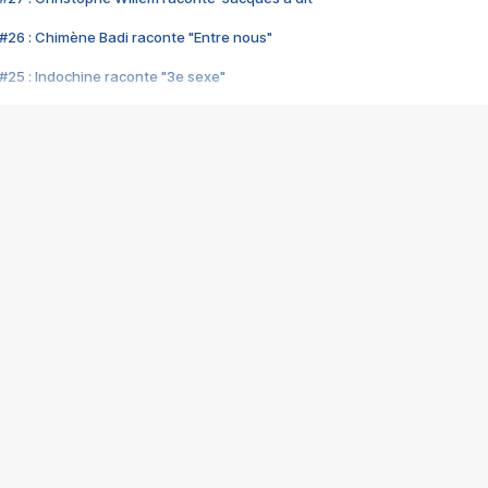
#26 : Chimène Badi raconte "Entre nous"
#25 : Indochine raconte "3e sexe"
#24 : Zaho raconte "C'est chelou"
#23 : Patrick Bruel raconte "Au café des délices"
#22 : Kyo raconte "Le chemin"
#21 : Nolwenn Leroy raconte "Cassé"
#20 : Patrick Hernandez raconte "Born to be alive"
#19 : Lorie raconte "Près de moi"
#18 : Michael Jones raconte "A nos actes manqués" (avec Jean-Jacque
#17 : Khaled raconte "Aïcha"
#16 : Corneille raconte "Parce qu'on vient de loin"
#15 : Indochine raconte "L'aventurier"