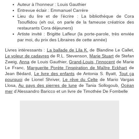
Auteur à l’honneur : Louis Gauthier
Entrevue éclair : Emmanuel Carrère
Lieu du lire et de l’écrire : La bibliothèque de Cora
Tsouflidou (eh oui, on parle de la fameuse créatrice des
restaurants Cora déjeuners)
Artiste invité : Brigitte Lafleur (la porte-parole, très enviée
par moi, du prix des Libraires de cette année)
Livres intéressants :
La ballade de Lila K.
de Blandine Le Callet,
Le voleur de cadavres
de R.L. Stevenson,
Marie Stuart
de Stefan
Zweig,
Anna
de Louis Gauthier,
Grand-Louis, l’innocent
de Marie
Le Franc,
Marguerite Porète l’inspiration de Maître Eckhart
de
Jean Bédard,
Le livre des enfants
de Antonia S. Byatt,
Tout ça
pourquoi
de Lionel Shriver,
Le rêve du Celte
de Mario Vargas
Llosa,
Au pays des pierres de lune
de Tania Sollogoub,
Océan
mer
d’Alessandro Baricco et un livre de Timothée De Fombelle