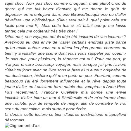
sujet choc. Non pas choc comme choquant, mais plutôt choc du
genre qui me fait baver d’envier, qui me donne le goût de
dépenser en m’enfuyant dans une librairie/bouquinerie ou d’aller
dévaliser une bibliothèque (Dieu seul sait à quel point cela est
facile pour moi !!). Mais cette fois-ci, s’il fallait que je me laisse
tenter, cela me coûterait très très cher !
Dîtes-moi, vos voyages ont-ils déjà été inspirés de vos lectures ?
Avez-vous eu des envie de visiter certains endroits juste parce
qu’un malin auteur vous en a décrit les plus grands charmes ou
bien, y a installer une scène dont vous vous rappeler par coeur ?
Je sais que pour plusieurs, la réponse est oui. Pour ma part, je
n’ai pas encore beaucoup voyager, mais lorsque j’ai pris l’avion,
c’était toujours avec un livre sous le bras d’un auteur originaire de
ma destination, histoire qu’il m’en parle un peu. Pourtant, comme
beaucoup j’ai été fortement influencée et je rêve depuis toute
jeune d’aller en Louisiane terre natale des vampires d’Anne Rice.
Plus récemment, Francine Ouellette m’a donné une envie
indicible d’aller faire un tour à Shefferville et de m’enfermer dans
une roulote, jour de tempête de neige, afin de connaître le vrai
sens du mot calme, mais surtout pour écrire.
Et depuis cette lecture-ci, bien d’autres destinations m’appellent
désormais