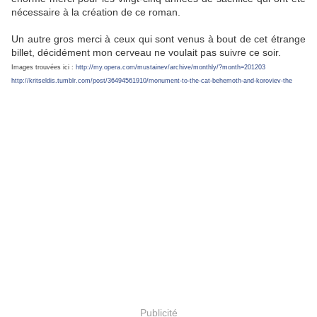
nécessaire à la création de ce roman.
Un autre gros merci à ceux qui sont venus à bout de cet étrange
billet, décidément mon cerveau ne voulait pas suivre ce soir.
Images trouvées ici :
http://my.opera.com/mustainev/archive/monthly/?month=201203
http://kritseldis.tumblr.com/post/36494561910/monument-to-the-cat-behemoth-and-koroviev-the
Publicité