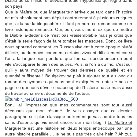
Diable de son histoire, dévoilant toute l’hypocrisie qui règne dans
son pays.
Que le Maître ou que Marguerite n’arrive que tard dans l’histoire
ne m’a absolument pas déplut contrairement à plusieurs critiques
que j’ai lu sur la blogosphère. Il faut prendre ce roman comme un
livre historique romancé. Oui, bon, vous me direz que de mettre
le Diable là-dedans ce n’est pas vraisemblable mais je crois que
c’était la seule façon de faire tomber les masques. Donc, ce livre
nous apprend comment les Russes vivaient à cette époque plutôt
difficile, ou du moins comment certains vivaient difficilement car si
l’on a la langue bien pendu et que l’on sait qui dénoncer on peut
vite s’accaparer le bien des autres. Puis, si l’on a du fric, c’est sûr
qu’il y aura moyen de trouver des denrées de qualité et en
quantité suffisante ! Boulgakov se plaît à ajouter tout au long du
roman des symboles qui nous sont expliqués en note de bas de
page ce qui nous dévoile beaucoup de l’histoire russe mais aussi
du travail acharné et documenté de l’auteur.
Bon, j’ai l’impression que mes commentaires sont tout aussi
décousus que mon résumé. Je vais essayer que ce dernier
paragraphe soit plus classique autrement je vais perdre tous les
sains d’esprits qui viennent encore sur mon blog ;)
Le Maître et
Marguerite
est une histoire en deux temps entrecoupé par une
autre histoire parallèle … je ne suis pas très claire hein ? Ah zut.