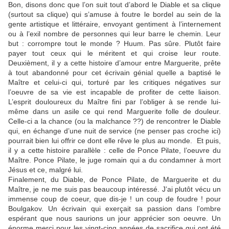
Bon, disons donc que l’on suit tout d’abord le Diable et sa clique
(surtout sa clique) qui s’amuse à foutre le bordel au sein de la
gente artistique et littéraire, envoyant gentiment à l’internement
ou à l’exil nombre de personnes qui leur barre le chemin. Leur
but : corrompre tout le monde ? Huum. Pas sûre. Plutôt faire
payer tout ceux qui le méritent et qui croise leur route.
Deuxièment, il y a cette histoire d’amour entre Marguerite, prête
à tout abandonné pour cet écrivain génial quelle a baptisé le
Maître et celui-ci qui, torturé par les critiques négatives sur
l’oeuvre de sa vie est incapable de profiter de cette liaison.
L’esprit douloureux du Maître fini par l’obliger à se rende lui-
même dans un asile ce qui rend Marguerite folle de douleur.
Celle-ci a la chance (ou la malchance ??) de rencontrer le Diable
qui, en échange d’une nuit de service (ne penser pas croche ici)
pourrait bien lui offrir ce dont elle rêve le plus au monde. Et puis,
il y a cette histoire parallèle : celle de Ponce Pilate, l’oeuvre du
Maître. Ponce Pilate, le juge romain qui a du condamner à mort
Jésus et ce, malgré lui.
Finalement, du Diable, de Ponce Pilate, de Marguerite et du
Maître, je ne me suis pas beaucoup intéressé. J’ai plutôt vécu un
immense coup de coeur, que dis-je ! un coup de foudre ! pour
Boulgakov. Un écrivain qui exerçait sa passion dans l’ombre
espérant que nous saurions un jour apprécier son oeuvre. Un
énorme merci pour les vingt-cinq années de sacrifice qui ont été