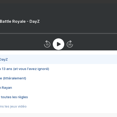
 Battle Royale - DayZ
 DayZ
 a 13 ans (et vous l'avez ignoré)
e (littéralement)
im Rayan
 toutes les règles
s les jeux vidéo
us choquant de Rockstar ? - Le scandale BULLY