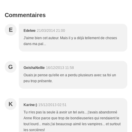
Commentaires
E
Edelwe
21/03/2014 21:00
J'aime bien cet auteur. Mais il y a déjà tellement de choses
dans ma pal...
G
GeishaNellie
16/12/2013 11:58
Ouais je pense qu'elle en a perdu plusieurs avec sa foi un
peu trop présente.
K
Karine:)
15/12/2013 02:51
Tu n'es pas la seule à avoir un tel avis... j'avais abandonné
Anne Rice parce que trop de bondieuseries qui rendaient le
tout lourd... mais j'ai beaucoup aimé les vampires... et surtout
les sorcières!