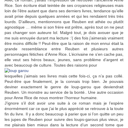
Avec ce roman, j’avais l’impression de retrouver l’ancienne Anne
Rice. Son écriture était teintée de ses croyances religieuses mais
loin de l’être autant que dans ses derniers livres, tendance qu’elle
avait prise depuis quelques années et qui les rendaient très très
lourds. D’ailleurs, mentionnons que Reuben est athée ou plutôt
agnostique … même si son frère est prêtre, après tout on ne peut
pas changer son auteure lol. Malgré tout, je dois avouer que je
me suis ennuyée durant ma lecture :’( des fois j’aimerais vraiment
être moins difficile !! Peut-être que la raison de mon ennui était la
grande ressemblance entre Reuben et plusieurs autres
personnages fétiches d’Anne Rice. L’écrivaine ne s’en cache pas,
elle veut ses héros beaux, jeunes, sans problème d’argent et
avec beaucoup de culture. Toutes des raisons pour
lesquelles j’aimais ses livres mais cette fois-ci, ça n’a pas collé.
Peut-être que finalement, je la connais trop bien. Je pouvais
deviner exactement le genre de loup-garou que deviendrait
Reuben. Un monstre au service de la bonté.. Une autre occasion
pour Anne Rice de nous montrer l’horreur humaine.
J’ignore s’il doit avoir une suite à ce roman mais je l’espère
énormément car ce que j’ai le plus apprécié se retrouve à la toute
fin du livre. Il y a donc beaucoup à parier que si l’on quitte un peu
les jupes de Reuben pour suivre des loups-garous plus vieux, je
me plairais bien mieux dans la lecture d’un second tome que