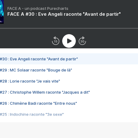
FACE A - un podcast Purecharts
FACE A #30 : Eve Angeli raconte "Avant de partir"
#30 : Eve Angeli raconte "Avant de partir"
#29 : MC Solaar raconte "Bouge de là"
28 : Lorie raconte "Je vais vite"
#27 : Christophe Willem raconte "Jacques a dit"
#26 : Chimène Badi raconte "Entre nous"
#25 : Indochine raconte "3e sexe"
#24 : Zaho raconte "C'est chelou"
#23 : Patrick Bruel raconte "Au café des délices"