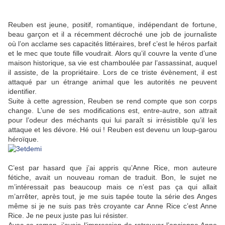
Reuben est jeune, positif, romantique, indépendant de fortune,
beau garçon et il a récemment décroché une job de journaliste
où l’on acclame ses capacités littéraires, bref c’est le héros parfait
et le mec que toute fille voudrait. Alors qu’il couvre la vente d’une
maison historique, sa vie est chamboulée par l’assassinat, auquel
il assiste, de la propriétaire. Lors de ce triste évènement, il est
attaqué par un étrange animal que les autorités ne peuvent
identifier.
Suite à cette agression, Reuben se rend compte que son corps
change. L’une de ses modifications est, entre-autre, son attrait
pour l’odeur des méchants qui lui paraît si irrésistible qu’il les
attaque et les dévore. Hé oui ! Reuben est devenu un loup-garou
héroïque.
C’est par hasard que j’ai appris qu’Anne Rice, mon auteure
fétiche, avait un nouveau roman de traduit. Bon, le sujet ne
m’intéressait pas beaucoup mais ce n’est pas ça qui allait
m’arrêter, après tout, je me suis tapée toute la série des Anges
même si je ne suis pas très croyante car Anne Rice c’est Anne
Rice. Je ne peux juste pas lui résister.