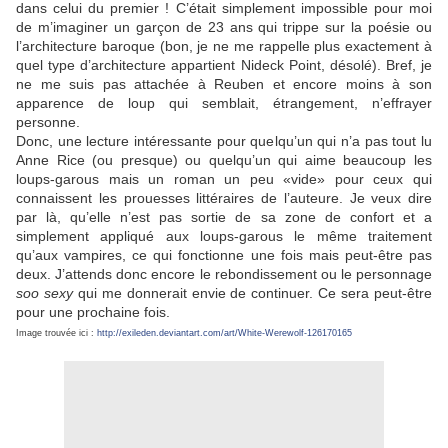
dans celui du premier ! C’était simplement impossible pour moi
de m’imaginer un garçon de 23 ans qui trippe sur la poésie ou
l’architecture baroque (bon, je ne me rappelle plus exactement à
quel type d’architecture appartient Nideck Point, désolé). Bref, je
ne me suis pas attachée à Reuben et encore moins à son
apparence de loup qui semblait, étrangement, n’effrayer
personne.
Donc, une lecture intéressante pour quelqu’un qui n’a pas tout lu
Anne Rice (ou presque) ou quelqu’un qui aime beaucoup les
loups-garous mais un roman un peu «vide» pour ceux qui
connaissent les prouesses littéraires de l’auteure. Je veux dire
par là, qu’elle n’est pas sortie de sa zone de confort et a
simplement appliqué aux loups-garous le même traitement
qu’aux vampires, ce qui fonctionne une fois mais peut-être pas
deux. J’attends donc encore le rebondissement ou le personnage
soo sexy
qui me donnerait envie de continuer. Ce sera peut-être
pour une prochaine fois.
Image trouvée ici :
http://exileden.deviantart.com/art/White-Werewolf-126170165