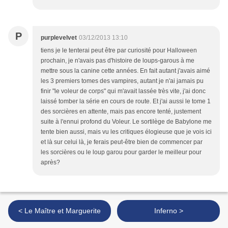
P
purplevelvet
03/12/2013 13:10
tiens je le tenterai peut être par curiosité pour Halloween
prochain, je n'avais pas d'histoire de loups-garous à me
mettre sous la canine cette années. En fait autant j'avais aimé
les 3 premiers tomes des vampires, autant je n'ai jamais pu
finir "le voleur de corps" qui m'avait lassée très vite, j'ai donc
laissé tomber la série en cours de route. Et j'ai aussi le tome 1
des sorcières en attente, mais pas encore tenté, justement
suite à l'ennui profond du Voleur. Le sortilège de Babylone me
tente bien aussi, mais vu les critiques élogieuse que je vois ici
et là sur celui là, je ferais peut-être bien de commencer par
les sorcières ou le loup garou pour garder le meilleur pour
après?
< Le Maître et Marguerite
Inferno >