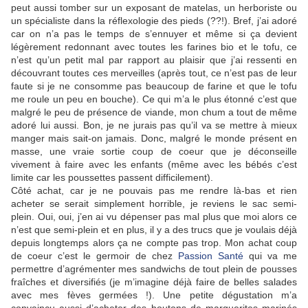
peut aussi tomber sur un exposant de matelas, un herboriste ou
un spécialiste dans la réflexologie des pieds (??!). Bref, j’ai adoré
car on n’a pas le temps de s’ennuyer et même si ça devient
légèrement redonnant avec toutes les farines bio et le tofu, ce
n’est qu’un petit mal par rapport au plaisir que j’ai ressenti en
découvrant toutes ces merveilles (après tout, ce n’est pas de leur
faute si je ne consomme pas beaucoup de farine et que le tofu
me roule un peu en bouche). Ce qui m’a le plus étonné c’est que
malgré le peu de présence de viande, mon chum a tout de même
adoré lui aussi. Bon, je ne jurais pas qu’il va se mettre à mieux
manger mais sait-on jamais. Donc, malgré le monde présent en
masse, une vraie sortie coup de coeur que je déconseille
vivement à faire avec les enfants (même avec les bébés c’est
limite car les poussettes passent difficilement).
Côté achat, car je ne pouvais pas me rendre là-bas et rien
acheter se serait simplement horrible, je reviens le sac semi-
plein. Oui, oui, j’en ai vu dépenser pas mal plus que moi alors ce
n’est que semi-plein et en plus, il y a des trucs que je voulais déjà
depuis longtemps alors ça ne compte pas trop. Mon achat coup
de coeur c’est le germoir de chez
Passion Santé
qui va me
permettre d’agrémenter mes sandwichs de tout plein de pousses
fraîches et diversifiés (je m’imagine déjà faire de belles salades
avec mes fèves germées !). Une petite dégustation m’a