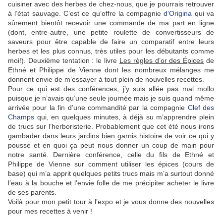
cuisiner avec des herbes de chez-nous, que je pourrais retrouver
à l’état sauvage. C’est ce qu’offre la compagnie
d’Origina
qui va
sûrement bientôt recevoir une commande de ma part en ligne
(dont, entre-autre, une petite roulette de convertisseurs de
saveurs pour être capable de faire un comparatif entre leurs
herbes et les plus connus, très utiles pour les débutants comme
moi!). Deuxième tentation : le livre
Les règles d’or des Épices
de
Ethné et Philippe de Vienne dont les nombreux mélanges me
donnent envie de m’essayer à tout plein de nouvelles recettes.
Pour ce qui est des conférences, j’y suis allée pas mal mollo
puisque je n’avais qu’une seule journée mais je suis quand même
arrivée pour la fin d’une commandité par la compagnie
Clef des
Champs
qui, en quelques minutes, à déjà su m’apprendre plein
de trucs sur l’herboristerie. Probablement que cet été nous irons
gambader dans leurs jardins bien garnis histoire de voir ce qui y
pousse et en quoi ça peut nous donner un coup de main pour
notre santé. Dernière conférence, celle du fils de Ethné et
Philippe de Vienne sur comment utiliser les épices (cours de
base) qui m’a apprit quelques petits trucs mais m’a surtout donné
l’eau à la bouche et l’envie folle de me précipiter acheter le livre
de ses parents.
Voilà pour mon petit tour à l’expo et je vous donne des nouvelles
pour mes recettes à venir !