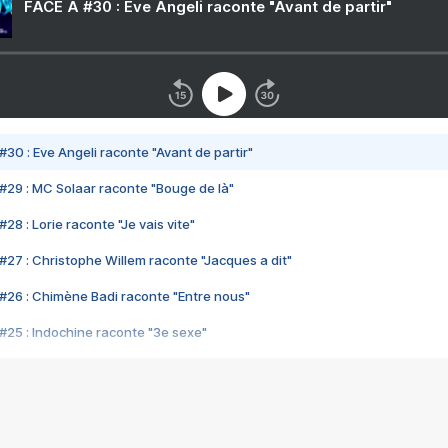
FACE A #30 : Eve Angeli raconte "Avant de partir"
#30 : Eve Angeli raconte "Avant de partir"
#29 : MC Solaar raconte "Bouge de là"
28 : Lorie raconte "Je vais vite"
#27 : Christophe Willem raconte "Jacques a dit"
#26 : Chimène Badi raconte "Entre nous"
#25 : Indochine raconte "3e sexe"
#24 : Zaho raconte "C'est chelou"
#23 : Patrick Bruel raconte "Au café des délices"
#22 : Kyo raconte "Le chemin"