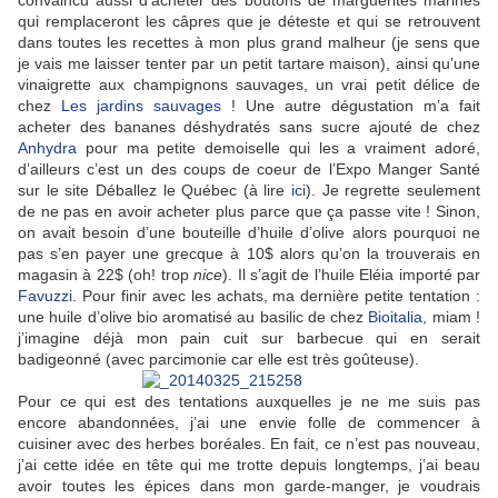
convaincu aussi d’acheter des boutons de marguerites marinés
qui remplaceront les câpres que je déteste et qui se retrouvent
dans toutes les recettes à mon plus grand malheur (je sens que
je vais me laisser tenter par un petit tartare maison), ainsi qu’une
vinaigrette aux champignons sauvages, un vrai petit délice de
chez
Les jardins sauvages
! Une autre dégustation m’a fait
acheter des bananes déshydratés sans sucre ajouté de chez
Anhydra
pour ma petite demoiselle qui les a vraiment adoré,
d’ailleurs c’est un des coups de coeur de l’Expo Manger Santé
sur le site Déballez le Québec (à lire
ici
). Je regrette seulement
de ne pas en avoir acheter plus parce que ça passe vite ! Sinon,
on avait besoin d’une bouteille d’huile d’olive alors pourquoi ne
pas s’en payer une grecque à 10$ alors qu’on la trouverais en
magasin à 22$ (oh! trop
nice
). Il s’agit de l’huile Eléia importé par
Favuzzi
. Pour finir avec les achats, ma dernière petite tentation :
une huile d’olive bio aromatisé au basilic de chez
Bioitalia
, miam !
j’imagine déjà mon pain cuit sur barbecue qui en serait
badigeonné (avec parcimonie car elle est très goûteuse).
Pour ce qui est des tentations auxquelles je ne me suis pas
encore abandonnées, j’ai une envie folle de commencer à
cuisiner avec des herbes boréales. En fait, ce n’est pas nouveau,
j’ai cette idée en tête qui me trotte depuis longtemps, j’ai beau
avoir toutes les épices dans mon garde-manger, je voudrais