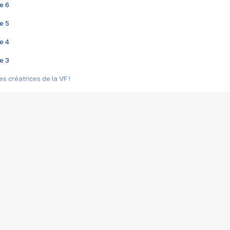
e 6
e 5
e 4
e 3
s créatrices de la VF !
e 2
e 1
e Mektoub My Love arrive enfin ! Rencontre avec Shaïn Boumedine et Sal
i : après Toni en famille
elle réalise le bouleversant Dites lui que je l'aime
ais ! Rencontre autour de Vie privée de Rebecca Zlotowski
 de Marguerite, Grave... Rencontre avec Ella Rumpf
 Les Rêveurs, un film intime sur la santé mentale