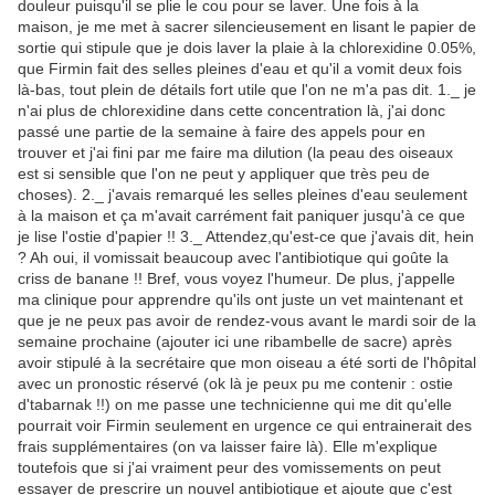
douleur puisqu'il se plie le cou pour se laver. Une fois à la
maison, je me met à sacrer silencieusement en lisant le papier de
sortie qui stipule que je dois laver la plaie à la chlorexidine 0.05%,
que Firmin fait des selles pleines d'eau et qu'il a vomit deux fois
là-bas, tout plein de détails fort utile que l'on ne m'a pas dit. 1._ je
n'ai plus de chlorexidine dans cette concentration là, j'ai donc
passé une partie de la semaine à faire des appels pour en
trouver et j'ai fini par me faire ma dilution (la peau des oiseaux
est si sensible que l'on ne peut y appliquer que très peu de
choses). 2._ j'avais remarqué les selles pleines d'eau seulement
à la maison et ça m'avait carrément fait paniquer jusqu'à ce que
je lise l'ostie d'papier !! 3._ Attendez,qu'est-ce que j'avais dit, hein
? Ah oui, il vomissait beaucoup avec l'antibiotique qui goûte la
criss de banane !! Bref, vous voyez l'humeur. De plus, j'appelle
ma clinique pour apprendre qu'ils ont juste un vet maintenant et
que je ne peux pas avoir de rendez-vous avant le mardi soir de la
semaine prochaine (ajouter ici une ribambelle de sacre) après
avoir stipulé à la secrétaire que mon oiseau a été sorti de l'hôpital
avec un pronostic réservé (ok là je peux pu me contenir : ostie
d'tabarnak !!) on me passe une technicienne qui me dit qu'elle
pourrait voir Firmin seulement en urgence ce qui entrainerait des
frais supplémentaires (on va laisser faire là). Elle m'explique
toutefois que si j'ai vraiment peur des vomissements on peut
essayer de prescrire un nouvel antibiotique et ajoute que c'est