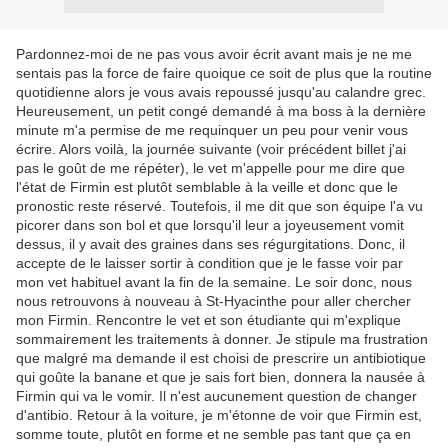
Pardonnez-moi de ne pas vous avoir écrit avant mais je ne me
sentais pas la force de faire quoique ce soit de plus que la routine
quotidienne alors je vous avais repoussé jusqu'au calandre grec.
Heureusement, un petit congé demandé à ma boss à la dernière
minute m'a permise de me requinquer un peu pour venir vous
écrire. Alors voilà, la journée suivante (voir précédent billet j'ai
pas le goût de me répéter), le vet m'appelle pour me dire que
l'état de Firmin est plutôt semblable à la veille et donc que le
pronostic reste réservé. Toutefois, il me dit que son équipe l'a vu
picorer dans son bol et que lorsqu'il leur a joyeusement vomit
dessus, il y avait des graines dans ses régurgitations. Donc, il
accepte de le laisser sortir à condition que je le fasse voir par
mon vet habituel avant la fin de la semaine. Le soir donc, nous
nous retrouvons à nouveau à St-Hyacinthe pour aller chercher
mon Firmin. Rencontre le vet et son étudiante qui m'explique
sommairement les traitements à donner. Je stipule ma frustration
que malgré ma demande il est choisi de prescrire un antibiotique
qui goûte la banane et que je sais fort bien, donnera la nausée à
Firmin qui va le vomir. Il n'est aucunement question de changer
d'antibio. Retour à la voiture, je m'étonne de voir que Firmin est,
somme toute, plutôt en forme et ne semble pas tant que ça en