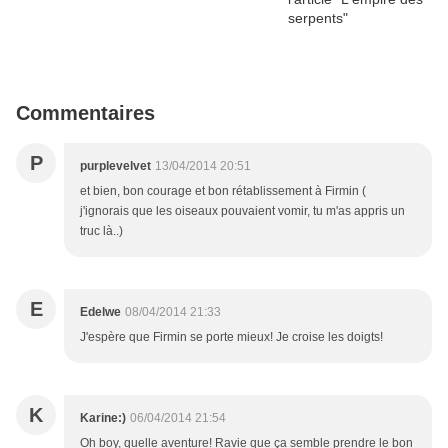
Commentaires
P
purplevelvet
13/04/2014 20:51
et bien, bon courage et bon rétablissement à Firmin (
j'ignorais que les oiseaux pouvaient vomir, tu m'as appris un
truc là..)
E
Edelwe
08/04/2014 21:33
J'espère que Firmin se porte mieux! Je croise les doigts!
K
Karine:)
06/04/2014 21:54
Oh boy, quelle aventure! Ravie que ça semble prendre le bon