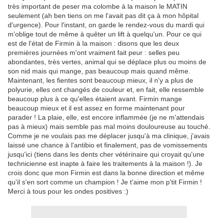
très important de peser ma colombe à la maison le MATIN
seulement (ah ben tiens on me l'avait pas dit ça à mon hôpital
d'urgence). Pour l'instant, on garde le rendez-vous du mardi qui
m'oblige tout de même à quêter un lift à quelqu'un. Pour ce qui
est de l'état de Firmin à la maison : disons que les deux
premières journées m'ont vraiment fait peur : selles peu
abondantes, très vertes, animal qui se déplace plus ou moins de
son nid mais qui mange, pas beaucoup mais quand même.
Maintenant, les fientes sont beaucoup mieux, il n'y a plus de
polyurie, elles ont changés de couleur et, en fait, elle ressemble
beaucoup plus à ce qu'elles étaient avant. Firmin mange
beaucoup mieux et il est assez en forme maintenant pour
parader ! La plaie, elle, est encore inflammée (je ne m'attendais
pas à mieux) mais semble pas mal moins douloureuse au touché.
Comme je ne voulais pas me déplacer jusqu'à ma clinique, j'avais
laissé une chance à l'antibio et finalement, pas de vomissements
jusqu'ici (tiens dans les dents cher vétérinaire qui croyait qu'une
technicienne est inapte à faire les traitements à la maison !). Je
crois donc que mon Firmin est dans la bonne direction et même
qu'il s'en sort comme un champion ! Je t'aime mon p'tit Firmin !
Merci à tous pour les ondes positives :)