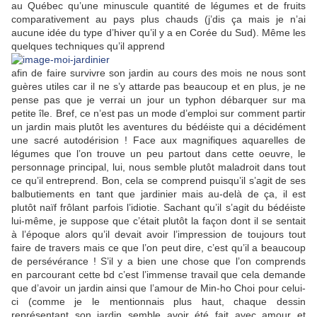
au Québec qu’une minuscule quantité de légumes et de fruits
comparativement au pays plus chauds (j’dis ça mais je n’ai
aucune idée du type d’hiver qu’il y a en Corée du Sud). Même les
quelques techniques qu’il apprend
afin de faire survivre son jardin au cours des mois ne nous sont
guères utiles car il ne s’y attarde pas beaucoup et en plus, je ne
pense pas que je verrai un jour un typhon débarquer sur ma
petite île. Bref, ce n’est pas un mode d’emploi sur comment partir
un jardin mais plutôt les aventures du bédéiste qui a décidément
une sacré autodérision ! Face aux magnifiques aquarelles de
légumes que l’on trouve un peu partout dans cette oeuvre, le
personnage principal, lui, nous semble plutôt maladroit dans tout
ce qu’il entreprend. Bon, cela se comprend puisqu’il s’agit de ses
balbutiements en tant que jardinier mais au-delà de ça, il est
plutôt naïf frôlant parfois l’idiotie. Sachant qu’il s’agit du bédéiste
lui-même, je suppose que c’était plutôt la façon dont il se sentait
à l’époque alors qu’il devait avoir l’impression de toujours tout
faire de travers mais ce que l’on peut dire, c’est qu’il a beaucoup
de persévérance ! S’il y a bien une chose que l’on comprends
en parcourant cette bd c’est l’immense travail que cela demande
que d’avoir un jardin ainsi que l’amour de Min-ho Choi pour celui-
ci (comme je le mentionnais plus haut, chaque dessin
représentant son jardin semble avoir été fait avec amour et