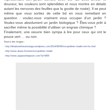
douceur, les couleurs sont splendides et nous montre en détails
autant les nervures des feuilles que la goutte de rosée). Il se peut
même que vous sortiez de cette bd en vous remettant en
question : voulez-vous vraiment vous occuper d’un jardin ?
Voulez-vous absolument un jardin biologique ? Êtes-vous prêt à
sacrifier même la possibilité d’utiliser un engrais chimique ?
Finalement, une oeuvre bien sympa à lire pour ceux qui ont le
pouce vert … ou non.
Source des images :
-
http://iletaitunefoisunmanga.wordpress.com/2014/06/09/moi-jardinier-citadin-min-ho-choi/
-
http://www.akata.fr/series/moi-jardinier-citadin
-
http://www.aaapoumbapoum.com/?p=5855