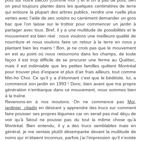
pots sur notre balcon (comme moi !) et si on a pas de pots, ben
on peut toujours planter dans les quelques centimètres de terre
qui entoure la plupart des arbres publics, rendre une ruelle plus
vertes avec l’aide de ses voisins ou carrément demander un gros
bac que l’on laisse sur le trottoir pour commencer un jardin à
partager avec tous. Bref, il y a une multitude de possibilités et le
mouvement est bien réel : nous voulons une meilleure qualité de
nourriture et nous voulons faire un retour à la terre en nous y
plantant bien les mains ! Bon, je ne crois pas que le mouvement
en est au point où nous retournons dans les champs, de toute
façon il est trop difficile de se procurer une ferme au Québec,
mais il est indéniable que les petites familles quittent Montréal
pour trouver plus d’espace et plus d’air frais ailleurs, tout comme
Min-ho Choi. Ce qu’il y a d’étonnant c’est que le bédéiste, lui, a
commencé son jardin en 1993 ! Donc, bien avant que ma propre
génération n’embarque dans ce mouvement, nous sommes bien
à la traîne.
Revenons-en à nos moutons. On ne commence pas
Moi,
jardinier citadin
en désirant y apprendre des trucs sur comment
faire pousser ses propres légumes car on serait pas mal déçu de
voir qu’à Séoul ne pousse pas du tout la même chose qu’à
Montréal. Bien
entendu, il y a des trucs semblables mais en
général, je me sentais plutôt désemparée devant la multitude de
noms qui m’étaient inconnus, parfois j’ai l’impression qu’il n’existe