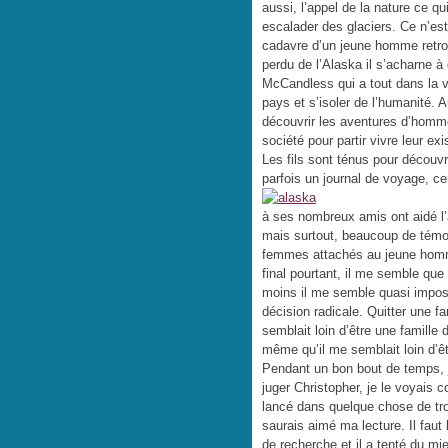
aussi, l’appel de la nature ce qui
escalader des glaciers. Ce n’est
cadavre d’un jeune homme retr
perdu de l’Alaska il s’acharne à 
McCandless qui a tout dans la v
pays et s’isoler de l’humanité. A
découvrir les aventures d’homme
société pour partir vivre leur ex
Les fils sont ténus pour découvri
parfois un journal de voyage, ce
à ses nombreux amis ont aidé l
mais surtout, beaucoup de témo
femmes attachés au jeune homme
final pourtant, il me semble que 
moins il me semble quasi imposs
décision radicale. Quitter une fa
semblait loin d’être une famille 
même qu’il me semblait loin d’êt
Pendant un bon bout de temps, j
juger Christopher, je le voyais 
lancé dans quelque chose de tr
saurais aimé ma lecture. Il faut 
de recherche et il a tenté du m