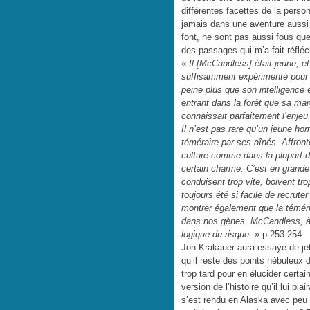
différentes facettes de la perso
jamais dans une aventure aussi f
font, ne sont pas aussi fous que
des passages qui m’a fait réfléch
«
Il [McCandless] était jeune, et 
suffisamment expérimenté pour 
peine plus que son intelligence e
entrant dans la forêt que sa m
connaissait parfaitement l’enjeu
Il n’est pas rare qu’un jeune 
téméraire par ses aînés. Affront
culture comme dans la plupart de
certain charme. C’est en grande 
conduisent trop vite, boivent tr
toujours été si facile de recrute
montrer également que la téméri
dans nos gènes. McCandless, à s
logique du risque. »
p.253-254
Jon Krakauer aura essayé de jete
qu’il reste des points nébuleux 
trop tard pour en élucider certai
version de l’histoire qu’il lui pl
s’est rendu en Alaska avec peu d