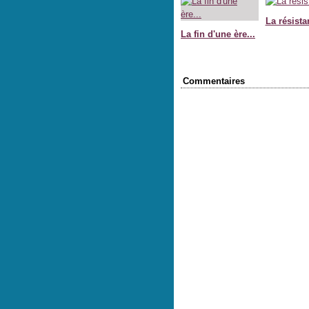
La résista
La fin d'une ère...
Commentaires