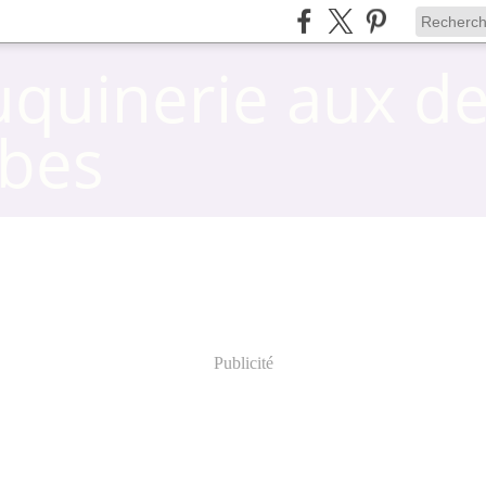
uquinerie aux d
bes
Publicité