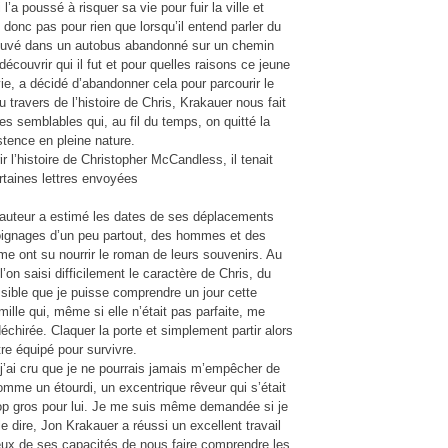
 l’a poussé à risquer sa vie pour fuir la ville et
 donc pas pour rien que lorsqu’il entend parler du
ouvé dans un autobus abandonné sur un chemin
découvrir qui il fut et pour quelles raisons ce jeune
ie, a décidé d’abandonner cela pour parcourir le
u travers de l’histoire de Chris, Krakauer nous fait
s semblables qui, au fil du temps, on quitté la
istence en pleine nature.
r l’histoire de Christopher McCandless, il tenait
rtaines lettres envoyées
’auteur a estimé les dates de ses déplacements
ignages d’un peu partout, des hommes et des
 ont su nourrir le roman de leurs souvenirs. Au
l’on saisi difficilement le caractère de Chris, du
ible que je puisse comprendre un jour cette
mille qui, même si elle n’était pas parfaite, me
déchirée. Claquer la porte et simplement partir alors
re équipé pour survivre.
’ai cru que je ne pourrais jamais m’empêcher de
comme un étourdi, un excentrique rêveur qui s’était
op gros pour lui. Je me suis même demandée si je
le dire, Jon Krakauer a réussi un excellent travail
ieux de ses capacités de nous faire comprendre les