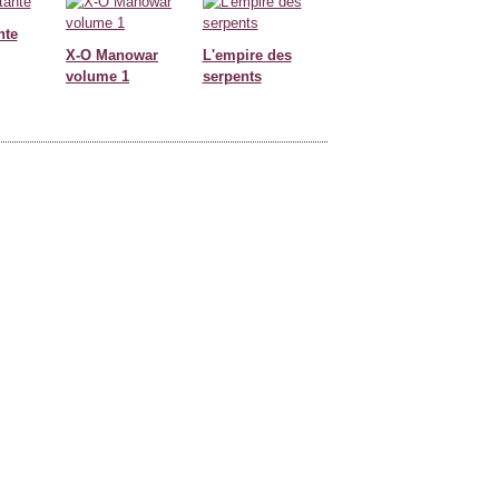
nte
X-O Manowar
L'empire des
volume 1
serpents