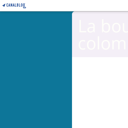
La bo
colom