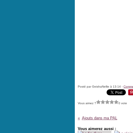
Posté par GeishaNellie à 13:14 -
Commen
Vous aimez ?
0 vote
Ajouts dans ma PAL
Vous aimerez aussi :