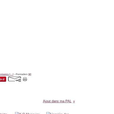
taires [
…
]
- Permalien [
#
]
Ajout dans ma PAL