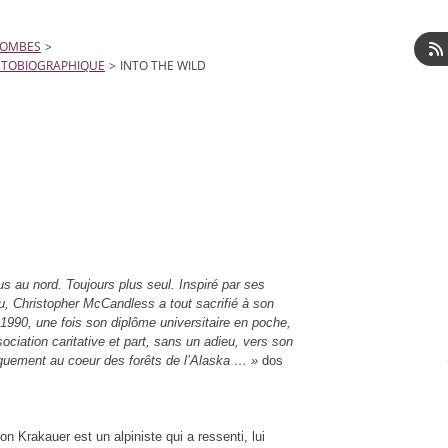
LOMBES
>
UTOBIOGRAPHIQUE
>
INTO THE WILD
us au nord. Toujours plus seul. Inspiré par ses
au, Christopher McCandless a tout sacrifié à son
 1990, une fois son diplôme universitaire en poche,
ociation caritative et part, sans un adieu, vers son
giquement au coeur des forêts de l’Alaska … »
dos
Jon Krakauer est un alpiniste qui a ressenti, lui