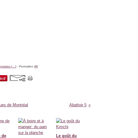
taires [
…
]
- Permalien [
#
]
ques de Montréal
Abattoir 5
e de
Le goût du