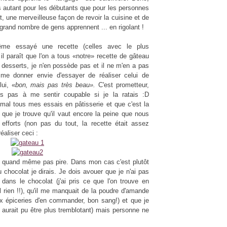
 autant pour les débutants que pour les personnes
, une merveilleuse façon de revoir la cuisine et de
 grand nombre de gens apprennent ... en rigolant !
ême essayé une recette (celles avec le plus
 il paraît que l'on a tous «notre» recette de gâteau
 desserts, je n'en possède pas et il ne m'en a pas
t me donner envie d'essayer de réaliser celui de
ui, «
bon, mais pas très beau».
C'est prometteur,
is pas à me sentir coupable si je la ratais :D
mal tous mes essais en pâtisserie et que c'est la
 que je trouve qu'il vaut encore la peine que nous
fforts (non pas du tout, la recette était assez
réaliser ceci :
st quand même pas pire. Dans mon cas c'est plutôt
chocolat je dirais. Je dois avouer que je n'ai pas
ans le chocolat (j'ai pris ce que l'on trouve en
l rien !!), qu'il me manquait de la poudre d'amande
x épiceries d'en commander, bon sang!) et que je
l aurait pu être plus tremblotant) mais personne ne