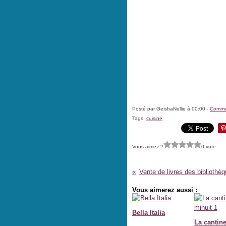
Posté par GeishaNellie à 00:00 -
Commen
Tags:
cuisine
Vous aimez ?
0 vote
Vente de livres des bibliothè
Vous aimerez aussi :
Bella Italia
La cantin