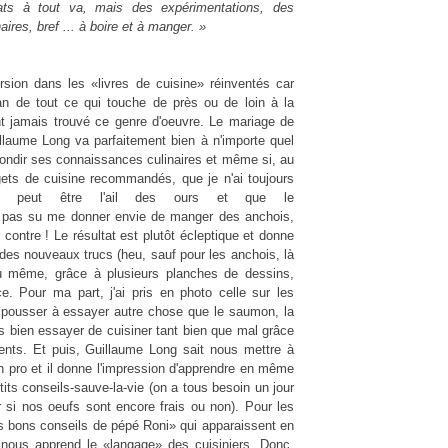
ats à tout va, mais des expérimentations, des
ires, bref ... à boire et à manger. »
sion dans les «livres de cuisine» réinventés car
n de tout ce qui touche de près ou de loin à la
nt jamais trouvé ce genre d'oeuvre. Le mariage de
llaume Long va parfaitement bien à n'importe quel
fondir ses connaissances culinaires et même si, au
dgets de cuisine recommandés, que je n'ai toujours
 peut être l'ail des ours et que le
a pas su me donner envie de manger des anchois,
ar contre ! Le résultat est plutôt écleptique et donne
es nouveaux trucs (heu, sauf pour les anchois, là
u même, grâce à plusieurs planches de dessins,
e. Pour ma part, j'ai pris en photo celle sur les
 pousser à essayer autre chose que le saumon, la
is bien essayer de cuisiner tant bien que mal grâce
ents. Et puis, Guillaume Long sait nous mettre à
un pro et il donne l'impression d'apprendre en même
ts conseils-sauve-la-vie (on a tous besoin un jour
r si nos oeufs sont encore frais ou non). Pour les
les bons conseils de pépé Roni» qui apparaissent en
 nous apprend le «langage» des cuisiniers. Donc,