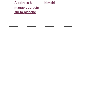
À boire et à
Kimchi
manger: du pain
sur la planche