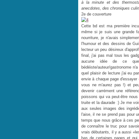
à la minute et des thermost
anecdotes, des chroniques culina
2e de couverture
Cette bd est ma première incur
même si je suis une grande fa
nourriture, je n'avais simpleme
l'humour et des dessins de Gui
lecteur un peu désireux d'appro
final, j'ai pas mal tous les ga
aucune idée de ce que
bédéiste/auteur/gastronome n'
quel plaisir de lecture j'ai eu p
envie à chaque page d'essayer d
vous ne m'aurez pas !) et pe
devenir carrément une référenc
poissons qui va peut-être nous
truite et la daurade :) Je me vo
aux seules images des ingrédi
l'aise, il ne se prend pas pour 
temps que nous grâce à ces peti
de connaître le truc pour savoi
vrais débutants, il y a aussi «
bas de certaines pages et qui