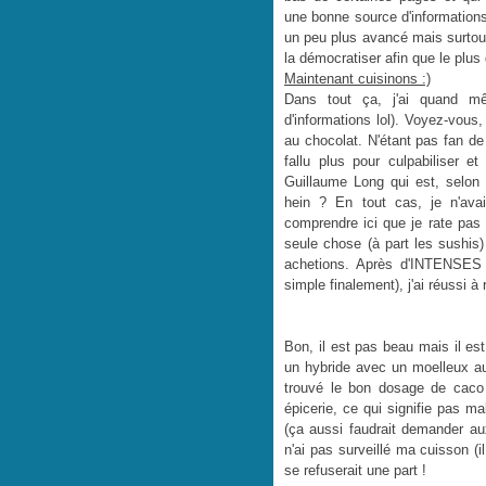
une bonne source d'informations
un peu plus avancé mais surtout
la démocratiser afin que le plus
Maintenant cuisinons :)
Dans tout ça, j'ai quand m
d'informations lol). Voyez-vous,
au chocolat. N'étant pas fan de
fallu plus pour culpabiliser e
Guillaume Long qui est, selon l
hein ? En tout cas, je n'ava
comprendre ici que je rate pas 
seule chose (à part les sushis)
achetions. Après d'INTENSES e
simple finalement), j'ai réussi à 
Bon, il est pas beau mais il e
un hybride avec un moelleux au 
trouvé le bon dosage de caco d
épicerie, ce qui signifie pas ma
(ça aussi faudrait demander au
n'ai pas surveillé ma cuisson (i
se refuserait une part !