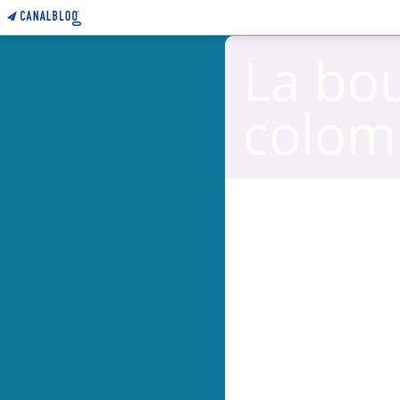
La bo
colom