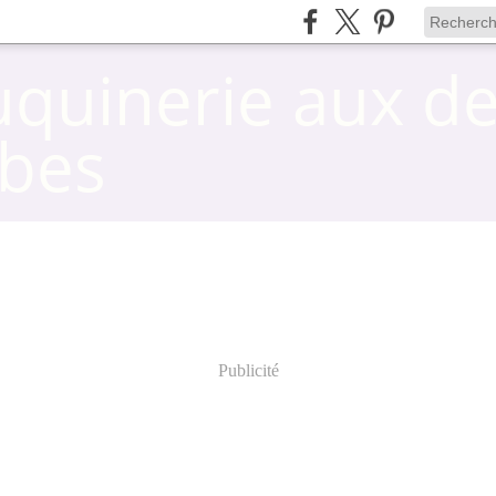
uquinerie aux d
bes
Publicité