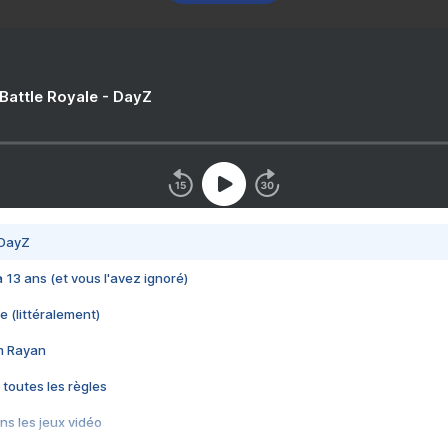
 Battle Royale - DayZ
 DayZ
 a 13 ans (et vous l'avez ignoré)
e (littéralement)
im Rayan
 toutes les règles
s les jeux vidéo