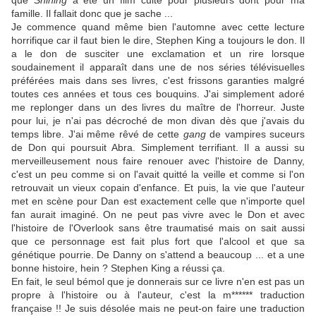
que
Shining
a été un film culte pour plusieurs dont pour ma
famille. Il fallait donc que je sache ...
Je commence quand même bien l'automne avec cette lecture
horrifique car il faut bien le dire, Stephen King a toujours le don. Il
a le don de susciter une exclamation et un rire lorsque
soudainement il apparaît dans une de nos séries télévisuelles
préférées mais dans ses livres, c'est frissons garanties malgré
toutes ces années et tous ces bouquins. J'ai simplement adoré
me replonger dans un des livres du maître de l'horreur. Juste
pour lui, je n'ai pas décroché de mon divan dès que j'avais du
temps libre. J'ai même rêvé de cette
gang
de vampires suceurs
de Don qui poursuit Abra. Simplement terrifiant. Il a aussi su
merveilleusement nous faire renouer avec l'histoire de Danny,
c'est un peu comme si on l'avait quitté la veille et comme si l'on
retrouvait un vieux copain d'enfance. Et puis, la vie que l'auteur
met en scène pour Dan est exactement celle que n'importe quel
fan aurait imaginé. On ne peut pas vivre avec le Don et avec
l'histoire de l'Overlook sans être traumatisé mais on sait aussi
que ce personnage est fait plus fort que l'alcool et que sa
génétique pourrie. De Danny on s'attend a beaucoup ... et a une
bonne histoire, hein ? Stephen King a réussi ça.
En fait, le seul bémol que je donnerais sur ce livre n'en est pas un
propre à l'histoire ou à l'auteur, c'est la m****** traduction
française !! Je suis désolée mais ne peut-on faire une traduction