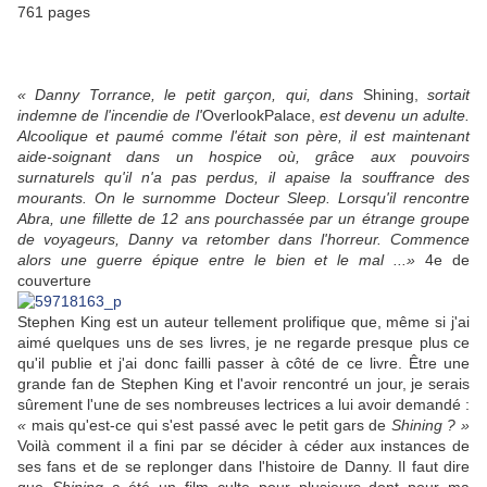
761 pages
«
Danny Torrance, le petit garçon, qui, dans
Shining,
sortait
indemne de l'incendie de l'
OverlookPalace,
est devenu un adulte.
Alcoolique et paumé comme l'était son père, il est maintenant
aide-soignant dans un hospice où, grâce aux pouvoirs
surnaturels qu'il n'a pas perdus, il apaise la souffrance des
mourants. On le surnomme Docteur Sleep. Lorsqu'il rencontre
Abra, une fillette de 12 ans pourchassée par un étrange groupe
de voyageurs, Danny va retomber dans l'horreur. Commence
alors une guerre épique entre le bien et le mal ...
»
4e de
couverture
Stephen King est un auteur tellement prolifique que, même si j'ai
aimé quelques uns de ses livres, je ne regarde presque plus ce
qu'il publie et j'ai donc failli passer à côté de ce livre. Être une
grande fan de Stephen King et l'avoir rencontré un jour, je serais
sûrement l'une de ses nombreuses lectrices a lui avoir demandé :
«
mais qu'est-ce qui s'est passé avec le petit gars de
Shining ?
»
Voilà comment il a fini par se décider à céder aux instances de
ses fans et de se replonger dans l'histoire de Danny. Il faut dire