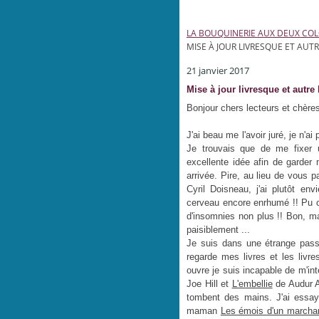
LA BOUQUINERIE AUX DEUX CO
MISE À JOUR LIVRESQUE ET AUTR
21 janvier 2017
Mise à jour livresque et autre b
Bonjour chers lecteurs et chères
J'ai beau me l'avoir juré, je n'a
Je trouvais que de me fixer 
excellente idée afin de garder 
arrivée. Pire, au lieu de vous p
Cyril Doisneau, j'ai plutôt en
cerveau encore enrhumé !! Pu c
d'insomnies non plus !! Bon, ma
paisiblement ...
Je suis dans une étrange pass
regarde mes livres et les livr
ouvre je suis incapable de m'inté
Joe Hill et
L'embellie
de Audur Av
tombent des mains. J'ai ess
maman
Les émois d'un marcha