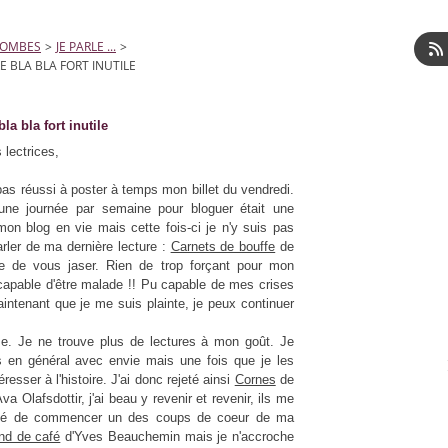
LOMBES
>
JE PARLE ...
>
E BLA BLA FORT INUTILE
la bla fort inutile
 lectrices,
i pas réussi à poster à temps mon billet du vendredi.
une journée par semaine pour bloguer était une
mon blog en vie mais cette fois-ci je n'y suis pas
arler de ma dernière lecture :
Carnets de bouffe
de
vie de vous jaser. Rien de trop forçant pour mon
apable d'être malade !! Pu capable de mes crises
intenant que je me suis plainte, je peux continuer
e. Je ne trouve plus de lectures à mon goût. Je
es en général avec envie mais une fois que je les
resser à l'histoire. J'ai donc rejeté ainsi
Cornes
de
a Olafsdottir, j'ai beau y revenir et revenir, ils me
ayé de commencer un des coups de coeur de ma
nd de café
d'Yves Beauchemin mais je n'accroche