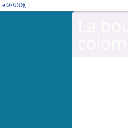
La bo
colom