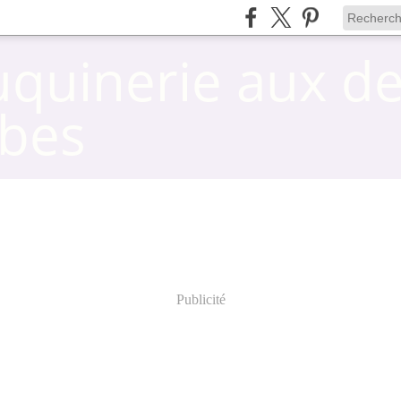
uquinerie aux d
bes
Publicité