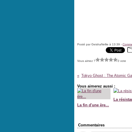
Posté par GeishaNellie à 13:39 -
Commen
Vous aimez ?
0 vote
Tokyo Ghost : The Atomic Ga
Vous aimerez aussi :
La résista
La fin d'une ère...
Commentaires