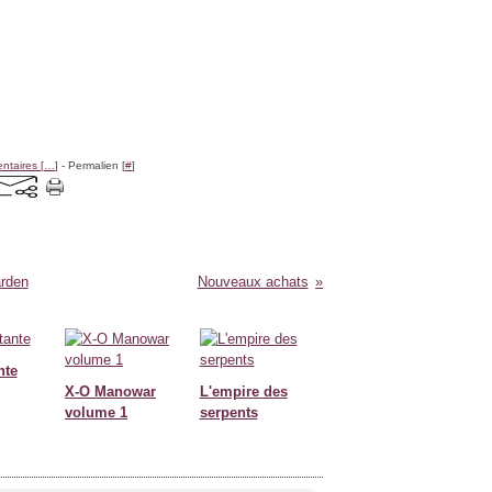
taires [
…
]
- Permalien [
#
]
rden
Nouveaux achats
nte
X-O Manowar
L'empire des
volume 1
serpents