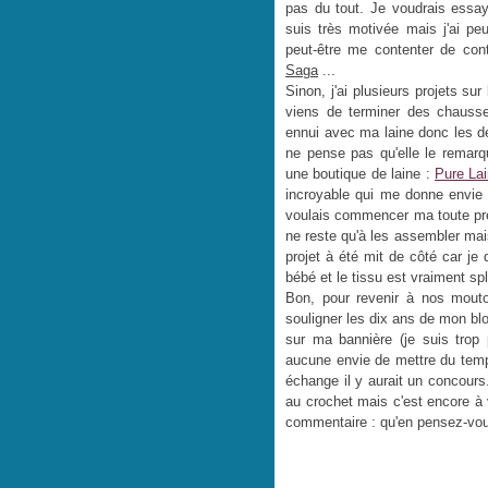
pas du tout. Je voudrais essa
suis très motivée mais j'ai peu
peut-être me contenter de co
Saga
...
Sinon, j'ai plusieurs projets su
viens de terminer des chausse
ennui avec ma laine donc les d
ne pense pas qu'elle le remarqu
une boutique de laine :
Pure La
incroyable qui me donne envie 
voulais commencer ma toute pr
ne reste qu'à les assembler mai
projet à été mit de côté car je
bébé et le tissu est vraiment sple
Bon, pour revenir à nos mouto
souligner les dix ans de mon blo
sur ma bannière (je suis trop p
aucune envie de mettre du tem
échange il y aurait un concours.
au crochet mais c'est encore à 
commentaire : qu'en pensez-vo