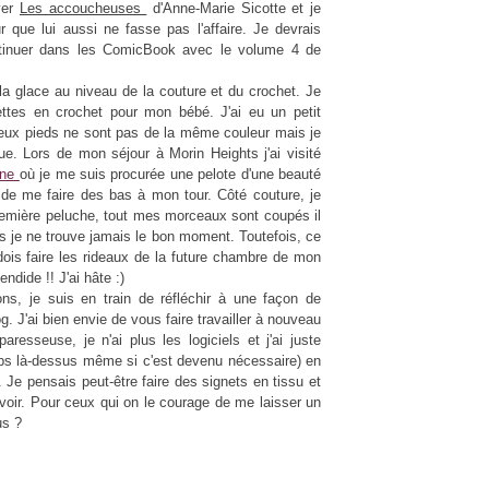
yer
Les accoucheuses
d'Anne-Marie Sicotte et je
r que lui aussi ne fasse pas l'affaire. Je devrais
ntinuer dans les ComicBook avec le volume 4 de
r la glace au niveau de la couture et du crochet. Je
ttes en crochet pour mon bébé. J'ai eu un petit
eux pieds ne sont pas de la même couleur mais je
e. Lors de mon séjour à Morin Heights j'ai visité
ine
où je me suis procurée une pelote d'une beauté
de me faire des bas à mon tour. Côté couture, je
emière peluche, tout mes morceaux sont coupés il
s je ne trouve jamais le bon moment. Toutefois, ce
 dois faire les rideaux de la future chambre de mon
ndide !! J'ai hâte :)
ns, je suis en train de réfléchir à une façon de
g. J'ai bien envie de vous faire travailler à nouveau
aresseuse, je n'ai plus les logiciels et j'ai juste
ps là-dessus même si c'est devenu nécessaire) en
 Je pensais peut-être faire des signets en tissu et
voir. Pour ceux qui on le courage de me laisser un
us ?