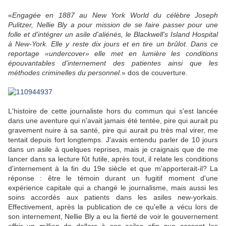
«
Engagée en 1887 au New York World du célèbre Joseph
Pulitzer, Nellie Bly a pour mission de se faire passer pour une
folle et d'intégrer un asile d'aliénés, le Blackwell's Island Hospital
à New-York. Elle y reste dix jours et en tire un brûlot. Dans ce
reportage «undercover» elle met en lumière les conditions
épouvantables d'internement des patientes ainsi que les
méthodes criminelles du personnel.
» dos de couverture.
L'histoire de cette journaliste hors du commun qui s'est lancée
dans une aventure qui n'avait jamais été tentée, pire qui aurait pu
gravement nuire à sa santé, pire qui aurait pu très mal virer, me
tentait depuis fort longtemps. J'avais entendu parler de
10 jours
dans un asile
à quelques reprises, mais je craignais que de me
lancer dans sa lecture fût futile, après tout, il relate les conditions
d'internement à la fin du 19e siècle et que m'apporterait-il? La
réponse : être le témoin durant un fugitif moment d'une
expérience capitale qui a changé le journalisme, mais aussi les
soins accordés aux patients dans les asiles new-yorkais.
Effectivement, après la publication de ce qu'elle a vécu lors de
son internement, Nellie Bly a eu la fierté de voir le gouvernement