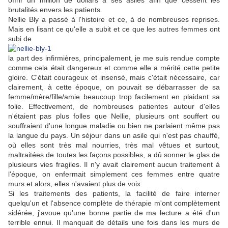
offrir un million de dollars à ses asiles afin que cessent les
brutalités envers les patients.
Nellie Bly a passé à l'histoire et ce, à de nombreuses reprises.
Mais en lisant ce qu'elle a subit et ce que les autres femmes ont
subi de
la part des infirmières, principalement, je me suis rendue compte
comme cela était dangereux et comme elle a mérité cette petite
gloire. C'était courageux et insensé, mais c'était nécessaire, car
clairement, à cette époque, on pouvait se débarrasser de sa
femme/mère/fille/amie beaucoup trop facilement en plaidant sa
folie. Effectivement, de nombreuses patientes autour d'elles
n'étaient pas plus folles que Nellie, plusieurs ont souffert ou
souffraient d'une longue maladie ou bien ne parlaient même pas
la langue du pays. Un séjour dans un asile qui n'est pas chauffé,
où elles sont très mal nourries, très mal vêtues et surtout,
maltraitées de toutes les façons possibles, a dû sonner le glas de
plusieurs vies fragiles. Il n'y avait clairement aucun traitement à
l'époque, on enfermait simplement ces femmes entre quatre
murs et alors, elles n'avaient plus de voix.
Si les traitements des patients, la facilité de faire interner
quelqu'un et l'absence complète de thérapie m'ont complètement
sidérée, j'avoue qu'une bonne partie de ma lecture a été d'un
terrible ennui. Il manquait de détails une fois dans les murs de