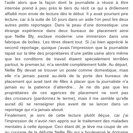
l'asile alors que la façon dont la journaliste a réussi à être
internée prend à peu près le tiers du récit ce qui a drôlement
affaibli mon envie de lecture dès le début. Il y avait pourtant pire
lecture, car à la suite de
10 jours dans un asile
l'on peut lire deux
autres petits reportages:
Dans la peau d'une domestique: une
étrange expérience dans deux bureaux de placement
ainsi
que
Nellie Bly, esclave moderne: une immersion dans une
fabrique de boîtes
. Les titres disent tout. Si j'ai bien apprécié le
second reportage, quoique j'avais l'impression que la journaliste
tapait sur la tête des propriétaires d'une petite usine alors même
que les conditions de travail étaient spécialement terribles
partout, le premier,lui, m'a semblé complètement futile. Au départ,
Nellie Bly devait se trouver un poste comme domestique, mais
elle n'a jamais passé au-delà de la porte des bureaux de
placement qui avait tant de filles à placer que la journaliste n'a
jamais eu la patience d'attendre... Je ne dis pas que les
propriétaires de ces agences de placement ne sont pas
des
crosseurs
(pardonnez le terme), mais il me semble qu'elle
aurait dû se renseigner plus avant de se lancer dans un
reportage qui n'a jamais abouti.
Finalement, je sors de cette lecture plutôt déçue, car j'ai
l'impression de n'avoir rien appris sur le traitement des maladies
mentales à cette époque. Ceci étant dit, je lève ma coupe de vin
au courage de la défunte Nellie Bly qui a bouleversé le domaine