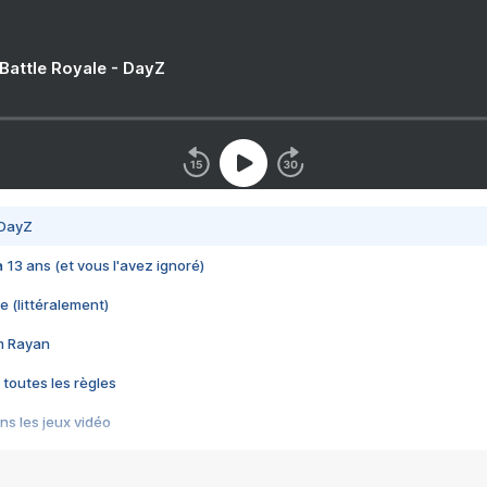
 Battle Royale - DayZ
 DayZ
 a 13 ans (et vous l'avez ignoré)
e (littéralement)
im Rayan
 toutes les règles
s les jeux vidéo
us choquant de Rockstar ? - Le scandale BULLY