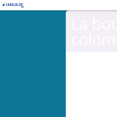
La bo
colom