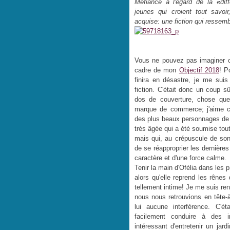
Méfiance à l'égard de la
«
dif
jeunes qui croient tout savoir
acquise: une fiction qui ressemb
Vous ne pouvez pas imaginer co
cadre de mon
Objectif 2018
! P
finira en désastre, je me suis
fiction. C'était donc un coup s
dos de couverture, chose que
marque de commerce; j'aime cet
des plus beaux personnages de l
très âgée qui a été soumise tou
mais qui, au crépuscule de son 
de se réapproprier les dernière
caractère et d'une force calme.
Tenir la main d'Ofélia dans les
alors qu'elle reprend les rêne
tellement intime! Je me suis ren
nous nous retrouvions en tête-à
lui aucune interférence. C'é
facilement conduire à des in
intéressant d'entretenir un jar