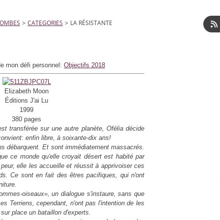
LOMBES
>
CATEGORIES
>
LA RÉSISTANTE
de mon défi personnel:
Objectifs 2018
Elizabeth Moon
Éditions J'ai Lu
1999
380 pages
st transférée sur une autre planète, Ofélia décide
 convient: enfin libre, à soixante-dix ans!
ons débarquent. Et sont immédiatement massacrés.
que ce monde qu'elle croyait désert est habité par
peur, elle les accueille et réussit à apprivoiser ces
ds. Ce sont en fait des êtres pacifiques, qui n'ont
niture.
ommes-oiseaux
»
, un dialogue s'instaure, sans que
s Terriens, cependant, n'ont pas l'intention de les
 sur place un bataillon d'experts.