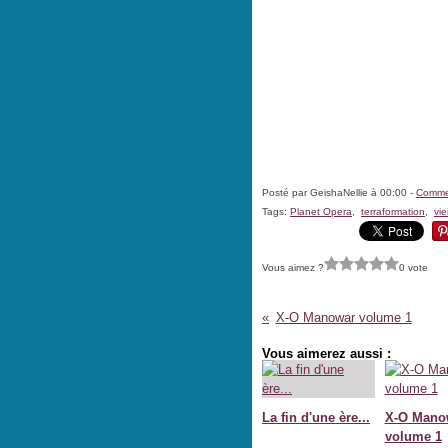
Posté par GeishaNellie à 00:00 -
Commen
Tags:
Planet Opera
,
terraformation
,
vie
Vous aimez ?
0 vote
X-O Manowar volume 1
Vous aimerez aussi :
La fin d'une ère...
X-O Mano
volume 1