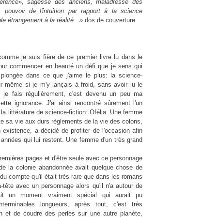
férence
»
, sagesse des anciens, maladresse des
, pouvoir de l'intuition par rapport à la science
le étrangement à la réalité...
»
dos de couverture
mme je suis fière de ce premier livre lu dans le
our commencer en beauté un défi que je sens qui
 plongée dans ce que j'aime le plus: la science-
ûr même si je m'y lançais à froid, sans avoir lu le
 je fais régulièrement, c'est devenu un peu ma
te ignorance. J'ai ainsi rencontré sûrement l'un
a littérature de science-fiction: Ofélia. Une femme
te sa vie aux durs règlements de la vie des colons,
existence, a décidé de profiter de l'occasion afin
s années qui lui restent. Une femme d'un très grand
 premières pages et d'être seule avec ce personnage
s de la colonie abandonnée avait quelque chose de
du compte qu'il était très rare que dans les romans
-tête avec un personnage alors qu'il n'a autour de
tait un moment vraiment spécial qui aurait pu
terminables longueurs, après tout, c'est très
din et de coudre des perles sur une autre planète,