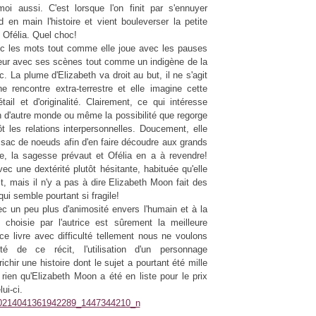
i aussi. C'est lorsque l'on finit par s'ennuyer
d en main l'histoire et vient bouleverser la petite
c Ofélia. Quel choc!
vec les mots tout comme elle joue avec les pauses
 lecteur avec ses scènes tout comme un indigène de la
c. La plume d'Elizabeth va droit au but, il ne s'agit
 rencontre extra-terrestre et elle imagine cette
il et d'originalité. Clairement, ce qui intéresse
ion d'autre monde ou même la possibilité que regorge
t les relations interpersonnelles. Doucement, elle
n sac de noeuds afin d'en faire découdre aux grands
le, la sagesse prévaut et Ofélia en a à revendre!
ec une dextérité plutôt hésitante, habituée qu'elle
éit, mais il n'y a pas à dire Elizabeth Moon fait des
ui semble pourtant si fragile!
c un peu plus d'animosité envers l'humain et à la
n choisie par l'autrice est sûrement la meilleure
ce livre avec difficulté tellement nous ne voulons
lité de ce récit, l'utilisation d'un personnage
hir une histoire dont le sujet a pourtant été mille
r rien qu'Elizabeth Moon a été en liste pour le
prix
ui-ci.