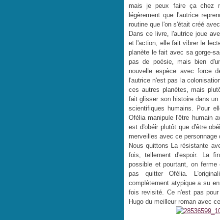
mais je peux faire ça chez mo
légèrement que l'autrice repren
routine que l'on s'était créé ave
Dans ce livre, l'autrice joue a
et l'action, elle fait vibrer le
planète le fait avec sa gorge-sa
pas de poésie, mais bien d'une
nouvelle espèce avec force déta
l'autrice n'est pas la colonisat
ces autres planètes, mais plutô
fait glisser son histoire dans u
scientifiques humains. Pour el
Ofélia manipule l'être humain av
est d'obéir plutôt que d'être ob
merveilles avec ce personnage q
Nous quittons
La résistante
ave
fois, tellement d'espoir. La fi
possible et pourtant, on ferme 
pas quitter Ofélia. L'origina
complètement atypique a su enric
fois revisité. Ce n'est pas pou
Hugo du meilleur roman
avec cel