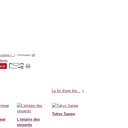
taires [
…
]
- Permalien [
#
]
illesse
La fin d'une ère...
Tokyo Sanpo
war
L'empire des
serpents