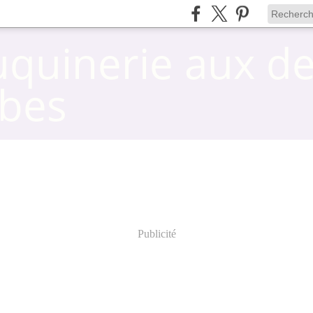
uquinerie aux d
bes
Publicité