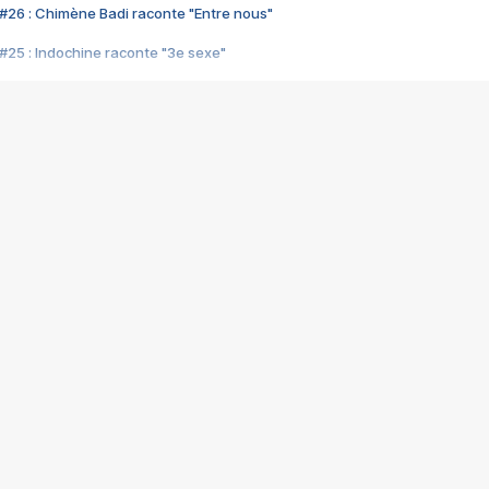
#26 : Chimène Badi raconte "Entre nous"
#25 : Indochine raconte "3e sexe"
#24 : Zaho raconte "C'est chelou"
#23 : Patrick Bruel raconte "Au café des délices"
#22 : Kyo raconte "Le chemin"
#21 : Nolwenn Leroy raconte "Cassé"
#20 : Patrick Hernandez raconte "Born to be alive"
#19 : Lorie raconte "Près de moi"
#18 : Michael Jones raconte "A nos actes manqués" (avec Jean-Jacque
#17 : Khaled raconte "Aïcha"
#16 : Corneille raconte "Parce qu'on vient de loin"
#15 : Indochine raconte "L'aventurier"
14 : Lorie raconte "Sur un air latino"