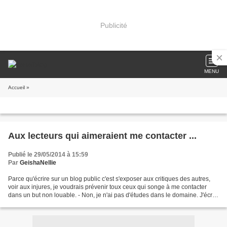
Publicité
MENU
Accueil
»
Aux lecteurs qui aimeraient me contacter ...
Publié le 29/05/2014 à 15:59
Par
GeishaNellie
Parce qu'écrire sur un blog public c'est s'exposer aux critiques des autres,
voir aux injures, je voudrais prévenir toux ceux qui songe à me contacter
dans un but non louable. - Non, je n'ai pas d'études dans le domaine. J'écris
pour mon seul plaisir...