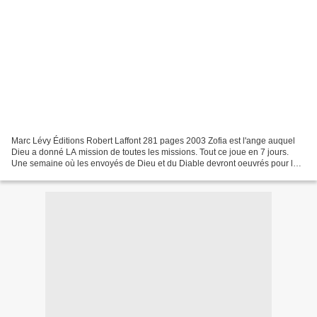
Marc Lévy Éditions Robert Laffont 281 pages 2003 Zofia est l'ange auquel
Dieu a donné LA mission de toutes les missions. Tout ce joue en 7 jours.
Une semaine où les envoyés de Dieu et du Diable devront oeuvrés pour le
bien et le mal afin que le débat...