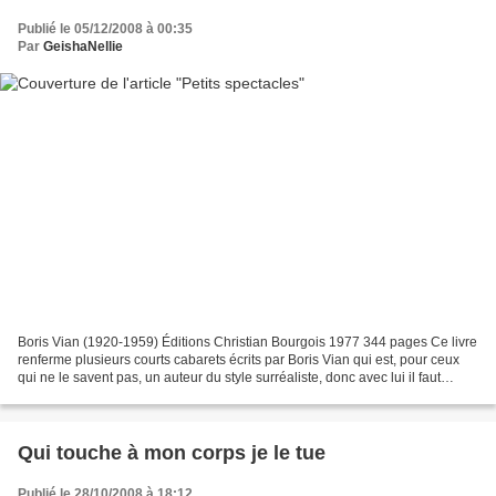
Publié le 05/12/2008 à 00:35
Par
GeishaNellie
Boris Vian (1920-1959) Éditions Christian Bourgois 1977 344 pages Ce livre
renferme plusieurs courts cabarets écrits par Boris Vian qui est, pour ceux
qui ne le savent pas, un auteur du style surréaliste, donc avec lui il faut
toujours s'attendre à quelque...
Qui touche à mon corps je le tue
Publié le 28/10/2008 à 18:12