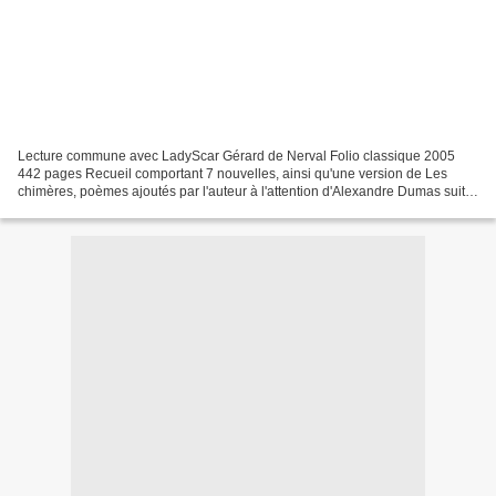
Lecture commune avec LadyScar Gérard de Nerval Folio classique 2005
442 pages Recueil comportant 7 nouvelles, ainsi qu'une version de Les
chimères, poèmes ajoutés par l'auteur à l'attention d'Alexandre Dumas suite
à une publication de celui-ci dévoilant...