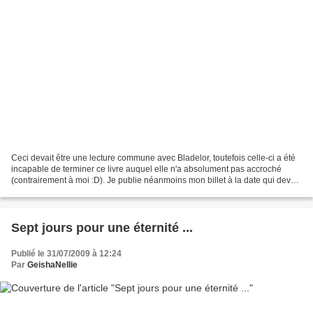
Ceci devait être une lecture commune avec Bladelor, toutefois celle-ci a été
incapable de terminer ce livre auquel elle n'a absolument pas accroché
(contrairement à moi :D). Je publie néanmoins mon billet à la date qui devait
être. Amélie Nothomb Éditions...
Sept jours pour une éternité ...
Publié le 31/07/2009 à 12:24
Par
GeishaNellie