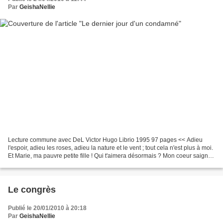
Par
GeishaNellie
Lecture commune avec DeL Victor Hugo Librio 1995 97 pages << Adieu
l'espoir, adieu les roses, adieu la nature et le vent ; tout cela n'est plus à moi.
Et Marie, ma pauvre petite fille ! Qui t'aimera désormais ? Mon coeur saigne
toute ma rage ... >>Qui...
Le congrès
Publié le 20/01/2010 à 20:18
Par
GeishaNellie