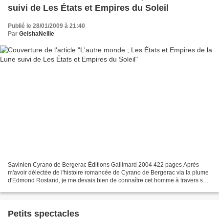
suivi de Les États et Empires du Soleil
Publié le 28/01/2009 à 21:40
Par
GeishaNellie
Savinien Cyrano de Bergerac Éditions Gallimard 2004 422 pages Après
m'avoir délectée de l'histoire romancée de Cyrano de Bergerac via la plume
d'Edmond Rostand, je me devais bien de connaître cet homme à travers ses
propres oeuvres, lui, héros d'une des...
Petits spectacles