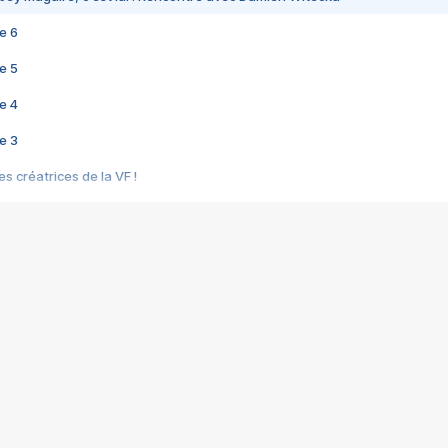
e 6
e 5
e 4
e 3
s créatrices de la VF !
e 2
e 1
e Mektoub My Love arrive enfin ! Rencontre avec Shaïn Boumedine et Sal
i : après Toni en famille
elle réalise le bouleversant Dites lui que je l'aime
ais ! Rencontre autour de Vie privée de Rebecca Zlotowski
 de Marguerite, Grave... Rencontre avec Ella Rumpf