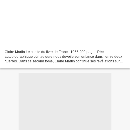
Claire Martin Le cercle du livre de France 1966 209 pages Récit
autobiographique où l’auteure nous dévoile son enfance dans l’entre deux
guerres. Dans ce second tome, Claire Martin continue ses révélations sur
son père violent et sa vie au pensionnat....