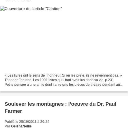
« Les livres ont le sens de l’honneur. Si on les prête, ils ne reviennent pas. »
Theodor Fontane, Les 1001 livres qu’il faut avoir lus dans sa vie, p.231
Petite pensée à une amie dont j’ai retenu les pièces de théâtre pendant au
moins trois ans et qui...
Soulever les montagnes : l’oeuvre du Dr. Paul
Farmer
Publié le 25/10/2011 à 20:24
Par
GeishaNellie