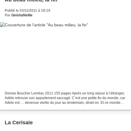
Publié le 03/11/2011 à 18:19
Par
GeishaNellie
Denise Boucher Leméac 2011 155 pages Après un long séjour à l’étranger,
Adèle retrouve son appartement saccagé. C’est une petite fin du monde, car
Adèle est … devenue vieille du jour au lendemain, dirait-on. Et ce monde
n’est pas pour les vieux, ni pour...
La Cerisaie