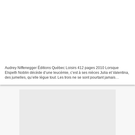
Audrey Niffenegger Éditions Québec Loisirs 412 pages 2010 Lorsque
Elspeth Noblin décède d’une leucémie, c’est à ses nièces Julia et Valentina,
des jumelles, qu’elle lègue tout. Les trois ne se sont pourtant jamais
rencontrées et un différent vieux d’une...