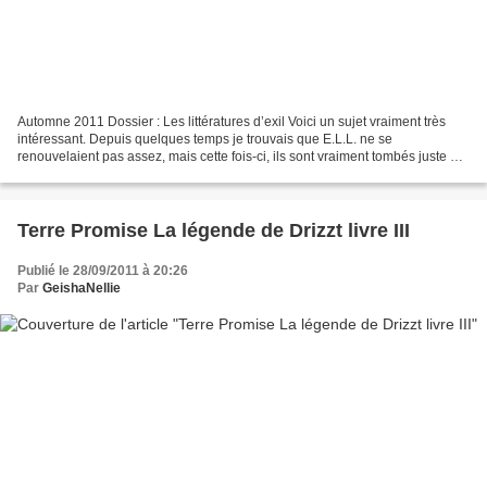
Automne 2011 Dossier : Les littératures d’exil Voici un sujet vraiment très
intéressant. Depuis quelques temps je trouvais que E.L.L. ne se
renouvelaient pas assez, mais cette fois-ci, ils sont vraiment tombés juste à
point, car grâce à Masse Critique...
Terre Promise La légende de Drizzt livre III
Publié le 28/09/2011 à 20:26
Par
GeishaNellie