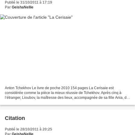
Publié le 31/10/2011 à 17:19
Par
GeishaNellie
Anton Tchekhov Le livre de poche 2010 154 pages La Cerisaie est
considérée comme la pièce la mieux réussie de Tchekhov. Après cinq à
l’étranger, Lioubov, la maîtresse des lieux, accompagnée de sa fille Ania, de
son frère Gaev et de leur serviteur Yacha...
Citation
Publié le 28/10/2011 à 20:25
Par
GeishaNellie