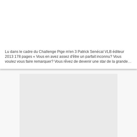
Lu dans le cadre du Challenge Pige m'en 3 Patrick Senécal VLB éditeur
2013 178 pages « Vous en avez assez d'être un parfait inconnu? Vous
voulez vous faire remarquer? Vous rêvez de devenir une star de la grande
toile mais ne savez pas comment vous y prendre?...