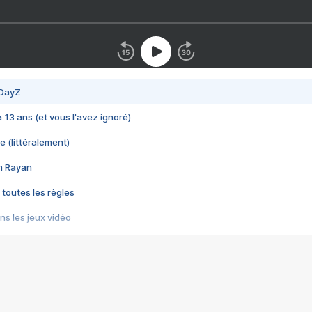
 DayZ
 a 13 ans (et vous l'avez ignoré)
e (littéralement)
im Rayan
 toutes les règles
s les jeux vidéo
us choquant de Rockstar ? - Le scandale BULLY
e plus moche de Steam
du RÊVE tourne au CAUCHEMAR