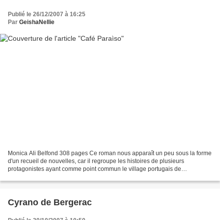
Publié le 26/12/2007 à 16:25
Par
GeishaNellie
Monica Ali Belfond 308 pages Ce roman nous apparaît un peu sous la forme
d'un recueil de nouvelles, car il regroupe les histoires de plusieurs
protagonistes ayant comme point commun le village portugais de
Mamarrosa où ils vivent, où ils se sont exilés,...
Cyrano de Bergerac