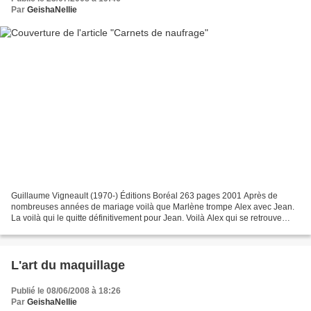
Par
GeishaNellie
Guillaume Vigneault (1970-) Éditions Boréal 263 pages 2001 Après de
nombreuses années de mariage voilà que Marlène trompe Alex avec Jean.
La voilà qui le quitte définitivement pour Jean. Voilà Alex qui se retrouve
seul, désemparé, lui qui est toujours...
L'art du maquillage
Publié le 08/06/2008 à 18:26
Par
GeishaNellie