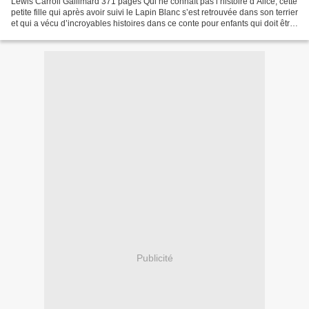
Lewis Carroll Gallimard 371 pages Qui ne connaît pas l’histoire d’Alice, cette
petite fille qui après avoir suivi le Lapin Blanc s’est retrouvée dans son terrier
et qui a vécu d’incroyables histoires dans ce conte pour enfants qui doit être
l’un des plus...
Publicité