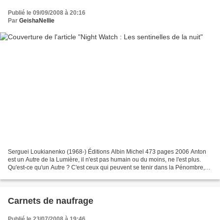
Publié le 09/09/2008 à 20:16
Par
GeishaNellie
Serguei Loukianenko (1968-) Éditions Albin Michel 473 pages 2006 Anton
est un Autre de la Lumière, il n'est pas humain ou du moins, ne l'est plus.
Qu'est-ce qu'un Autre ? C'est ceux qui peuvent se tenir dans la Pénombre,
qui possèdent des pouvoirs soient...
Carnets de naufrage
Publié le 23/07/2008 à 19:46