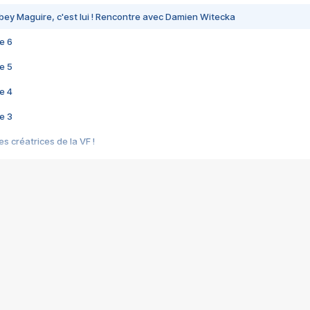
bey Maguire, c'est lui ! Rencontre avec Damien Witecka
e 6
e 5
e 4
e 3
s créatrices de la VF !
e 2
e 1
e Mektoub My Love arrive enfin ! Rencontre avec Shaïn Boumedine et Sal
i : après Toni en famille
elle réalise le bouleversant Dites lui que je l'aime
ais ! Rencontre autour de Vie privée de Rebecca Zlotowski