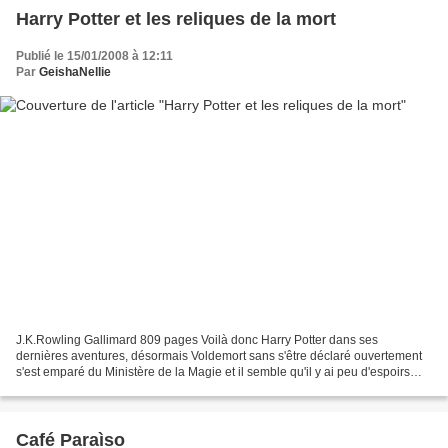
Harry Potter et les reliques de la mort
Publié le 15/01/2008 à 12:11
Par
GeishaNellie
J.K.Rowling Gallimard 809 pages Voilà donc Harry Potter dans ses
dernières aventures, désormais Voldemort sans s'être déclaré ouvertement
s'est emparé du Ministère de la Magie et il semble qu'il y ai peu d'espoirs
que l'Ordre du Phénix puisse détruire...
Café Paraìso