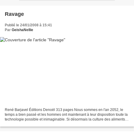
Ravage
Publié le 24/01/2008 à 15:41
Par
GeishaNellie
René Barjavel Éditions Denoël 313 pages Nous sommes en l'an 2052, le
temps a bien passé et les hommes ont maintenant à leur disposition toute la
technologie possible et inimaginable. Si désormais la culture des aliments et
l'élevage des animaux de consommation...