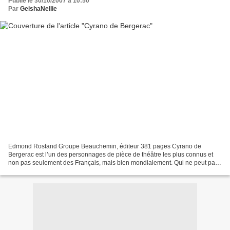
Publié le 30/10/2007 à 10:50
Par
GeishaNellie
Edmond Rostand Groupe Beauchemin, éditeur 381 pages Cyrano de
Bergerac est l’un des personnages de pièce de théâtre les plus connus et
non pas seulement des Français, mais bien mondialement. Qui ne peut pas
prétendre avoir entendu parlé de cet homme au...