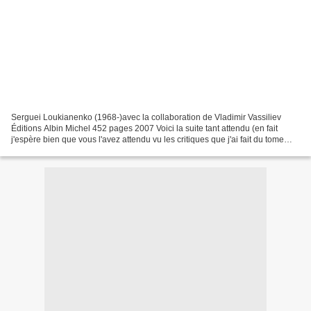
Serguei Loukianenko (1968-)avec la collaboration de Vladimir Vassiliev
Éditions Albin Michel 452 pages 2007 Voici la suite tant attendu (en fait
j'espère bien que vous l'avez attendu vu les critiques que j'ai fait du tome
précédent) de NightWatchNightWatch...