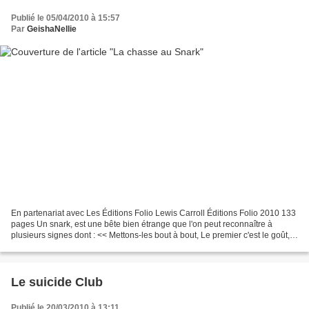
Publié le 05/04/2010 à 15:57
Par
GeishaNellie
En partenariat avec Les Éditions Folio Lewis Carroll Éditions Folio 2010 133
pages Un snark, est une bête bien étrange que l'on peut reconnaître à
plusieurs signes dont : << Mettons-les bout à bout, Le premier c'est le goût,
Qui est maigre et creux mais...
Le suicide Club
Publié le 20/03/2010 à 13:11