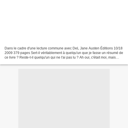
Dans le cadre d'une lecture commune avec DeL Jane Austen Éditions 10/18
2009 379 pages Sert-il véritablement à quelqu'un que je fasse un résumé de
ce livre ? Reste-t-il quelqu'un qui ne l'ai pas lu ? Ah oui, c'était moi, mais
maintenant c'est fait, alors...