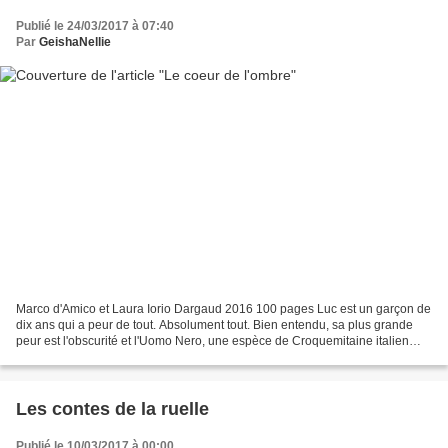
Publié le 24/03/2017 à 07:40
Par
GeishaNellie
Marco d'Amico et Laura Iorio Dargaud 2016 100 pages Luc est un garçon de
dix ans qui a peur de tout. Absolument tout. Bien entendu, sa plus grande
peur est l'obscurité et l'Uomo Nero, une espèce de Croquemitaine italien
dont lui parlait sa grand-mère...
Les contes de la ruelle
Publié le 10/03/2017 à 00:00