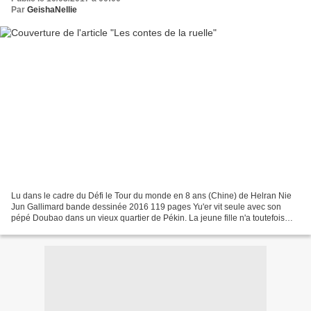
Par
GeishaNellie
Lu dans le cadre du Défi le Tour du monde en 8 ans (Chine) de Helran Nie
Jun Gallimard bande dessinée 2016 119 pages Yu'er vit seule avec son
pépé Doubao dans un vieux quartier de Pékin. La jeune fille n'a toutefois
pas une existence morne car malgré...