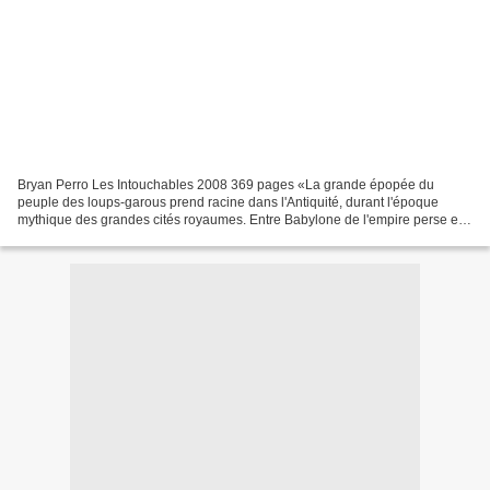
Bryan Perro Les Intouchables 2008 369 pages «La grande épopée du
peuple des loups-garous prend racine dans l'Antiquité, durant l'époque
mythique des grandes cités royaumes. Entre Babylone de l'empire perse et
Veliko Tarnovo du pays des Thraces se trouve...