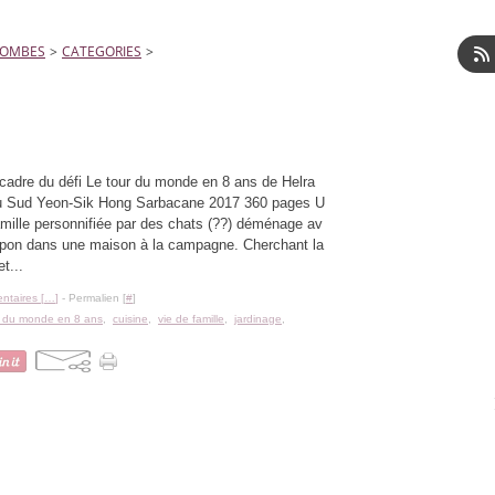
LOMBES
>
CATEGORIES
>
 cadre du défi Le tour du monde en 8 ans de Helra
u Sud Yeon-Sik Hong Sarbacane 2017 360 pages U
amille personnifiée par des chats (??) déménage av
upon dans une maison à la campagne. Cherchant la
et...
taires [
…
]
- Permalien [
#
]
r du monde en 8 ans
,
cuisine
,
vie de famille
,
jardinage
,