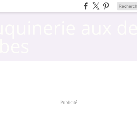
uquinerie aux d
bes
Publicité