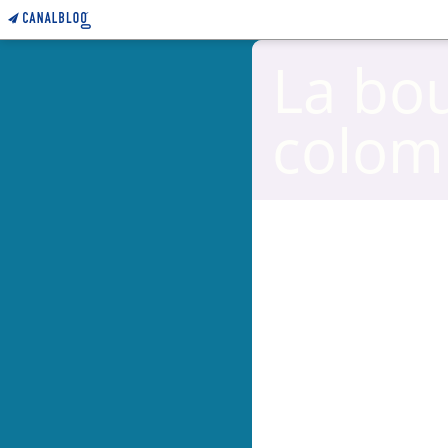
La bo
colom