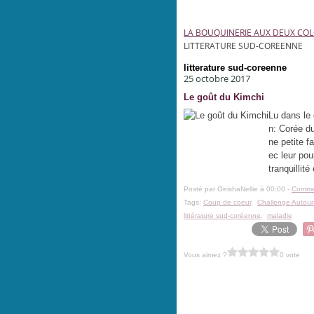
LA BOUQUINERIE AUX DEUX CO
LITTERATURE SUD-COREENNE
litterature sud-coreenne
25 octobre 2017
Le goût du Kimchi
Lu dans le
n: Corée d
ne petite f
ec leur po
tranquillité 
Posté par GeishaNellie à 00:00 -
Commen
Tags:
Coup de coeur
,
Challenge Autou
littérature sud-coréenne
,
maladie
Vous aimez ?
0 vote