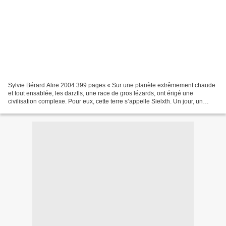
Sylvie Bérard Alire 2004 399 pages « Sur une planète extrêmement chaude
et tout ensablée, les darztls, une race de gros lézards, ont érigé une
civilisation complexe. Pour eux, cette terre s’appelle Sielxth. Un jour, un
vaisseau-colonie en provenance de...