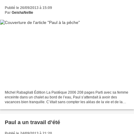
Publié le 26/09/2013 à 15:09
Par
GeishaNellie
Michel Rabagliati Édition La Pastèque 2006 208 pages Parti avec sa femme
enceinte dans un chalet au bord de l’eau, Paul s’attendait à avoir des
vacances bien tranquille. C’était sans compter les aléas de la vie et de la
mémoire. Un petit résumé qui n’en...
Paul a un travail d’été
Publié le 24/09/2013 à 21:20