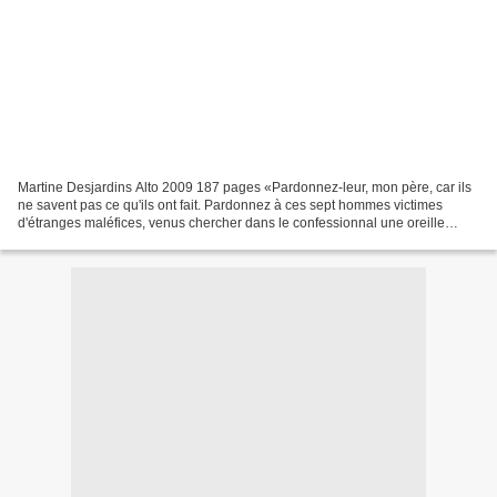
Martine Desjardins Alto 2009 187 pages «Pardonnez-leur, mon père, car ils
ne savent pas ce qu'ils ont fait. Pardonnez à ces sept hommes victimes
d'étranges maléfices, venus chercher dans le confessionnal une oreille
attentive au récit de leur infortune...