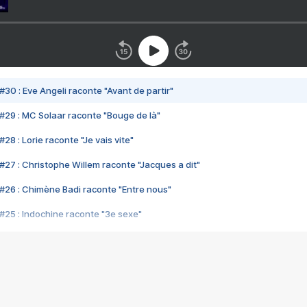
#30 : Eve Angeli raconte "Avant de partir"
#29 : MC Solaar raconte "Bouge de là"
28 : Lorie raconte "Je vais vite"
#27 : Christophe Willem raconte "Jacques a dit"
#26 : Chimène Badi raconte "Entre nous"
#25 : Indochine raconte "3e sexe"
#24 : Zaho raconte "C'est chelou"
#23 : Patrick Bruel raconte "Au café des délices"
#22 : Kyo raconte "Le chemin"