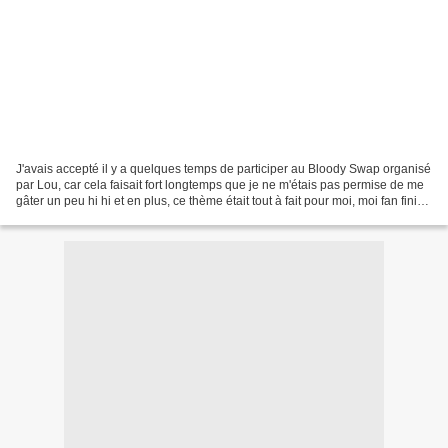
J'avais accepté il y a quelques temps de participer au Bloody Swap organisé
par Lou, car cela faisait fort longtemps que je ne m'étais pas permise de me
gâter un peu hi hi et en plus, ce thème était tout à fait pour moi, moi fan finie
d'Anne Rice et de...