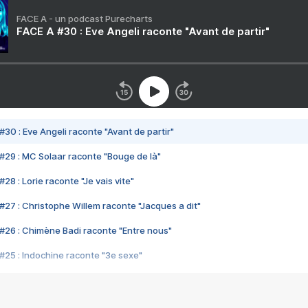
FACE A - un podcast Purecharts
FACE A #30 : Eve Angeli raconte "Avant de partir"
#30 : Eve Angeli raconte "Avant de partir"
#29 : MC Solaar raconte "Bouge de là"
28 : Lorie raconte "Je vais vite"
#27 : Christophe Willem raconte "Jacques a dit"
#26 : Chimène Badi raconte "Entre nous"
#25 : Indochine raconte "3e sexe"
#24 : Zaho raconte "C'est chelou"
#23 : Patrick Bruel raconte "Au café des délices"