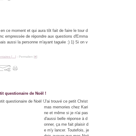
en ce moment et qui aura tôt fait de faire le tour d
donc empressée de répondre aux questions d'Emma
 mais aussi la personne m'ayant taguée :) 1) Si on v
taires [
…
]
- Permalien [
#
]
etit questionaire de Noël !
J'ai trouvé ce petit Christ
mas memories chez Kari
ne et même si je n'ai pas
d'aussi belle réponse à d
onner, ça me fait plaisir d
e m'y lancer. Toutefois, je
dois avouer que mes Noë