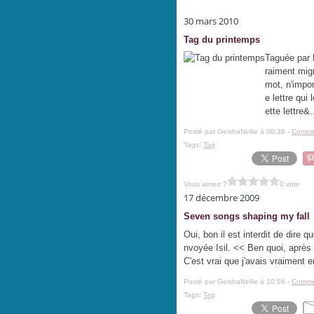
30 mars 2010
Tag du printemps
Taguée par 
raiment mig
mot, n'impor
e lettre qu
ette lettre&.
Posté par GeishaNellie à 00:36 -
Commen
Tags:
Tag
Vous aimez ?
0 vote
17 décembre 2009
Seven songs shaping my fall
Oui, bon il est interdit de dire q
nvoyée Isil. << Ben quoi, après 
C'est vrai que j'avais vraiment e
Posté par GeishaNellie à 10:56 -
Commen
Tags:
Tag