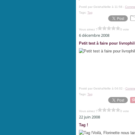
Posté par GeishaNellie à 11:58 -
Commen
Tags:
Tag
Vous aimez ?
0 vote
6 décembre 2008
Petit test à faire pour livrophil
Posté par GeishaNellie à 04:02 -
Commen
Tags:
Tag
Vous aimez ?
0 vote
22 juin 2008
Tag !
Voilà, Florinette nous la