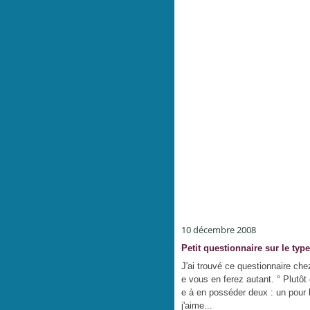
10 décembre 2008
Petit questionnaire sur le typ
J'ai trouvé ce questionnaire che
e vous en ferez autant. ° Plutô
e à en posséder deux : un pour 
j'aime...