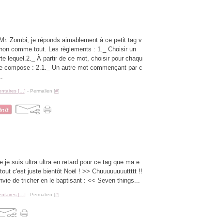
Mr. Zombi, je réponds aimablement à ce petit tag v
non comme tout. Les règlements : 1._ Choisir un
te lequel.2._ À partir de ce mot, choisir pour chaqu
i le compose : 2.1._ Un autre mot commençant par c
..
taires [
…
]
- Permalien [
#
]
ue je suis ultra ultra en retard pour ce tag que ma e
tout c'est juste bientôt Noël ! >> Chuuuuuuuuttttt !!
nvie de tricher en le baptisant : << Seven things...
taires [
…
]
- Permalien [
#
]