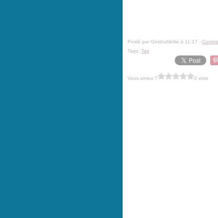
Posté par GeishaNellie à 11:17 -
Commen
Tags:
Tag
Vous aimez ?
0 vote