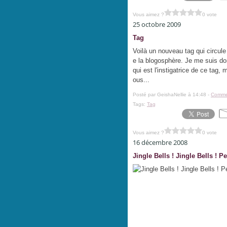
Vous aimez ?
0 vote
25 octobre 2009
Tag
Voilà un nouveau tag qui circule 
e la blogosphère. Je me suis 
qui est l'instigatrice de ce tag,
ous...
Posté par GeishaNellie à 14:48 -
Commen
Tags:
Tag
Vous aimez ?
0 vote
16 décembre 2008
Jingle Bells ! Jingle Bells ! P