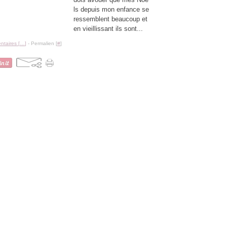
ls depuis mon enfance se
ressemblent beaucoup et
en vieillissant ils sont...
taires [
…
]
- Permalien [
#
]