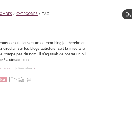
LOMBES
>
CATEGORIES
>
TAG
ars depuis l'ouverture de mon blog je cherche en
ui circulait sur les blogs autrefois, soit la mise à jo
me trompe pas du nom. Il s'agissait de poster un bill
er ! J'aimais bien...
taires [
…
]
- Permalien [
#
]