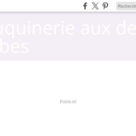
uquinerie aux d
bes
Publicité