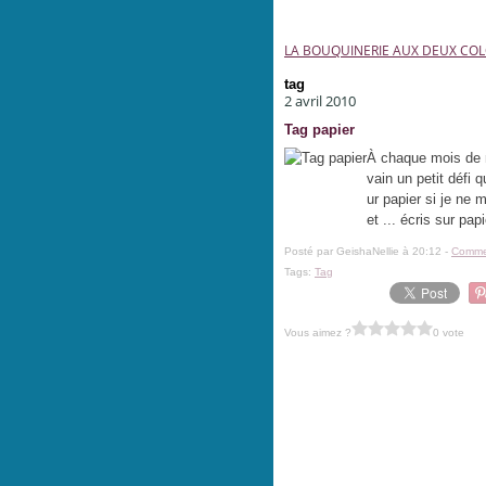
LA BOUQUINERIE AUX DEUX CO
tag
2 avril 2010
Tag papier
À chaque mois de m
vain un petit défi q
ur papier si je ne 
et ... écris sur papi
Posté par GeishaNellie à 20:12 -
Commen
Tags:
Tag
Vous aimez ?
0 vote