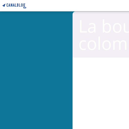
La bo
colom