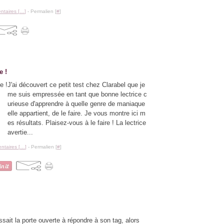
taires [
…
]
- Permalien [
#
]
e !
J'ai découvert ce petit test chez Clarabel que je
me suis empressée en tant que bonne lectrice c
urieuse d'apprendre à quelle genre de maniaque
elle appartient, de le faire. Je vous montre ici m
es résultats. Plaisez-vous à le faire ! La lectrice
avertie...
taires [
…
]
- Permalien [
#
]
issait la porte ouverte à répondre à son tag, alors