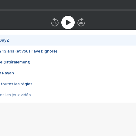
 DayZ
 a 13 ans (et vous l'avez ignoré)
e (littéralement)
im Rayan
 toutes les règles
s les jeux vidéo
us choquant de Rockstar ? - Le scandale BULLY
e plus moche de Steam
du RÊVE tourne au CAUCHEMAR