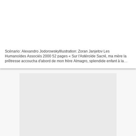
Scénario: Alexandro JodorowskyIllustration: Zoran Janjetov Les
Humanoïdes Associés 2000 52 pages « Sur l'Astéroïde Sacré, ma mère la
prêtresse accoucha d'abord de mon frère Almagro, splendide enfant à la
peau sombre qui s'appropria aussitôt ses seins....